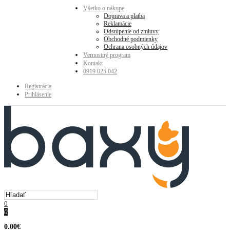
Všetko o nákupe
Doprava a platba
Reklamácie
Odstúpenie od zmluvy
Obchodné podmienky
Ochrana osobných údajov
Vernostný program
Kontakt
0919 025 042
Registrácia
Prihlásenie
0
0
0.00€