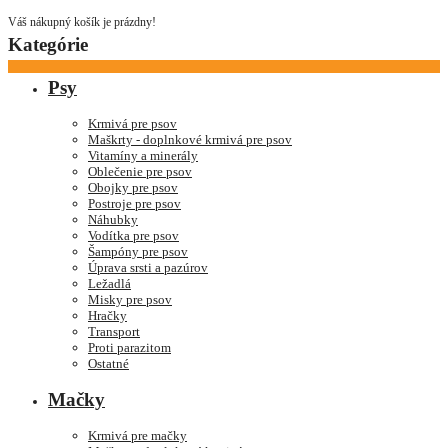
Váš nákupný košík je prázdny!
Kategórie
Psy
Krmivá pre psov
Maškrty - doplnkové krmivá pre psov
Vitamíny a minerály
Oblečenie pre psov
Obojky pre psov
Postroje pre psov
Náhubky
Vodítka pre psov
Šampóny pre psov
Úprava srsti a pazúrov
Ležadlá
Misky pre psov
Hračky
Transport
Proti parazitom
Ostatné
Mačky
Krmivá pre mačky