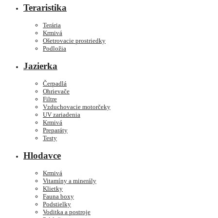
Teraristika
Terária
Krmivá
Ošetrovacie prostriedky
Podložia
Jazierka
Čerpadlá
Ohrievače
Filtre
Vzduchovacie motorčeky
UV zariadenia
Krmivá
Preparáty
Testy
Hlodavce
Krmivá
Vitamíny a minerály
Klietky
Fauna boxy
Podstielky
Voditka a postroje