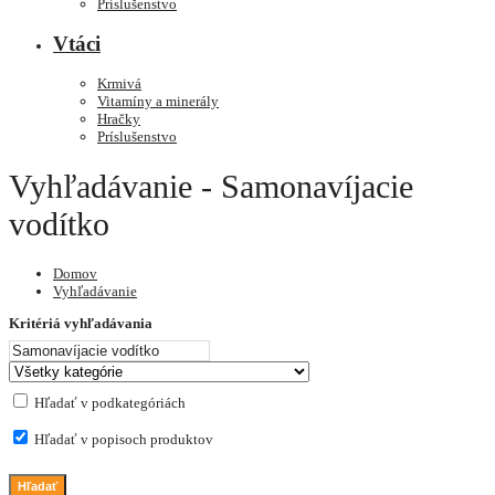
Príslušenstvo
Vtáci
Krmivá
Vitamíny a minerály
Hračky
Príslušenstvo
Vyhľadávanie - Samonavíjacie
vodítko
Domov
Vyhľadávanie
Kritériá vyhľadávania
Hľadať v podkategóriách
Hľadať v popisoch produktov