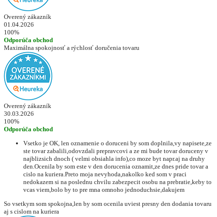
Overený zákazník
01.04.2026
100%
Odporúča obchod
Maximálna spokojnosť a rýchlosť doručenia tovaru
Overený zákazník
30.03.2026
100%
Odporúča obchod
Vsetko je OK, len oznamenie o doruceni by som doplnila,vy napisete,ze
ste tovar zabalili,odovzdali prepravcovi a ze mi bude tovar doruceny v
najblizsich dnoch ( velmi obsiahla info),co moze byt napr.aj na druhy
den.Ocenila by som este v den dorucenia oznamit,ze dnes pride tovar a
cislo na kuriera.Preto moja nevyhoda,nakolko ked som v praci
nedokazem si na poslednu chvilu zabezpecit osobu na prebratie,keby to
vcas viem,bolo by to pre mna omnoho jednoduchsie,dakujem
So vsetkym som spokojna,len by som ocenila uviest presny den dodania tovaru
aj s cislom na kuriera