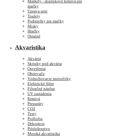
Maškrty - doplnkové krmivá pre
mačky
Úprava srsti
Toalety
Podstielky pre mačky
Misky
Hračky
Ostatné
Akvaristika
Akváriá
Skrinky pod akvária
Osvetlenia
Ohrievače
Vzduchovacie motorčeky
Elektrické filtre
Filtračné náplne
UV zariadenia
Krmivá
Preparáty
CO2
Testy
Podložia
Dekorácie
Príslušenstvo
Morská akvaristika