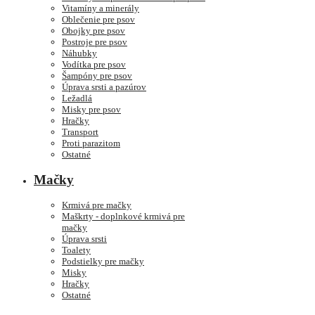
Vitamíny a minerály
Oblečenie pre psov
Obojky pre psov
Postroje pre psov
Náhubky
Vodítka pre psov
Šampóny pre psov
Úprava srsti a pazúrov
Ležadlá
Misky pre psov
Hračky
Transport
Proti parazitom
Ostatné
Mačky
Krmivá pre mačky
Maškrty - doplnkové krmivá pre
mačky
Úprava srsti
Toalety
Podstielky pre mačky
Misky
Hračky
Ostatné