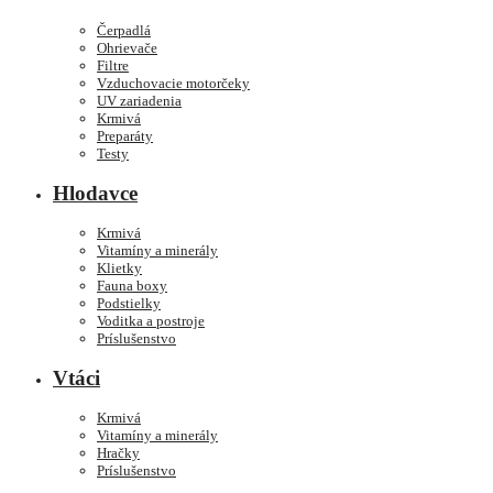
Čerpadlá
Ohrievače
Filtre
Vzduchovacie motorčeky
UV zariadenia
Krmivá
Preparáty
Testy
Hlodavce
Krmivá
Vitamíny a minerály
Klietky
Fauna boxy
Podstielky
Voditka a postroje
Príslušenstvo
Vtáci
Krmivá
Vitamíny a minerály
Hračky
Príslušenstvo