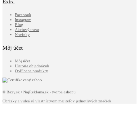
Extra
Facebook
Instagram
Blog
Akciový tovar
Novinky
Môj účet
Môj účet
História objednávok
Obľúbené produkty
© Baxy.sk •
NajReklama.sk - tvorba eshopu
Obrázky a videá sú vlastníctvom majiteľov jednotlivých značiek