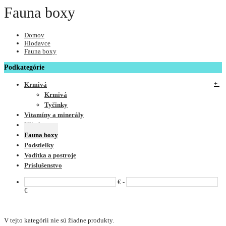
Fauna boxy
Domov
Hlodavce
Fauna boxy
Podkategórie
+
-
Krmivá
Krmivá
Tyčinky
Vitamíny a minerály
Klietky
Fauna boxy
Podstielky
Voditka a postroje
Príslušenstvo
€ -
€
V tejto kategórii nie sú žiadne produkty.