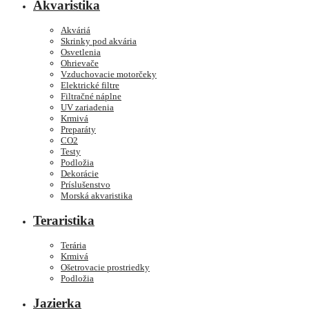
Akvaristika
Akváriá
Skrinky pod akvária
Osvetlenia
Ohrievače
Vzduchovacie motorčeky
Elektrické filtre
Filtračné náplne
UV zariadenia
Krmivá
Preparáty
CO2
Testy
Podložia
Dekorácie
Príslušenstvo
Morská akvaristika
Teraristika
Terária
Krmivá
Ošetrovacie prostriedky
Podložia
Jazierka