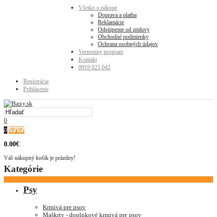
Všetko o nákupe
Doprava a platba
Reklamácie
Odstúpenie od zmluvy
Obchodné podmienky
Ochrana osobných údajov
Vernostný program
Kontakt
0919 025 042
Registrácia
Prihlásenie
0
0
0.00€
Váš nákupný košík je prázdny!
Kategórie
Psy
Krmivá pre psov
Maškrty - doplnkové krmivá pre psov