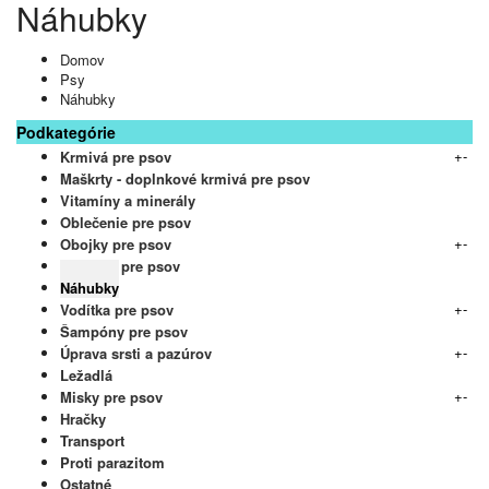
Náhubky
Domov
Psy
Náhubky
Podkategórie
+
-
Krmivá pre psov
Maškrty - doplnkové krmivá pre psov
Vitamíny a minerály
Oblečenie pre psov
+
-
Obojky pre psov
Postroje pre psov
Náhubky
+
-
Vodítka pre psov
Šampóny pre psov
+
-
Úprava srsti a pazúrov
Ležadlá
+
-
Misky pre psov
Hračky
Transport
Proti parazitom
Ostatné