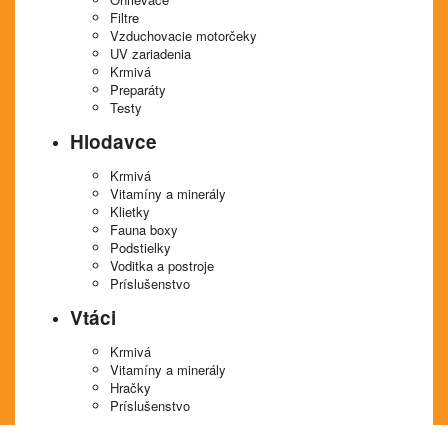
Filtre
Vzduchovacie motorčeky
UV zariadenia
Krmivá
Preparáty
Testy
Hlodavce
Krmivá
Vitamíny a minerály
Klietky
Fauna boxy
Podstielky
Voditka a postroje
Príslušenstvo
Vtáci
Krmivá
Vitamíny a minerály
Hračky
Príslušenstvo