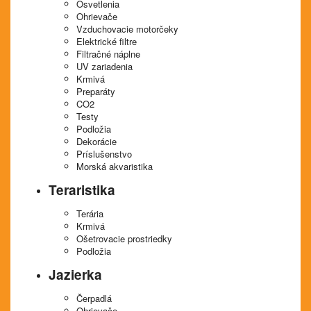
Osvetlenia
Ohrievače
Vzduchovacie motorčeky
Elektrické filtre
Filtračné náplne
UV zariadenia
Krmivá
Preparáty
CO2
Testy
Podložia
Dekorácie
Príslušenstvo
Morská akvaristika
Teraristika
Terária
Krmivá
Ošetrovacie prostriedky
Podložia
Jazierka
Čerpadlá
Ohrievače