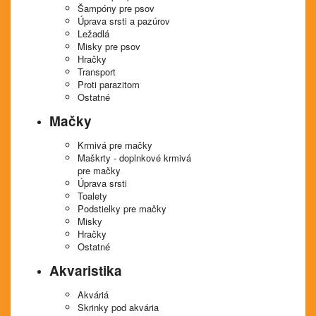
Šampóny pre psov
Úprava srsti a pazúrov
Ležadlá
Misky pre psov
Hračky
Transport
Proti parazitom
Ostatné
Mačky
Krmivá pre mačky
Maškrty - doplnkové krmivá
pre mačky
Úprava srsti
Toalety
Podstielky pre mačky
Misky
Hračky
Ostatné
Akvaristika
Akváriá
Skrinky pod akvária