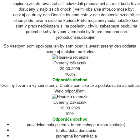
napisete,ze ste tovar zabalili,odovzdali prepravcovi a ze mi bude tovar
doruceny v najblizsich dnoch ( velmi obsiahla info),co moze byt
napr.aj na druhy den.Ocenila by som este v den dorucenia oznamit,ze
dnes pride tovar a cislo na kuriera.Preto moja nevyhoda,nakolko ked
som v praci nedokazem si na poslednu chvilu zabezpecit osobu na
prebratie,keby to vcas viem,bolo by to pre mna omnoho
jednoduchsie,dakujem
So vsetkym som spokojna,len by som ocenila uviest presny den dodania
tovaru aj s cislom na kuriera
Overený zákazník
29.03.2026
100%
Odporúča obchod
Kvalitný tovar za výhodné ceny. Chutná pamlska ako poďakovanie za nákup.
Vrelo odporúčam.
Overený zákazník
19.03.2026
100%
Odporúča obchod
pravidelne nakupujem v tomto eshope a som spokojný
krátka doba doručenia
promptná komunikácia