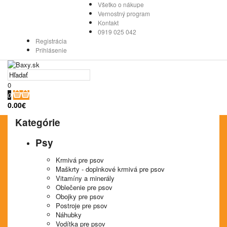
Všetko o nákupe
Vernostný program
Kontakt
0919 025 042
Registrácia
Prihlásenie
0
0
0.00€
Kategórie
Psy
Krmivá pre psov
Maškrty - doplnkové krmivá pre psov
Vitamíny a minerály
Oblečenie pre psov
Obojky pre psov
Postroje pre psov
Náhubky
Vodítka pre psov