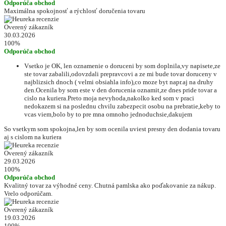
Odporúča obchod
Maximálna spokojnosť a rýchlosť doručenia tovaru
Overený zákazník
30.03.2026
100%
Odporúča obchod
Vsetko je OK, len oznamenie o doruceni by som doplnila,vy napisete,ze
ste tovar zabalili,odovzdali prepravcovi a ze mi bude tovar doruceny v
najblizsich dnoch ( velmi obsiahla info),co moze byt napr.aj na druhy
den.Ocenila by som este v den dorucenia oznamit,ze dnes pride tovar a
cislo na kuriera.Preto moja nevyhoda,nakolko ked som v praci
nedokazem si na poslednu chvilu zabezpecit osobu na prebratie,keby to
vcas viem,bolo by to pre mna omnoho jednoduchsie,dakujem
So vsetkym som spokojna,len by som ocenila uviest presny den dodania tovaru
aj s cislom na kuriera
Overený zákazník
29.03.2026
100%
Odporúča obchod
Kvalitný tovar za výhodné ceny. Chutná pamlska ako poďakovanie za nákup.
Vrelo odporúčam.
Overený zákazník
19.03.2026
100%