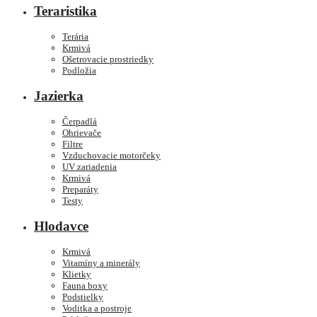
Teraristika
Terária
Krmivá
Ošetrovacie prostriedky
Podložia
Jazierka
Čerpadlá
Ohrievače
Filtre
Vzduchovacie motorčeky
UV zariadenia
Krmivá
Preparáty
Testy
Hlodavce
Krmivá
Vitamíny a minerály
Klietky
Fauna boxy
Podstielky
Voditka a postroje