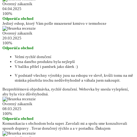
Overený zákazník
04.04.2025
100%
Odporúča obchod
Jediný eshop, ktorý Vám pošle mrazenené krmivo v termoboxe
Overený zákazník
20.03.2025
100%
Odporúča obchod
Velmi rychlé doručení
Cena daného produktu byla nejlepší
V balíku přišel i pamlsek jako dárek :)
V podstatě všechny výrobky jsou na eshopu ve slevě, kvůli tomu na mě
stránka působila trochu nedůvěryhodně a váhala jsem nakoupit.
Bezproblémová objednávka, rychlé doručení. Webovka by snesla vylepšení,
aby byla více důvěryhodná.
Overený zákazník
08.03.2025
100%
Odporúča obchod
Komunikacia s obchodom bola super. Zavolali mi a spolu sme konzultovali
sposob dopravy . Tovar doručený rýchlo a a v poriadku. Ďakujem