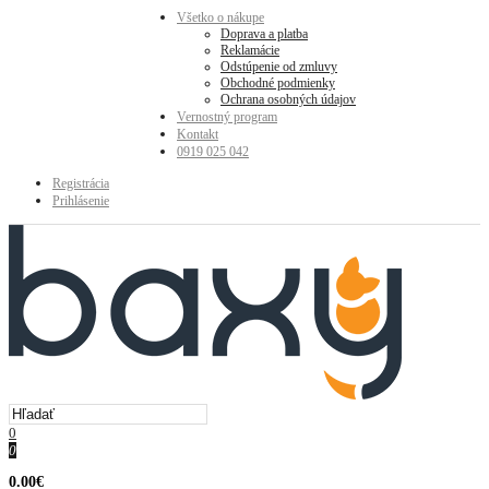
Všetko o nákupe
Doprava a platba
Reklamácie
Odstúpenie od zmluvy
Obchodné podmienky
Ochrana osobných údajov
Vernostný program
Kontakt
0919 025 042
Registrácia
Prihlásenie
0
0
0.00€