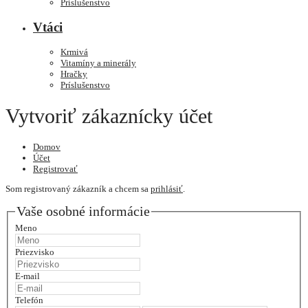
Príslušenstvo
Vtáci
Krmivá
Vitamíny a minerály
Hračky
Príslušenstvo
Vytvoriť zákaznícky účet
Domov
Účet
Registrovať
Som registrovaný zákazník a chcem sa
prihlásiť
.
Vaše osobné informácie
Meno
Priezvisko
E-mail
Telefón