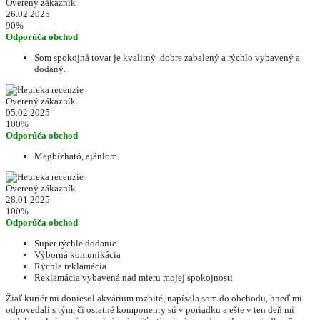
Overený zákazník
26.02.2025
90%
Odporúča obchod
Som spokojná tovar je kvalitný ,dobre zabalený a rýchlo vybavený a
dodaný.
Overený zákazník
05.02.2025
100%
Odporúča obchod
Megbízható, ajánlom.
Overený zákazník
28.01.2025
100%
Odporúča obchod
Super rýchle dodanie
Výborná komunikácia
Rýchla reklamácia
Reklamácia vybavená nad mieru mojej spokojnosti
Žiaľ kuriér mi doniesol akvárium rozbité, napísala som do obchodu, hneď mi
odpovedali s tým, či ostatné komponenty sú v poriadku a ešte v ten deň mi