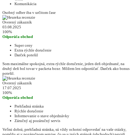
Komunikácia
Osobný odber iba v určitom čase
Overený zákazník
03.08.2025
100%
Odporúča obchod
Super ceny
Extra rýchle doručenie
Darček potešil
Som maximálne spokojná, extra rýchle doručenie, jeden deň objednané, na
druhý deň bol tovar v packeta boxe. Môžem len odporúčať. Darček ako bonus
potešil.
Overený zákazník
17.07.2025
100%
Odporúča obchod
Prehľadná stránka
Rýchle doručenie
Informovanie o stave objednávky
Záručný aj pozáručný servis
Veľmi dobrá, prehľadná stránka, sú vždy ochotní odpovedať na vaše otázky,
pomôžu aj v pozáručnom servise, čo sa u iných stránok (obchodoch) nevidí.