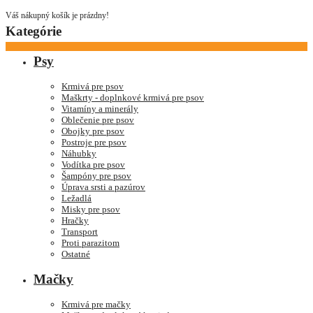
Váš nákupný košík je prázdny!
Kategórie
Psy
Krmivá pre psov
Maškrty - doplnkové krmivá pre psov
Vitamíny a minerály
Oblečenie pre psov
Obojky pre psov
Postroje pre psov
Náhubky
Vodítka pre psov
Šampóny pre psov
Úprava srsti a pazúrov
Ležadlá
Misky pre psov
Hračky
Transport
Proti parazitom
Ostatné
Mačky
Krmivá pre mačky