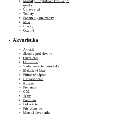
Maškrty - doplnkové krmivá pre
mačky
Úprava srsti
Toalety
Podstielky pre mačky
Misky
Hračky
Ostatné
Akvaristika
Akváriá
Skrinky pod akvária
Osvetlenia
Ohrievače
Vzduchovacie motorčeky
Elektrické filtre
Filtračné náplne
UV zariadenia
Krmivá
Preparáty
CO2
Testy
Podložia
Dekorácie
Príslušenstvo
Morská akvaristika