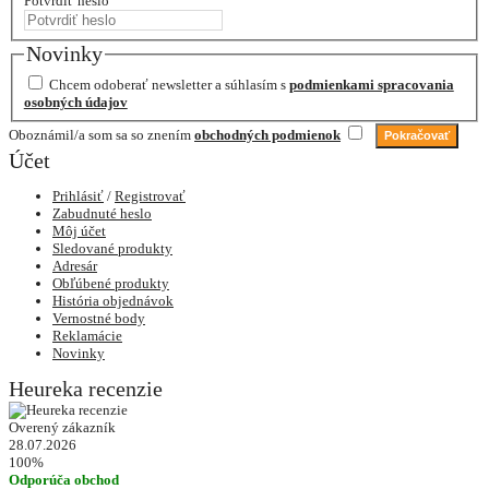
Potvrdiť heslo
Novinky
Chcem odoberať newsletter a súhlasím s
podmienkami spracovania
osobných údajov
Oboznámil/a som sa so znením
obchodných podmienok
Účet
Prihlásiť
/
Registrovať
Zabudnuté heslo
Môj účet
Sledované produkty
Adresár
Obľúbené produkty
História objednávok
Vernostné body
Reklamácie
Novinky
Heureka recenzie
Overený zákazník
28.07.2026
100%
Odporúča obchod