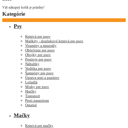
Váš nákupný košík je prázdny!
Kategórie
Psy
Krmivá pre psov
Maškrty - doplnkové krmivá pre psov
Vitamíny a minerály
Oblečenie pre psov
Obojky pre psov
Postroje pre psov
Náhubky
Vodítka pre psov
Šampóny pre psov
Úprava srsti a pazúrov
Ležadlá
Misky pre psov
Hračky
Transport
Proti parazitom
Ostatné
Mačky
Krmivá pre mačky