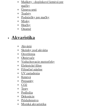
Maškrty - doplnkové krmivá pre
mačky
Úprava srsti
Toalety
Podstielky pre mačky
Misky
Hračky
Ostatné
Akvaristika
Akváriá
Skrinky pod akvária
Osvetlenia
Ohrievače
Vzduchovacie motorčeky
Elektrické filtre
Filtračné náplne
UV zariadenia
Krmivá
Preparáty
CO2
Testy
Podložia
Dekorácie
Príslušenstvo
Morská akvaristika