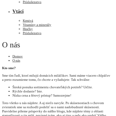
Príslušenstvo
Vtáci
Krmivá
Vitamíny a minerály
Hračky
Príslušenstvo
O nás
Domov
O nás
Kto sme?
Sme tím ľudí, ktorí milujú domácich miláčikov. Sami máme viacero chlpáčov
a preto rozumieme tomu, čo chcete a vyžadujete. Tak schválne:
Široká ponuka sortimentu chovateľských potrieb? Určite.
Rýchle dodanie? Iste.
Nízka cena a férový prístup? Samozrejme!
Toto všetko u nás nájdete. A aj niečo navyše. Po skúsenostiach s chovom
zvieratiek sme sa rozhodli podeliť sa o nami nadobudnuté skúsenosti.
Pravidelne píšeme príspevky do nášho blogu, kde nájdete témy z oblasti
starostlivosti o tie milé, nevinné tváre, ako aj tipy a rady ako urobiť Vášho