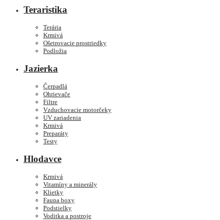
Teraristika
Terária
Krmivá
Ošetrovacie prostriedky
Podložia
Jazierka
Čerpadlá
Ohrievače
Filtre
Vzduchovacie motorčeky
UV zariadenia
Krmivá
Preparáty
Testy
Hlodavce
Krmivá
Vitamíny a minerály
Klietky
Fauna boxy
Podstielky
Voditka a postroje