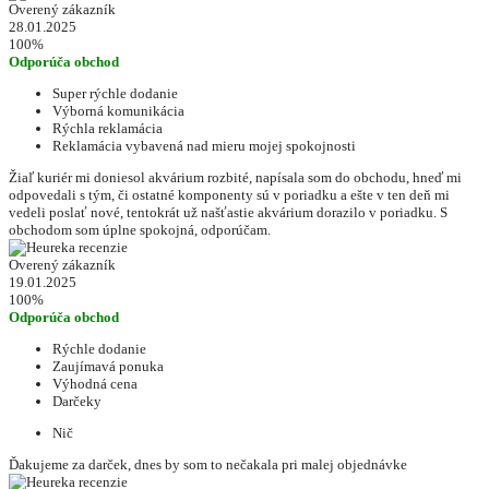
Overený zákazník
28.01.2025
100%
Odporúča obchod
Super rýchle dodanie
Výborná komunikácia
Rýchla reklamácia
Reklamácia vybavená nad mieru mojej spokojnosti
Žiaľ kuriér mi doniesol akvárium rozbité, napísala som do obchodu, hneď mi
odpovedali s tým, či ostatné komponenty sú v poriadku a ešte v ten deň mi
vedeli poslať nové, tentokrát už našťastie akvárium dorazilo v poriadku. S
obchodom som úplne spokojná, odporúčam.
Overený zákazník
19.01.2025
100%
Odporúča obchod
Rýchle dodanie
Zaujímavá ponuka
Výhodná cena
Darčeky
Nič
Ďakujeme za darček, dnes by som to nečakala pri malej objednávke