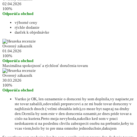
02.04.2026
100%
Odporúča obchod
výborné ceny
rýchle dodanie
darček k objednávke
Overený zákazník
01.04.2026
100%
Odporúča obchod
Maximálna spokojnosť a rýchlosť doručenia tovaru
Overený zákazník
30.03.2026
100%
Odporúča obchod
Vsetko je OK, len oznamenie o doruceni by som doplnila,vy napisete,ze
ste tovar zabalili,odovzdali prepravcovi a ze mi bude tovar doruceny v
najblizsich dnoch ( velmi obsiahla info),co moze byt napr.aj na druhy
den.Ocenila by som este v den dorucenia oznamit,ze dnes pride tovar a
cislo na kuriera.Preto moja nevyhoda,nakolko ked som v praci
nedokazem si na poslednu chvilu zabezpecit osobu na prebratie,keby to
vcas viem,bolo by to pre mna omnoho jednoduchsie,dakujem