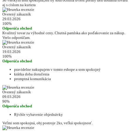
So vsetkym som spokojna,len by som ocenila uviest presny den dodania tovaru
aj s cislom na kuriera
Overený zákazník
29.03.2026
100%
Odporúča obchod
Kvalitný tovar za výhodné ceny. Chutná pamlska ako poďakovanie za nákup.
Vrelo odporúčam.
Overený zákazník
19.03.2026
100%
Odporúča obchod
pravidelne nakupujem v tomto eshope a som spokojný
krátka doba doručenia
promptná komunikácia
Overený zákazník
09.03.2026
90%
Odporúča obchod
Rýchle vybavenie objednávky
Veľmi som spokojná, obj postroje 2ks, veľká spokojnosť.