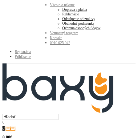
Všetko o nákupe
Doprava a platba
Reklamácie
Odstúpenie od zmluvy
Obchodné podmienky
Ochrana osobných údajov
Vernostný program
Kontakt
0919 025 042
Registrácia
Prihlásenie
0
0
0.00€