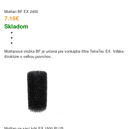
Molitan BF EX 2400
7.15€
Skladom
Molitanová vložka BF je určená pre vonkajšie filtre TetraTec EX. Vďaka
štruktúre s veľkou povrchov..
Molitan na sací kôš EX 1500 PLUS