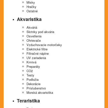
Misky
Hračky
Ostatné
Akvaristika
Akváriá
Skrinky pod akvária
Osvetlenia
Ohrievače
Vzduchovacie motorčeky
Elektrické filtre
Filtračné náplne
UV zariadenia
Krmivá
Preparáty
CO2
Testy
Podložia
Dekorácie
Príslušenstvo
Morská akvaristika
Teraristika