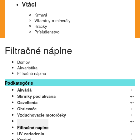
Vtáci
Krmivá
Vitamíny a minerály
Hračky
Príslušenstvo
Filtračné náplne
Domov
Akvaristika
Filtračné náplne
Podkategórie
+
-
Akváriá
+
-
Skrinky pod akvária
+
-
Osvetlenia
+
-
Ohrievače
+
-
Vzduchovacie motorčeky
+
-
Elektrické filtre
Filtračné náplne
+
-
UV zariadenia
+
-
Krmivá