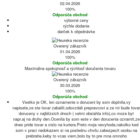
02.04.2026
100%
Odporúča obchod
výborné ceny
rýchle dodanie
darček k objednávke
Overený zákazník
01.04.2026
100%
Odporúča obchod
Maximálna spokojnosť a rýchlosť doručenia tovaru
Overený zákazník
30.03.2026
100%
Odporúča obchod
Vsetko je OK, len oznamenie o doruceni by som doplnila,vy
napisete,ze ste tovar zabalili,odovzdali prepravcovi a ze mi bude tovar
doruceny v najblizsich dnoch ( velmi obsiahla info),co moze byt
napr.aj na druhy den.Ocenila by som este v den dorucenia oznamit,ze
dnes pride tovar a cislo na kuriera.Preto moja nevyhoda,nakolko ked
som v praci nedokazem si na poslednu chvilu zabezpecit osobu na
prebratie,keby to vcas viem,bolo by to pre mna omnoho