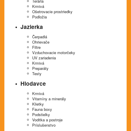
Terária
Krmivá
Ošetrovacie prostriedky
Podložia
Jazierka
Čerpadlá
Ohrievače
Filtre
Vzduchovacie motorčeky
UV zariadenia
Krmivá
Preparáty
Testy
Hlodavce
Krmivá
Vitamíny a minerály
Klietky
Fauna boxy
Podstielky
Voditka a postroje
Príslušenstvo