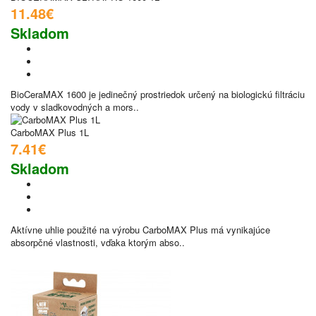
11.48€
Skladom
BioCeraMAX 1600 je jedinečný prostriedok určený na biologickú filtráciu
vody v sladkovodných a mors..
CarboMAX Plus 1L
7.41€
Skladom
Aktívne uhlie použité na výrobu CarboMAX Plus má vynikajúce
absorpčné vlastnosti, vďaka ktorým abso..