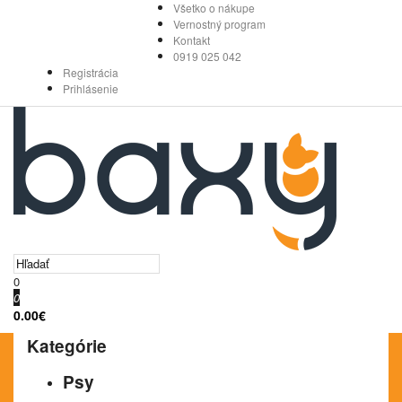
Všetko o nákupe
Vernostný program
Kontakt
0919 025 042
Registrácia
Prihlásenie
0
0
0.00€
Kategórie
Psy