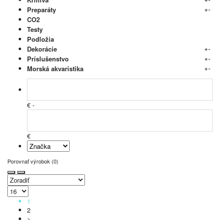
+
-
Preparáty
CO2
Testy
Podložia
+
-
Dekorácie
+
-
Príslušenstvo
+
-
Morská akvaristika
€ -
€
Porovnať výrobok (0)
1
2
>