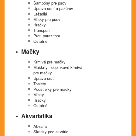
Šampóny pre psov
Úprava srsti a pazúrov
Ležadlá
Misky pre psov
Hračky
Transport
Proti parazitom
Ostatné
Mačky
Krmivá pre mačky
Maškrty - doplnkové krmivá
pre mačky
Úprava srsti
Toalety
Podstielky pre mačky
Misky
Hračky
Ostatné
Akvaristika
Akváriá
Skrinky pod akvária