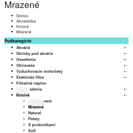
Mrazené
Domov
Akvaristika
Krmivá
Mrazené
Podkategórie
+
-
Akváriá
+
-
Skrinky pod akvária
+
-
Osvetlenia
+
-
Ohrievače
+
-
Vzduchovacie motorčeky
+
-
Elektrické filtre
Filtračné náplne
+
-
UV zariadenia
+
-
Krmivá
Granulované
Mrazené
Natural
Pelety
S probiotikami
Soft