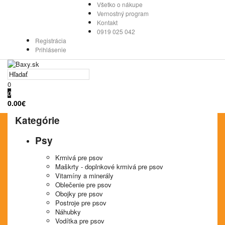
Všetko o nákupe
Vernostný program
Kontakt
0919 025 042
Registrácia
Prihlásenie
0
0
0.00€
Kategórie
Psy
Krmivá pre psov
Maškrty - doplnkové krmivá pre psov
Vitamíny a minerály
Oblečenie pre psov
Obojky pre psov
Postroje pre psov
Náhubky
Vodítka pre psov