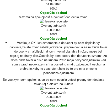
01.04.2026
100%
Odporúča obchod
Maximálna spokojnosť a rýchlosť doručenia tovaru
Overený zákazník
30.03.2026
100%
Odporúča obchod
Vsetko je OK, len oznamenie o doruceni by som doplnila,vy
napisete,ze ste tovar zabalili,odovzdali prepravcovi a ze mi bude tovar
doruceny v najblizsich dnoch ( velmi obsiahla info),co moze byt
napr.aj na druhy den.Ocenila by som este v den dorucenia oznamit,ze
dnes pride tovar a cislo na kuriera.Preto moja nevyhoda,nakolko ked
som v praci nedokazem si na poslednu chvilu zabezpecit osobu na
prebratie,keby to vcas viem,bolo by to pre mna omnoho
jednoduchsie,dakujem
So vsetkym som spokojna,len by som ocenila uviest presny den dodania
tovaru aj s cislom na kuriera
Overený zákazník
29.03.2026
100%
Odporúča obchod