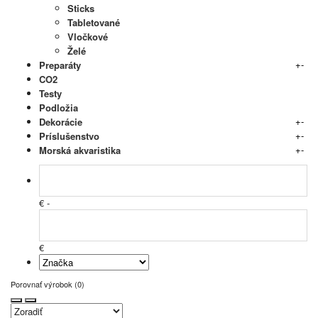
Sticks
Tabletované
Vločkové
Želé
+
-
Preparáty
CO2
Testy
Podložia
+
-
Dekorácie
+
-
Príslušenstvo
+
-
Morská akvaristika
€ -
€
Porovnať výrobok (0)