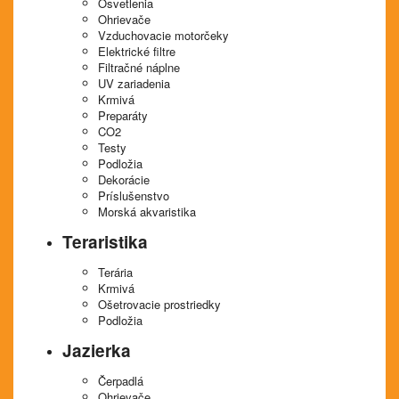
Osvetlenia
Ohrievače
Vzduchovacie motorčeky
Elektrické filtre
Filtračné náplne
UV zariadenia
Krmivá
Preparáty
CO2
Testy
Podložia
Dekorácie
Príslušenstvo
Morská akvaristika
Teraristika
Terária
Krmivá
Ošetrovacie prostriedky
Podložia
Jazierka
Čerpadlá
Ohrievače