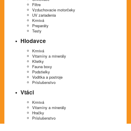
Filtre
Vzduchovacie motorčeky
UV zariadenia
Krmivá
Preparáty
Testy
Hlodavce
Krmivá
Vitamíny a minerály
Klietky
Fauna boxy
Podstielky
Voditka a postroje
Príslušenstvo
Vtáci
Krmivá
Vitamíny a minerály
Hračky
Príslušenstvo