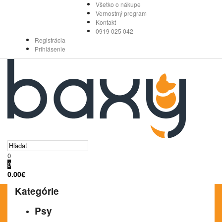
Všetko o nákupe
Vernostný program
Kontakt
0919 025 042
Registrácia
Prihlásenie
0
0
0.00€
Kategórie
Psy