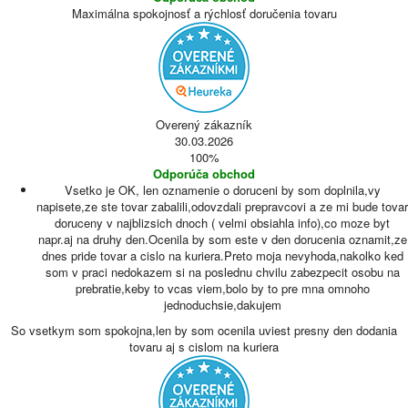
Maximálna spokojnosť a rýchlosť doručenia tovaru
Overený zákazník
30.03.2026
100%
Odporúča obchod
Vsetko je OK, len oznamenie o doruceni by som doplnila,vy
napisete,ze ste tovar zabalili,odovzdali prepravcovi a ze mi bude tovar
doruceny v najblizsich dnoch ( velmi obsiahla info),co moze byt
napr.aj na druhy den.Ocenila by som este v den dorucenia oznamit,ze
dnes pride tovar a cislo na kuriera.Preto moja nevyhoda,nakolko ked
som v praci nedokazem si na poslednu chvilu zabezpecit osobu na
prebratie,keby to vcas viem,bolo by to pre mna omnoho
jednoduchsie,dakujem
So vsetkym som spokojna,len by som ocenila uviest presny den dodania
tovaru aj s cislom na kuriera