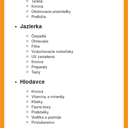
Terária
Krmivá
Ošetrovacie prostriedky
Podložia
Jazierka
Čerpadlá
Ohrievače
Filtre
Vzduchovacie motorčeky
UV zariadenia
Krmivá
Preparáty
Testy
Hlodavce
Krmivá
Vitamíny a minerály
Klietky
Fauna boxy
Podstielky
Voditka a postroje
Príslušenstvo