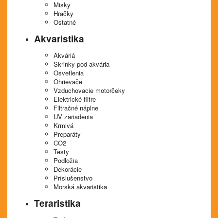
Misky
Hračky
Ostatné
Akvaristika
Akváriá
Skrinky pod akvária
Osvetlenia
Ohrievače
Vzduchovacie motorčeky
Elektrické filtre
Filtračné náplne
UV zariadenia
Krmivá
Preparáty
CO2
Testy
Podložia
Dekorácie
Príslušenstvo
Morská akvaristika
Teraristika