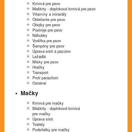
Krmivá pre psov
Maškrty - doplnkové krmivá pre psov
Vitamíny a minerály
Oblečenie pre psov
Obojky pre psov
Postroje pre psov
Náhubky
Vodítka pre psov
Šampóny pre psov
Úprava srsti a pazúrov
Ležadlá
Misky pre psov
Hračky
Transport
Proti parazitom
Ostatné
Mačky
Krmivá pre mačky
Maškrty - doplnkové krmivá
pre mačky
Úprava srsti
Toalety
Podstielky pre mačky