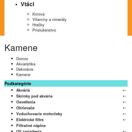
Vtáci
Krmivá
Vitamíny a minerály
Hračky
Príslušenstvo
Kamene
Domov
Akvaristika
Dekorácie
Kamene
Podkategórie
+
-
Akváriá
+
-
Skrinky pod akvária
+
-
Osvetlenia
+
-
Ohrievače
+
-
Vzduchovacie motorčeky
+
-
Elektrické filtre
Filtračné náplne
+
-
UV zariadenia