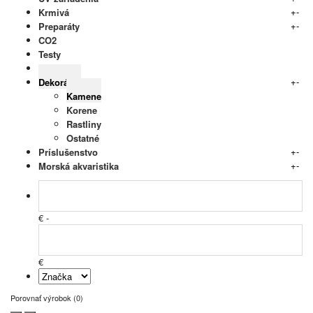
+
-
Krmivá
+
-
Preparáty
CO2
Testy
Podložia
+
-
Dekorácie
Kamene
Korene
Rastliny
Ostatné
+
-
Príslušenstvo
+
-
Morská akvaristika
€ -
€
Porovnať výrobok (0)