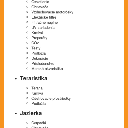
Osvetlenia
Ohrievače
Vzduchovacie motorčeky
Elektrické filtre
Filtračné náplne
UV zariadenia
Krmivá
Preparáty
CO2
Testy
Podložia
Dekorácie
Príslušenstvo
Morská akvaristika
Teraristika
Terária
Krmivá
Ošetrovacie prostriedky
Podložia
Jazierka
Čerpadlá
Ohrievače