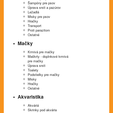
Šampóny pre psov
Úprava srsti a pazúrov
Ležadlá
Misky pre psov
Hračky
Transport
Proti parazitom
Ostatné
Mačky
Krmivá pre mačky
Maškrty - doplnkové krmivá
pre mačky
Úprava srsti
Toalety
Podstielky pre mačky
Misky
Hračky
Ostatné
Akvaristika
Akváriá
Skrinky pod akvária