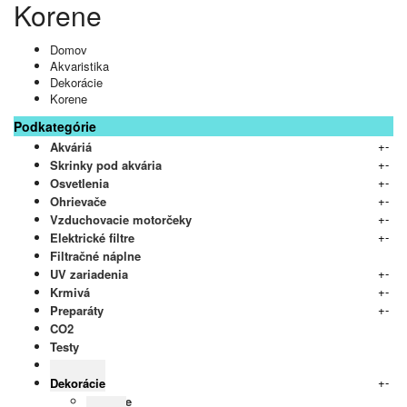
Korene
Domov
Akvaristika
Dekorácie
Korene
Podkategórie
+
-
Akváriá
+
-
Skrinky pod akvária
+
-
Osvetlenia
+
-
Ohrievače
+
-
Vzduchovacie motorčeky
+
-
Elektrické filtre
Filtračné náplne
+
-
UV zariadenia
+
-
Krmivá
+
-
Preparáty
CO2
Testy
Podložia
+
-
Dekorácie
Kamene