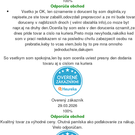
100%
Odporúča obchod
Vsetko je OK, len oznamenie o doruceni by som doplnila,vy
napisete,ze ste tovar zabalili,odovzdali prepravcovi a ze mi bude tovar
doruceny v najblizsich dnoch ( velmi obsiahla info),co moze byt
napr.aj na druhy den.Ocenila by som este v den dorucenia oznamit,ze
dnes pride tovar a cislo na kuriera.Preto moja nevyhoda,nakolko ked
som v praci nedokazem si na poslednu chvilu zabezpecit osobu na
prebratie,keby to vcas viem,bolo by to pre mna omnoho
jednoduchsie,dakujem
So vsetkym som spokojna,len by som ocenila uviest presny den dodania
tovaru aj s cislom na kuriera
Overený zákazník
29.03.2026
100%
Odporúča obchod
Kvalitný tovar za výhodné ceny. Chutná pamlska ako poďakovanie za nákup.
Vrelo odporúčam.