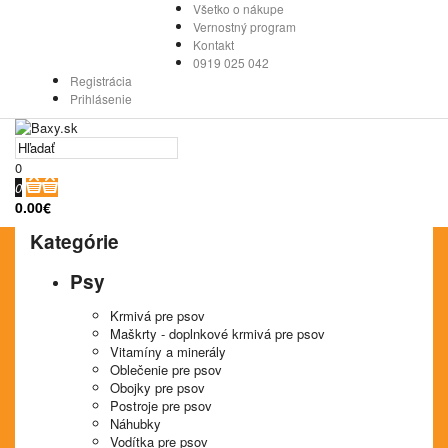
Všetko o nákupe
Vernostný program
Kontakt
0919 025 042
Registrácia
Prihlásenie
0
0
0.00€
Kategórie
Psy
Krmivá pre psov
Maškrty - doplnkové krmivá pre psov
Vitamíny a minerály
Oblečenie pre psov
Obojky pre psov
Postroje pre psov
Náhubky
Vodítka pre psov