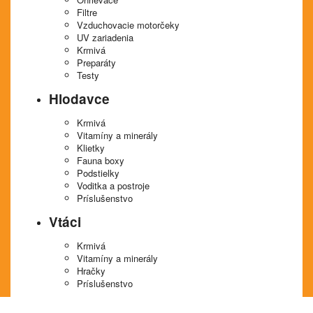
Filtre
Vzduchovacie motorčeky
UV zariadenia
Krmivá
Preparáty
Testy
Hlodavce
Krmivá
Vitamíny a minerály
Klietky
Fauna boxy
Podstielky
Voditka a postroje
Príslušenstvo
Vtáci
Krmivá
Vitamíny a minerály
Hračky
Príslušenstvo