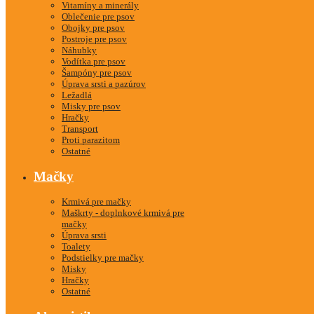
Vitamíny a minerály
Oblečenie pre psov
Obojky pre psov
Postroje pre psov
Náhubky
Vodítka pre psov
Šampóny pre psov
Úprava srsti a pazúrov
Ležadlá
Misky pre psov
Hračky
Transport
Proti parazitom
Ostatné
Mačky
Krmivá pre mačky
Maškrty - doplnkové krmivá pre
mačky
Úprava srsti
Toalety
Podstielky pre mačky
Misky
Hračky
Ostatné