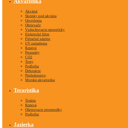
Akvaristika
Akváriá
Skrinky pod akvária
Osvetlenia
Ohrievače
Vzduchovacie motorčeky
Elektrické filtre
Filtračné náplne
UV zariadenia
Krmivá
Preparáty
CO2
Testy
Podložia
Dekorácie
Príslušenstvo
Morská akvaristika
Teraristika
Terária
Krmivá
Ošetrovacie prostriedky
Podložia
Jazierka