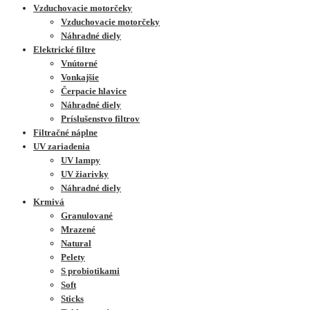
Vzduchovacie motorčeky
Vzduchovacie motorčeky
Náhradné diely
Elektrické filtre
Vnútorné
Vonkajšie
Čerpacie hlavice
Náhradné diely
Príslušenstvo filtrov
Filtračné náplne
UV zariadenia
UV lampy
UV žiarivky
Náhradné diely
Krmivá
Granulované
Mrazené
Natural
Pelety
S probiotikami
Soft
Sticks