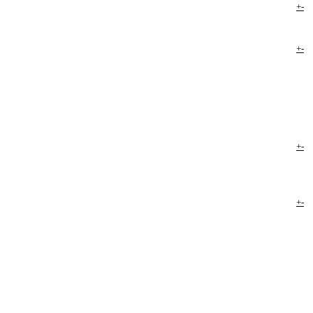
+
-
+
-
+
-
+
-