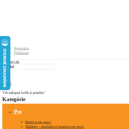
Registrácia
Prihlásenie
0
0
0.00€
Váš nákupný košík je prázdny!
Kategórie
Psy
Krmivá pre psov
Maškrty - doplnkové krmivá pre psov