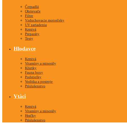
Čerpadlá
Ohrievače
Filtre
Vzduchovacie motorčeky
UV zariadenia
Krmivá
Preparáty
Testy
Hlodavce
Krmivá
Vitamíny a minerály
Klietky
Fauna boxy
Podstielky
Voditka a postroje
Príslušenstvo
Vtáci
Krmivá
Vitamíny a minerály
Hračky
Príslušenstvo