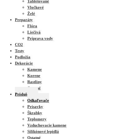
Tabletované
Vločkové
Želé
Preparáty
Flóra
Liečivá
Príprava vody
CO2
Testy
Podložia
Dekorácie
Kamene
Korene
Rastliny
Ostatné
Príslušenstvo
Odkaľovače
Prísavky
Škrabky
Teplomery
Vzduchovacie kamene
Silikónové lepidlá
Ostatné