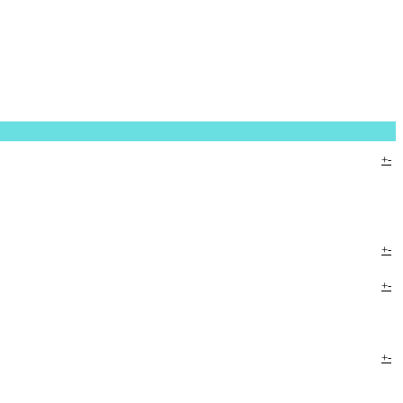
+
-
+
-
+
-
+
-