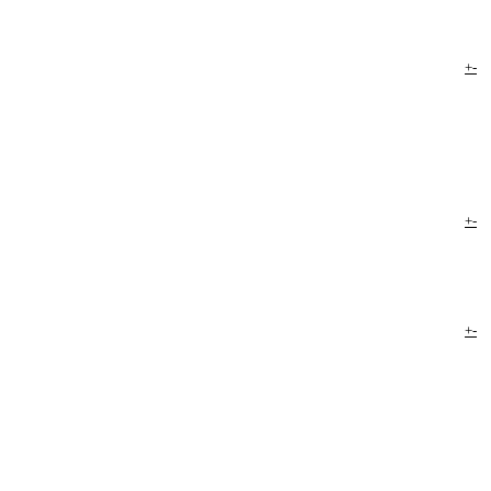
+
-
+
-
+
-