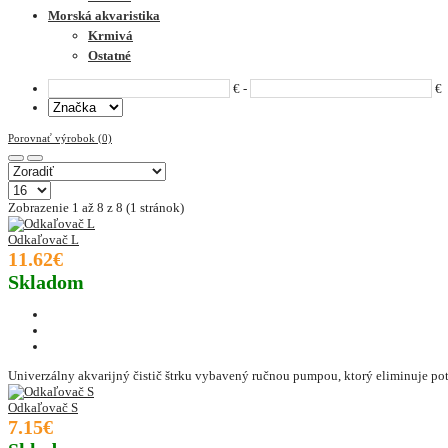
Morská akvaristika
Krmivá
Ostatné
€ -
€
Porovnať výrobok (0)
Zobrazenie 1 až 8 z 8 (1 stránok)
Odkaľovač L
11.62€
Skladom
Univerzálny akvarijný čistič štrku vybavený ručnou pumpou, ktorý eliminuje pot
Odkaľovač S
7.15€