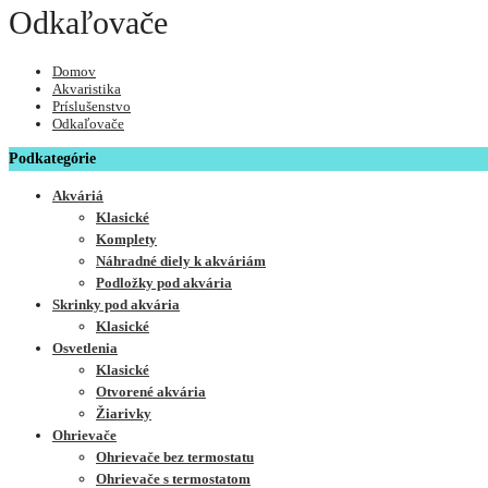
Odkaľovače
Domov
Akvaristika
Príslušenstvo
Odkaľovače
Podkategórie
Akváriá
Klasické
Komplety
Náhradné diely k akváriám
Podložky pod akvária
Skrinky pod akvária
Klasické
Osvetlenia
Klasické
Otvorené akvária
Žiarivky
Ohrievače
Ohrievače bez termostatu
Ohrievače s termostatom