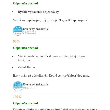
Odporúča obchod
Rýchle vybavenie objednávky
Veľmi som spokojná, obj postroje 2ks, veľká spokojnosť.
Overený zákazník
24.02.2026
90%
Odporúča obchod
Všetko sa dá vybaviť z domu cez internet aj dovoz
kuriérom..
Zatiaľ žiadna.
Baxy mám už odskúšané... Dobré ceny, rýchlosť dodania..
Overený zákazník
19.02.2026
100%
Odporúča obchod
Ďakujem všetko v poriadku na druhý deň som mala tovar doma