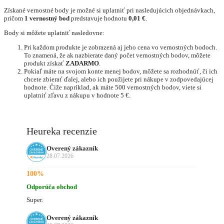
Získané vernostné body je možné si uplatniť pri nasledujúcich objednávkach,
pričom
1 vernostný bod
predstavuje hodnotu
0,01 €
.
Body si môžete uplatniť nasledovne:
Pri každom produkte je zobrazená aj jeho cena vo vernostných bodoch.
To znamená, že ak nazbierate daný počet vernostných bodov, môžete
produkt získať
ZADARMO
.
Pokiaľ máte na svojom konte menej bodov, môžete sa rozhodnúť, či ich
chcete zbierať ďalej, alebo ich použijete pri nákupe v zodpovedajúcej
hodnote. Čiže napríklad, ak máte 500 vernostných bodov, viete si
uplatniť zľavu z nákupu v hodnote 5 €.
Heureka recenzie
Overený zákazník
28.07.2026
100%
Odporúča obchod
Super.
Overený zákazník