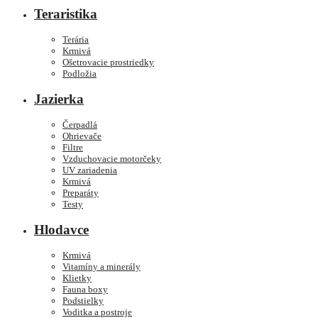
Teraristika
Terária
Krmivá
Ošetrovacie prostriedky
Podložia
Jazierka
Čerpadlá
Ohrievače
Filtre
Vzduchovacie motorčeky
UV zariadenia
Krmivá
Preparáty
Testy
Hlodavce
Krmivá
Vitamíny a minerály
Klietky
Fauna boxy
Podstielky
Voditka a postroje