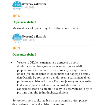
Overený zákazník
01.04.2026
100%
Odporúča obchod
Maximálna spokojnosť a rýchlosť doručenia tovaru
Overený zákazník
30.03.2026
100%
Odporúča obchod
Vsetko je OK, len oznamenie o doruceni by som
doplnila,vy napisete,ze ste tovar zabalili,odovzdali
prepravcovi a ze mi bude tovar doruceny v najblizsich
dnoch ( velmi obsiahla info),co moze byt napr.aj na druhy
den.Ocenila by som este v den dorucenia oznamit,ze dnes
pride tovar a cislo na kuriera.Preto moja nevyhoda,nakolko
ked som v praci nedokazem si na poslednu chvilu
zabezpecit osobu na prebratie,keby to vcas viem,bolo by to
pre mna omnoho jednoduchsie,dakujem
So vsetkym som spokojna,len by som ocenila uviest presny
den dodania tovaru aj s cislom na kuriera