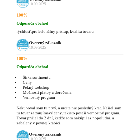
10.09.2025
100%
Odporúča obchod
rýchlosť,profesionálny prístup, kvalita tovaru
Overený zákazník
10.09.2025
100%
Odporúča obchod
Šírka sortimentu
Ceny
Pekný webshop
Možnosti platby a doručenia
Vernostný program
Nakupoval som tu prvý, a určite nie posledný krát. Našiel som
tu tovar za zaujímavé ceny, takisto poteší vernostný program.
Tovar prišiel do 2 dní, keďže som nakúpil až popoludní, a
zabalený v pevnej krabici.
Overený zákazník
10.09.2025