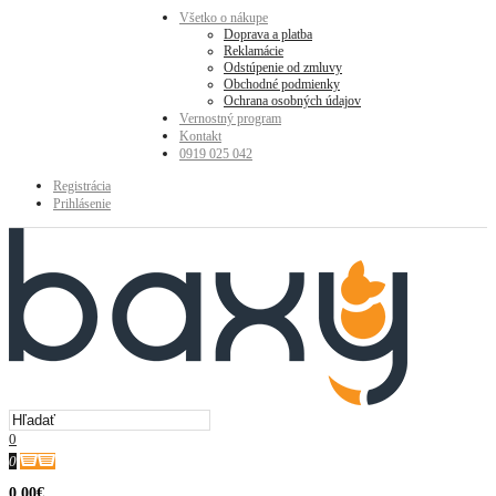
Všetko o nákupe
Doprava a platba
Reklamácie
Odstúpenie od zmluvy
Obchodné podmienky
Ochrana osobných údajov
Vernostný program
Kontakt
0919 025 042
Registrácia
Prihlásenie
0
0
0.00€