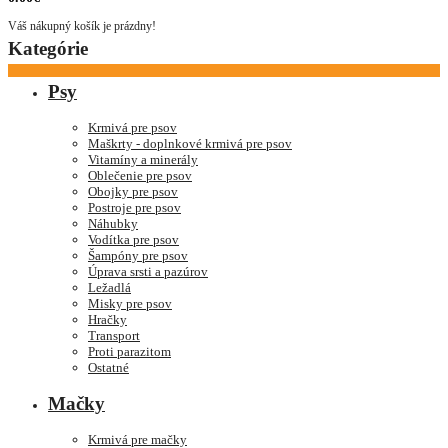
Váš nákupný košík je prázdny!
Kategórie
Psy
Krmivá pre psov
Maškrty - doplnkové krmivá pre psov
Vitamíny a minerály
Oblečenie pre psov
Obojky pre psov
Postroje pre psov
Náhubky
Vodítka pre psov
Šampóny pre psov
Úprava srsti a pazúrov
Ležadlá
Misky pre psov
Hračky
Transport
Proti parazitom
Ostatné
Mačky
Krmivá pre mačky