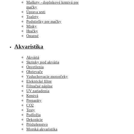
Maškrty - doplnkové krmivá pre
mačky
Úprava srsti
Toalety
Podstielky pre mačky
Misky
Hračky
Ostatné
Akvaristika
Akváriá
Skrinky pod akvária
Osvetlenia
Ohrievače
Vzduchovacie motorčeky
Elektrické filtre
Filtračné náplne
UV zariadenia
Krmivá
Preparáty
CO2
Testy
Podložia
Dekorácie
Príslušenstvo
Morská akvaristika