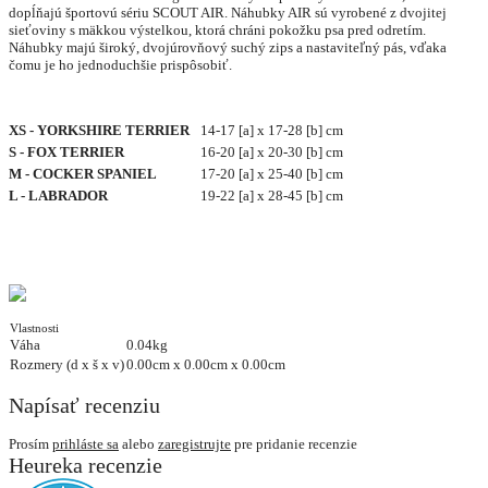
dopĺňajú športovú sériu SCOUT AIR. Náhubky AIR sú vyrobené z dvojitej
sieťoviny s mäkkou výstelkou, ktorá chráni pokožku psa pred odretím.
Náhubky majú široký, dvojúrovňový suchý zips a nastaviteľný pás, vďaka
čomu je ho jednoduchšie prispôsobiť.
XS - YORKSHIRE TERRIER
14-17 [a] x 17-28 [b] cm
S - FOX TERRIER
16-20 [a] x 20-30 [b] cm
M - COCKER SPANIEL
17-20 [a] x 25-40 [b] cm
L - LABRADOR
19-22 [a] x 28-45 [b] cm
Vlastnosti
Váha
0.04kg
Rozmery (d x š x v)
0.00cm x 0.00cm x 0.00cm
Napísať recenziu
Prosím
prihláste sa
alebo
zaregistrujte
pre pridanie recenzie
Heureka recenzie