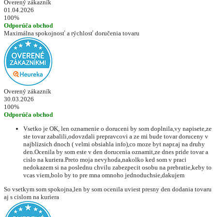
Overený zákazník
01.04.2026
100%
Odporúča obchod
Maximálna spokojnosť a rýchlosť doručenia tovaru
Overený zákazník
30.03.2026
100%
Odporúča obchod
Vsetko je OK, len oznamenie o doruceni by som doplnila,vy napisete,ze
ste tovar zabalili,odovzdali prepravcovi a ze mi bude tovar doruceny v
najblizsich dnoch ( velmi obsiahla info),co moze byt napr.aj na druhy
den.Ocenila by som este v den dorucenia oznamit,ze dnes pride tovar a
cislo na kuriera.Preto moja nevyhoda,nakolko ked som v praci
nedokazem si na poslednu chvilu zabezpecit osobu na prebratie,keby to
vcas viem,bolo by to pre mna omnoho jednoduchsie,dakujem
So vsetkym som spokojna,len by som ocenila uviest presny den dodania tovaru
aj s cislom na kuriera