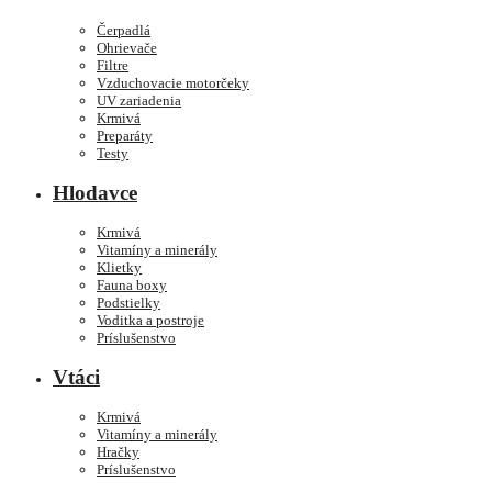
Čerpadlá
Ohrievače
Filtre
Vzduchovacie motorčeky
UV zariadenia
Krmivá
Preparáty
Testy
Hlodavce
Krmivá
Vitamíny a minerály
Klietky
Fauna boxy
Podstielky
Voditka a postroje
Príslušenstvo
Vtáci
Krmivá
Vitamíny a minerály
Hračky
Príslušenstvo