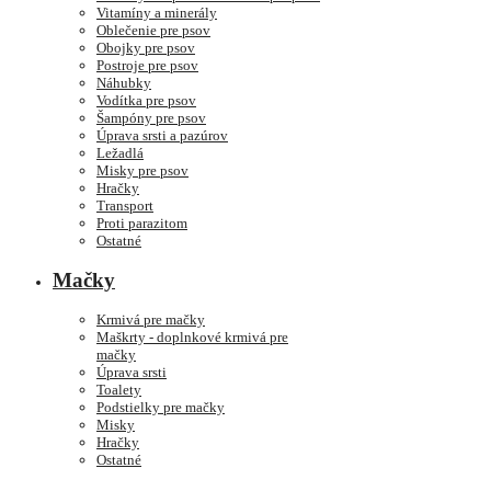
Vitamíny a minerály
Oblečenie pre psov
Obojky pre psov
Postroje pre psov
Náhubky
Vodítka pre psov
Šampóny pre psov
Úprava srsti a pazúrov
Ležadlá
Misky pre psov
Hračky
Transport
Proti parazitom
Ostatné
Mačky
Krmivá pre mačky
Maškrty - doplnkové krmivá pre
mačky
Úprava srsti
Toalety
Podstielky pre mačky
Misky
Hračky
Ostatné