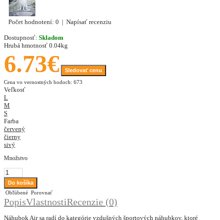
Počet hodnotení: 0
|
Napísať recenziu
Dostupnosť:
Skladom
Hrubá hmotnosť
0.04kg
6.73€
Sledovať cenu
Cena vo vernostných bodoch: 673
Veľkosť
L
M
S
Farba
červený
čierny
sivý
Množstvo
Obľúbené
Porovnať
Popis
Vlastnosti
Recenzie (0)
Náhubok Air sa radí do kategórie vzdušných športových náhubkov, ktoré