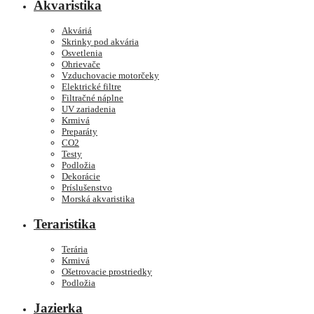
Akvaristika
Akváriá
Skrinky pod akvária
Osvetlenia
Ohrievače
Vzduchovacie motorčeky
Elektrické filtre
Filtračné náplne
UV zariadenia
Krmivá
Preparáty
CO2
Testy
Podložia
Dekorácie
Príslušenstvo
Morská akvaristika
Teraristika
Terária
Krmivá
Ošetrovacie prostriedky
Podložia
Jazierka