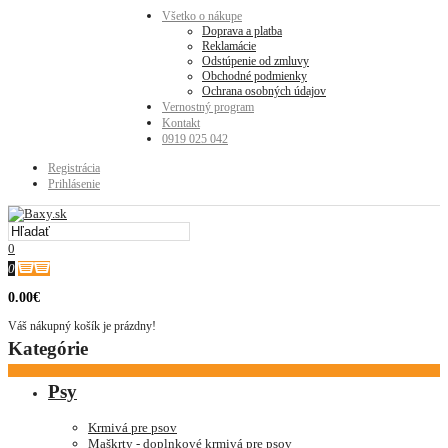
Všetko o nákupe
Doprava a platba
Reklamácie
Odstúpenie od zmluvy
Obchodné podmienky
Ochrana osobných údajov
Vernostný program
Kontakt
0919 025 042
Registrácia
Prihlásenie
0
0
0.00€
Váš nákupný košík je prázdny!
Kategórie
Psy
Krmivá pre psov
Maškrty - doplnkové krmivá pre psov