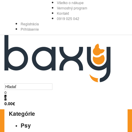
Všetko o nákupe
Vernostný program
Kontakt
0919 025 042
Registrácia
Prihlásenie
0
0
0.00€
Kategórie
Psy