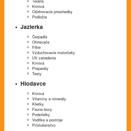
Terária
Krmivá
Ošetrovacie prostriedky
Podložia
Jazierka
Čerpadlá
Ohrievače
Filtre
Vzduchovacie motorčeky
UV zariadenia
Krmivá
Preparáty
Testy
Hlodavce
Krmivá
Vitamíny a minerály
Klietky
Fauna boxy
Podstielky
Voditka a postroje
Príslušenstvo