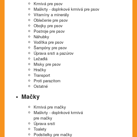
Krmivá pre psov
Maškrty - doplnkové krmivá pre psov
Vitamíny a minerály
Oblečenie pre psov
Obojky pre psov
Postroje pre psov
Náhubky
Vodítka pre psov
Šampóny pre psov
Úprava srsti a pazúrov
Ležadlá
Misky pre psov
Hračky
Transport
Proti parazitom
Ostatné
Mačky
Krmivá pre mačky
Maškrty - doplnkové krmivá
pre mačky
Úprava srsti
Toalety
Podstielky pre mačky