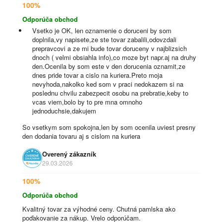
100%
Odporúča obchod
Vsetko je OK, len oznamenie o doruceni by som
doplnila,vy napisete,ze ste tovar zabalili,odovzdali
prepravcovi a ze mi bude tovar doruceny v najblizsich
dnoch ( velmi obsiahla info),co moze byt napr.aj na druhy
den.Ocenila by som este v den dorucenia oznamit,ze
dnes pride tovar a cislo na kuriera.Preto moja
nevyhoda,nakolko ked som v praci nedokazem si na
poslednu chvilu zabezpecit osobu na prebratie,keby to
vcas viem,bolo by to pre mna omnoho
jednoduchsie,dakujem
So vsetkym som spokojna,len by som ocenila uviest presny
den dodania tovaru aj s cislom na kuriera
Overený zákazník
29.03.2026
100%
Odporúča obchod
Kvalitný tovar za výhodné ceny. Chutná pamlska ako
poďakovanie za nákup. Vrelo odporúčam.