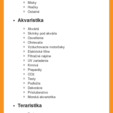
Misky
Hračky
Ostatné
Akvaristika
Akváriá
Skrinky pod akvária
Osvetlenia
Ohrievače
Vzduchovacie motorčeky
Elektrické filtre
Filtračné náplne
UV zariadenia
Krmivá
Preparáty
CO2
Testy
Podložia
Dekorácie
Príslušenstvo
Morská akvaristika
Teraristika