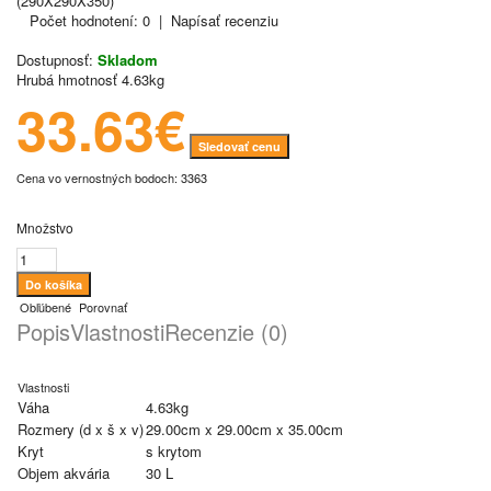
Počet hodnotení: 0
|
Napísať recenziu
Dostupnosť:
Skladom
Hrubá hmotnosť
4.63kg
33.63€
Sledovať cenu
Cena vo vernostných bodoch: 3363
Množstvo
Obľúbené
Porovnať
Popis
Vlastnosti
Recenzie (0)
Vlastnosti
Váha
4.63kg
Rozmery (d x š x v)
29.00cm x 29.00cm x 35.00cm
Kryt
s krytom
Objem akvária
30 L