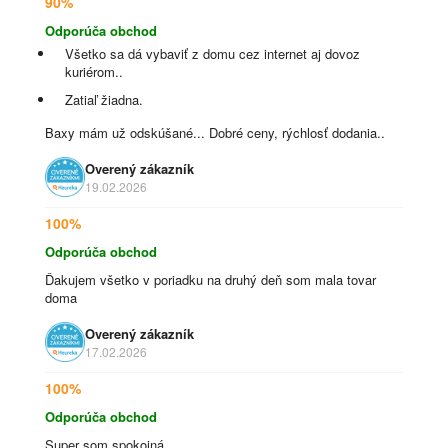
90%
Odporúča obchod
Všetko sa dá vybaviť z domu cez internet aj dovoz
kuriérom..
Zatiaľ žiadna.
Baxy mám už odskúšané... Dobré ceny, rýchlosť dodania..
Overený zákazník
19.02.2026
100%
Odporúča obchod
Ďakujem všetko v poriadku na druhý deň som mala tovar
doma
Overený zákazník
17.02.2026
100%
Odporúča obchod
Super som spokojná