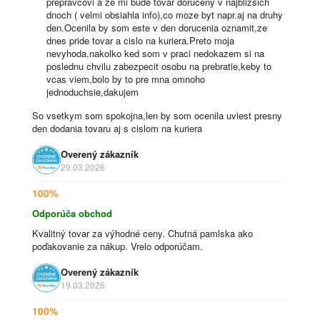
prepravcovi a ze mi bude tovar doruceny v najblizsich
dnoch ( velmi obsiahla info),co moze byt napr.aj na druhy
den.Ocenila by som este v den dorucenia oznamit,ze
dnes pride tovar a cislo na kuriera.Preto moja
nevyhoda,nakolko ked som v praci nedokazem si na
poslednu chvilu zabezpecit osobu na prebratie,keby to
vcas viem,bolo by to pre mna omnoho
jednoduchsie,dakujem
So vsetkym som spokojna,len by som ocenila uviest presny
den dodania tovaru aj s cislom na kuriera
Overený zákazník
29.03.2026
100%
Odporúča obchod
Kvalitný tovar za výhodné ceny. Chutná pamlska ako
poďakovanie za nákup. Vrelo odporúčam.
Overený zákazník
19.03.2026
100%