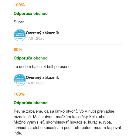
100%
Odporúča obchod
Super.
Overený zákazník
17.01.2026
60%
Odporúča obchod
zo sedem baleni 4 boli porusene.
Overený zákazník
16.01.2026
100%
Odporúča obchod
Pevné zabalené, dá sa ľahko otvoriť. Vo v nutri prehľadne
rozdelené. Mojim dvom mačkám kapsičky Felix chutia.
Možno vymyslieť, skombinovať hovädzie, kuracie, ryba,
jahňacína, alebo kačacina a pod. Toto potom musím kupovať
inde.