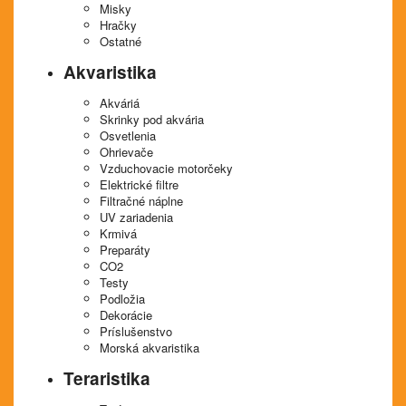
Misky
Hračky
Ostatné
Akvaristika
Akváriá
Skrinky pod akvária
Osvetlenia
Ohrievače
Vzduchovacie motorčeky
Elektrické filtre
Filtračné náplne
UV zariadenia
Krmivá
Preparáty
CO2
Testy
Podložia
Dekorácie
Príslušenstvo
Morská akvaristika
Teraristika