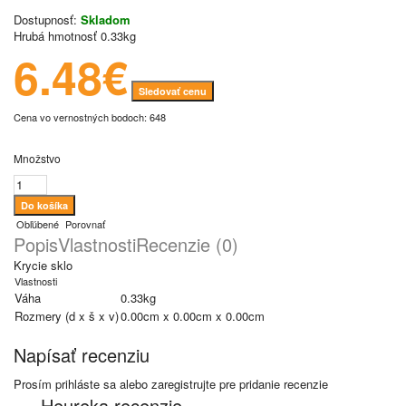
Dostupnosť:
Skladom
Hrubá hmotnosť
0.33kg
6.48€
Sledovať cenu
Cena vo vernostných bodoch: 648
Množstvo
Obľúbené
Porovnať
Popis
Vlastnosti
Recenzie (0)
Krycie sklo
Vlastnosti
Váha
0.33kg
Rozmery (d x š x v)
0.00cm x 0.00cm x 0.00cm
Napísať recenziu
Prosím
prihláste sa
alebo
zaregistrujte
pre pridanie recenzie
Heureka recenzie