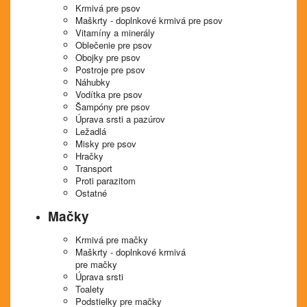
Krmivá pre psov
Maškrty - doplnkové krmivá pre psov
Vitamíny a minerály
Oblečenie pre psov
Obojky pre psov
Postroje pre psov
Náhubky
Vodítka pre psov
Šampóny pre psov
Úprava srsti a pazúrov
Ležadlá
Misky pre psov
Hračky
Transport
Proti parazitom
Ostatné
Mačky
Krmivá pre mačky
Maškrty - doplnkové krmivá
pre mačky
Úprava srsti
Toalety
Podstielky pre mačky