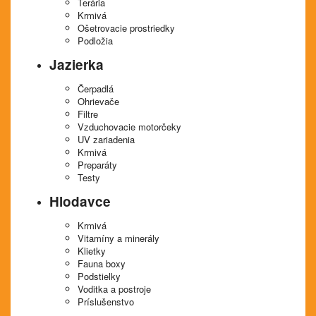
Terária
Krmivá
Ošetrovacie prostriedky
Podložia
Jazierka
Čerpadlá
Ohrievače
Filtre
Vzduchovacie motorčeky
UV zariadenia
Krmivá
Preparáty
Testy
Hlodavce
Krmivá
Vitamíny a minerály
Klietky
Fauna boxy
Podstielky
Voditka a postroje
Príslušenstvo