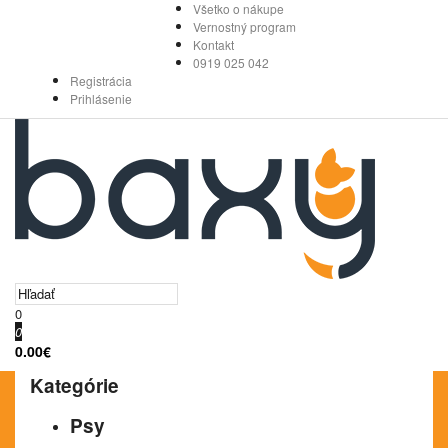
Všetko o nákupe
Vernostný program
Kontakt
0919 025 042
Registrácia
Prihlásenie
0
0
0.00€
Kategórie
Psy