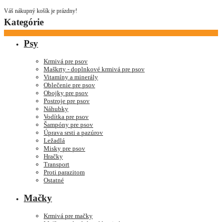
Váš nákupný košík je prázdny!
Kategórie
Psy
Krmivá pre psov
Maškrty - doplnkové krmivá pre psov
Vitamíny a minerály
Oblečenie pre psov
Obojky pre psov
Postroje pre psov
Náhubky
Vodítka pre psov
Šampóny pre psov
Úprava srsti a pazúrov
Ležadlá
Misky pre psov
Hračky
Transport
Proti parazitom
Ostatné
Mačky
Krmivá pre mačky