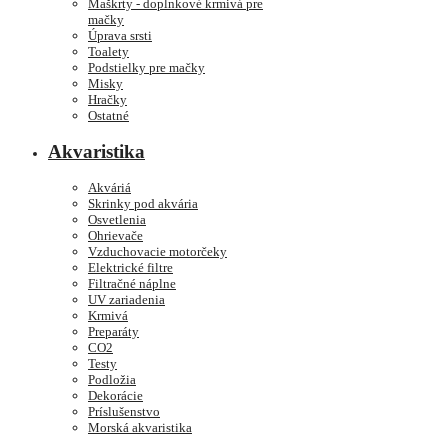
Maškrty - doplnkové krmivá pre
mačky
Úprava srsti
Toalety
Podstielky pre mačky
Misky
Hračky
Ostatné
Akvaristika
Akváriá
Skrinky pod akvária
Osvetlenia
Ohrievače
Vzduchovacie motorčeky
Elektrické filtre
Filtračné náplne
UV zariadenia
Krmivá
Preparáty
CO2
Testy
Podložia
Dekorácie
Príslušenstvo
Morská akvaristika