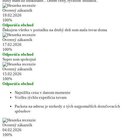
Baxy mám už odskúšané... Dobré ceny, rýchlosť dodania..
Overený zákazník
19.02.2026
100%
Odporúča obchod
Ďakujem všetko v poriadku na druhý deň som mala tovar doma
Overený zákazník
17.02.2026
100%
Odporúča obchod
Super som spokojná
Overený zákazník
15.02.2026
100%
Odporúča obchod
Najnižšia cena v danom momente
Vcelku rýchla expedícia tovaru
Packeta na adresu je niekedy z tých najpomalších doručovacích
spôsobov
Overený zákazník
04.02.2026
100%