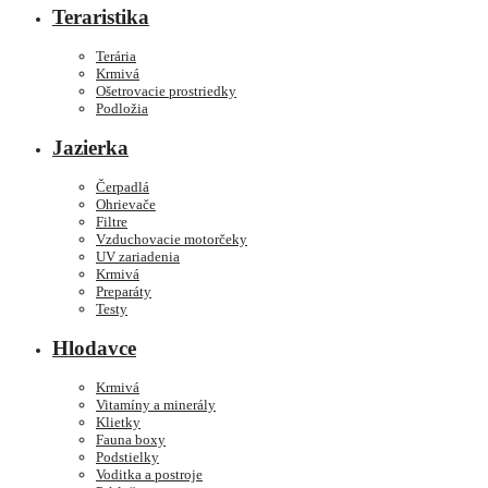
Teraristika
Terária
Krmivá
Ošetrovacie prostriedky
Podložia
Jazierka
Čerpadlá
Ohrievače
Filtre
Vzduchovacie motorčeky
UV zariadenia
Krmivá
Preparáty
Testy
Hlodavce
Krmivá
Vitamíny a minerály
Klietky
Fauna boxy
Podstielky
Voditka a postroje