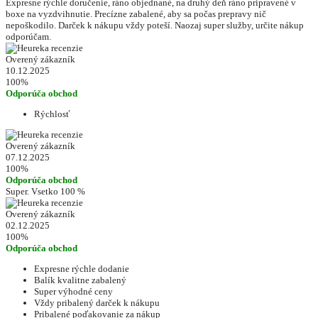
Expresne rýchle doručenie, ráno objednané, na druhý deň ráno pripravené v
boxe na vyzdvihnutie. Precízne zabalené, aby sa počas prepravy nič
nepoškodilo. Darček k nákupu vždy poteší. Naozaj super služby, určite nákup
odporúčam.
Overený zákazník
10.12.2025
100%
Odporúča obchod
Rýchlosť
Overený zákazník
07.12.2025
100%
Odporúča obchod
Super. Vsetko 100 %
Overený zákazník
02.12.2025
100%
Odporúča obchod
Expresne rýchle dodanie
Balík kvalitne zabalený
Super výhodné ceny
Vždy pribalený darček k nákupu
Pribalené poďakovanie za nákup