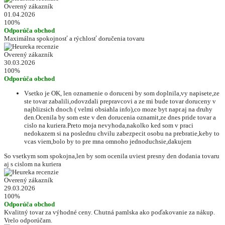
Overený zákazník
01.04.2026
100%
Odporúča obchod
Maximálna spokojnosť a rýchlosť doručenia tovaru
Overený zákazník
30.03.2026
100%
Odporúča obchod
Vsetko je OK, len oznamenie o doruceni by som doplnila,vy napisete,ze
ste tovar zabalili,odovzdali prepravcovi a ze mi bude tovar doruceny v
najblizsich dnoch ( velmi obsiahla info),co moze byt napr.aj na druhy
den.Ocenila by som este v den dorucenia oznamit,ze dnes pride tovar a
cislo na kuriera.Preto moja nevyhoda,nakolko ked som v praci
nedokazem si na poslednu chvilu zabezpecit osobu na prebratie,keby to
vcas viem,bolo by to pre mna omnoho jednoduchsie,dakujem
So vsetkym som spokojna,len by som ocenila uviest presny den dodania tovaru
aj s cislom na kuriera
Overený zákazník
29.03.2026
100%
Odporúča obchod
Kvalitný tovar za výhodné ceny. Chutná pamlska ako poďakovanie za nákup.
Vrelo odporúčam.