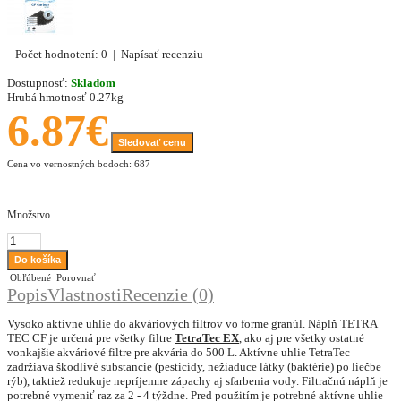
Počet hodnotení: 0
|
Napísať recenziu
Dostupnosť:
Skladom
Hrubá hmotnosť
0.27kg
6.87€
Sledovať cenu
Cena vo vernostných bodoch: 687
Množstvo
Obľúbené
Porovnať
Popis
Vlastnosti
Recenzie (0)
Vysoko aktívne uhlie do akváriových filtrov vo forme granúl. Náplň TETRA
TEC CF je určená pre všetky filtre
TetraTec EX
, ako aj pre všetky ostatné
vonkajšie akváriové filtre pre akvária do 500 L. Aktívne uhlie TetraTec
zadržiava škodlivé substancie (pesticídy, nežiaduce látky (baktérie) po liečbe
rýb), taktiež redukuje nepríjemne zápachy aj sfarbenia vody. Filtračnú náplň je
potrebné vymeniť raz za 2 - 4 týždne. Pred použitím je potrebné aktívne uhlie