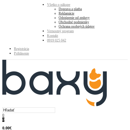
Všetko o nákupe
Doprava a platba
Reklamácie
Odstúpenie od zmluvy
Obchodné podmienky
Ochrana osobných údajov
Vernostný program
Kontakt
0919 025 042
Registrácia
Prihlásenie
0
0
0.00€