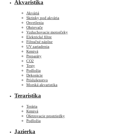
Akvaristika
Akváriá
Skrinky pod akvária
Osvetlenia
Ohrievače
Vzduchovacie motorčeky
Elektrické filtre
Filtračné náplne
UV zariadenia
Krmivá
Preparáty
CO2
Testy
Podložia
Dekorácie
Príslušenstvo
Morská akvaristika
Teraristika
Terária
Krmivá
Ošetrovacie prostriedky
Podložia
Jazierka