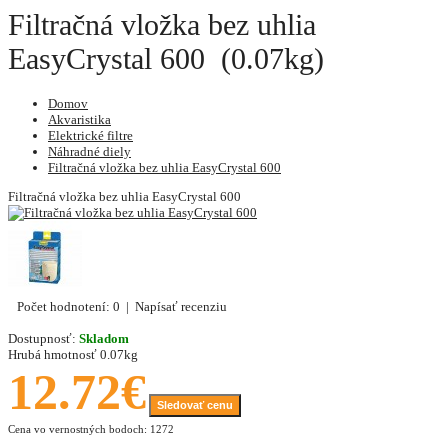
Filtračná vložka bez uhlia
EasyCrystal 600 (0.07kg)
Domov
Akvaristika
Elektrické filtre
Náhradné diely
Filtračná vložka bez uhlia EasyCrystal 600
Filtračná vložka bez uhlia EasyCrystal 600
Počet hodnotení: 0
|
Napísať recenziu
Dostupnosť:
Skladom
Hrubá hmotnosť
0.07kg
12.72€
Sledovať cenu
Cena vo vernostných bodoch: 1272