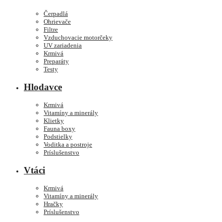
Čerpadlá
Ohrievače
Filtre
Vzduchovacie motorčeky
UV zariadenia
Krmivá
Preparáty
Testy
Hlodavce
Krmivá
Vitamíny a minerály
Klietky
Fauna boxy
Podstielky
Voditka a postroje
Príslušenstvo
Vtáci
Krmivá
Vitamíny a minerály
Hračky
Príslušenstvo