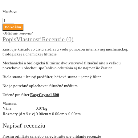
Množstvo
Obľúbené
Porovnať
Popis
Vlastnosti
Recenzie (0)
Zaisťuje krištáľovo čistú a zdravú vodu pomocou intenzívnej mechanickej,
biologickej a chemickej filtrácie
Mechanická a biologická filtrácia: dvojvrstvové filtračné nite s veľkou
povrchovou plochou spoľahlivo odstránia aj tie najmenšie častice
Biela strana = hrubý predfilter; béžová strana = jemný filter
Nie je potrebné oplachovať filtračné médium.
Určené pre filter
EasyCrystal 600
.
Vlastnosti
Váha
0.07kg
Rozmery (d x š x v)
0.00cm x 0.00cm x 0.00cm
Napísať recenziu
Prosím
prihláste sa
alebo
zaregistrujte
pre pridanie recenzie