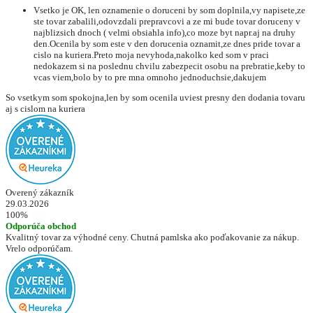
Vsetko je OK, len oznamenie o doruceni by som doplnila,vy napisete,ze
ste tovar zabalili,odovzdali prepravcovi a ze mi bude tovar doruceny v
najblizsich dnoch ( velmi obsiahla info),co moze byt napr.aj na druhy
den.Ocenila by som este v den dorucenia oznamit,ze dnes pride tovar a
cislo na kuriera.Preto moja nevyhoda,nakolko ked som v praci
nedokazem si na poslednu chvilu zabezpecit osobu na prebratie,keby to
vcas viem,bolo by to pre mna omnoho jednoduchsie,dakujem
So vsetkym som spokojna,len by som ocenila uviest presny den dodania tovaru
aj s cislom na kuriera
Overený zákazník
29.03.2026
100%
Odporúča obchod
Kvalitný tovar za výhodné ceny. Chutná pamlska ako poďakovanie za nákup.
Vrelo odporúčam.