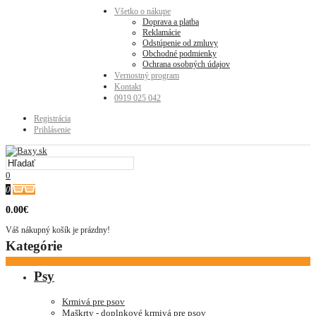
Všetko o nákupe
Doprava a platba
Reklamácie
Odstúpenie od zmluvy
Obchodné podmienky
Ochrana osobných údajov
Vernostný program
Kontakt
0919 025 042
Registrácia
Prihlásenie
0
0
0.00€
Váš nákupný košík je prázdny!
Kategórie
Psy
Krmivá pre psov
Maškrty - doplnkové krmivá pre psov