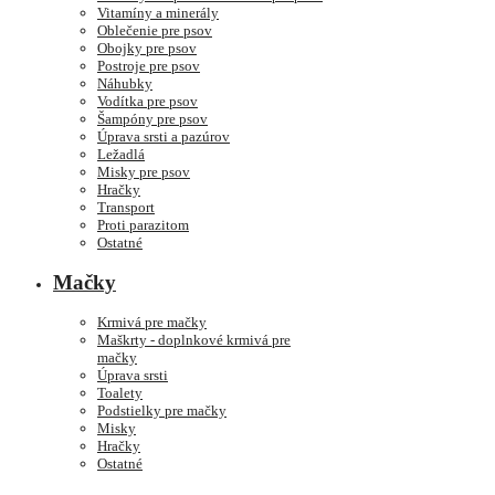
Vitamíny a minerály
Oblečenie pre psov
Obojky pre psov
Postroje pre psov
Náhubky
Vodítka pre psov
Šampóny pre psov
Úprava srsti a pazúrov
Ležadlá
Misky pre psov
Hračky
Transport
Proti parazitom
Ostatné
Mačky
Krmivá pre mačky
Maškrty - doplnkové krmivá pre
mačky
Úprava srsti
Toalety
Podstielky pre mačky
Misky
Hračky
Ostatné