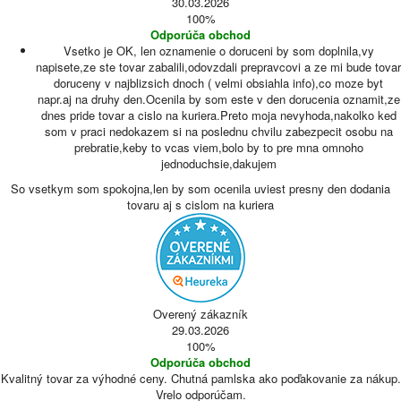
30.03.2026
100%
Odporúča obchod
Vsetko je OK, len oznamenie o doruceni by som doplnila,vy
napisete,ze ste tovar zabalili,odovzdali prepravcovi a ze mi bude tovar
doruceny v najblizsich dnoch ( velmi obsiahla info),co moze byt
napr.aj na druhy den.Ocenila by som este v den dorucenia oznamit,ze
dnes pride tovar a cislo na kuriera.Preto moja nevyhoda,nakolko ked
som v praci nedokazem si na poslednu chvilu zabezpecit osobu na
prebratie,keby to vcas viem,bolo by to pre mna omnoho
jednoduchsie,dakujem
So vsetkym som spokojna,len by som ocenila uviest presny den dodania
tovaru aj s cislom na kuriera
Overený zákazník
29.03.2026
100%
Odporúča obchod
Kvalitný tovar za výhodné ceny. Chutná pamlska ako poďakovanie za nákup.
Vrelo odporúčam.