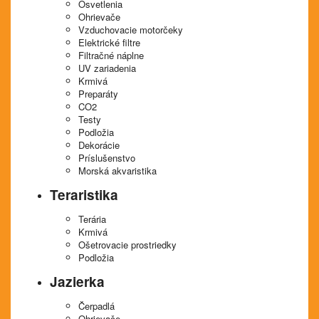
Osvetlenia
Ohrievače
Vzduchovacie motorčeky
Elektrické filtre
Filtračné náplne
UV zariadenia
Krmivá
Preparáty
CO2
Testy
Podložia
Dekorácie
Príslušenstvo
Morská akvaristika
Teraristika
Terária
Krmivá
Ošetrovacie prostriedky
Podložia
Jazierka
Čerpadlá
Ohrievače