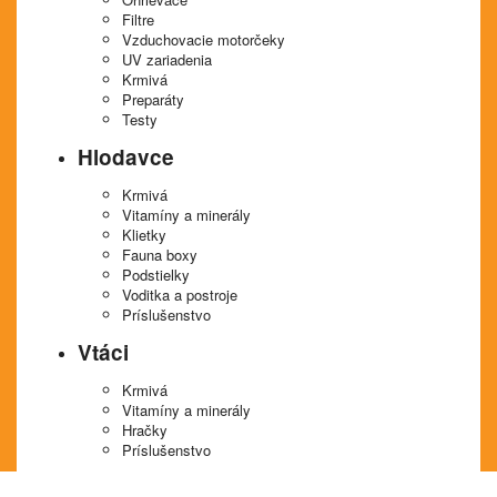
Filtre
Vzduchovacie motorčeky
UV zariadenia
Krmivá
Preparáty
Testy
Hlodavce
Krmivá
Vitamíny a minerály
Klietky
Fauna boxy
Podstielky
Voditka a postroje
Príslušenstvo
Vtáci
Krmivá
Vitamíny a minerály
Hračky
Príslušenstvo