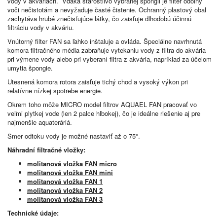
vody v akváriách. Vďaka starostlivo vybranej špongii je filter odolný
voči nečistotám a nevyžaduje časté čistenie. Ochranný plastový obal
zachytáva hrubé znečisťujúce látky, čo zaisťuje dlhodobú účinnú
filtráciu vody v akváriu.
Vnútorný filter FAN sa ľahko inštaluje a ovláda. Špeciálne navrhnutá
komora filtračného média zabraňuje vytekaniu vody z filtra do akvária
pri výmene vody alebo pri vyberaní filtra z akvária, napríklad za účelom
umytia špongie.
Utesnená komora rotora zaisťuje tichý chod a vysoký výkon pri
relatívne nízkej spotrebe energie.
Okrem toho môže MICRO model filtrov AQUAEL FAN pracovať vo
veľmi plytkej vode (len 2 palce hlbokej), čo je ideálne riešenie aj pre
najmenšie aquateráriá.
Smer odtoku vody je možné nastaviť až o 75°.
Náhradní filtračné vložky:
molitanová vložka FAN micro
molitanová vložka FAN mini
molitanová vložka FAN 1
molitanová vložka FAN 2
molitanová vložka FAN 3
Technické údaje: