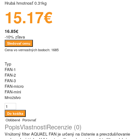
Hrubá hmotnosť
0.31kg
15.17€
16.85€
-10% zľava
Sledovať cenu
Cena vo vernostných bodoch: 1685
Typ
FAN-1
FAN-2
FAN-3
FAN-micro
FAN-mini
Množstvo
Obľúbené
Porovnať
Popis
Vlastnosti
Recenzie (0)
Vnútorný filter AQUAEL FAN je určený na čistenie a prevzdušňovanie