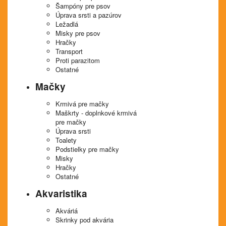
Šampóny pre psov
Úprava srsti a pazúrov
Ležadlá
Misky pre psov
Hračky
Transport
Proti parazitom
Ostatné
Mačky
Krmivá pre mačky
Maškrty - doplnkové krmivá
pre mačky
Úprava srsti
Toalety
Podstielky pre mačky
Misky
Hračky
Ostatné
Akvaristika
Akváriá
Skrinky pod akvária