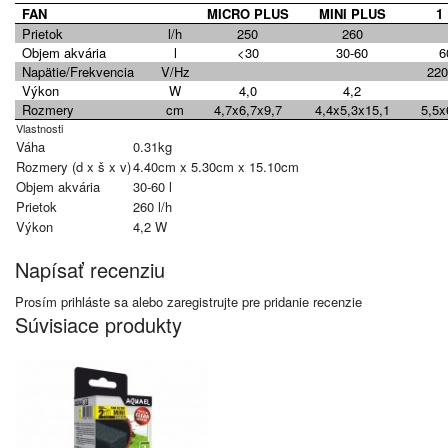
FAN
MICRO PLUS
MINI PLUS
1
Prietok
l/h
250
260
Objem akvária
l
<30
30-60
6
Napätie/Frekvencia
V/Hz
220
Výkon
W
4,0
4,2
Rozmery
cm
4,7x6,7x9,7
4,4x5,3x15,1
5,5x
Vlastnosti
Váha
0.31kg
Rozmery (d x š x v)
4.40cm x 5.30cm x 15.10cm
Objem akvária
30-60 l
Prietok
260 l/h
Výkon
4,2 W
Napísať recenziu
Prosím
prihláste sa
alebo
zaregistrujte
pre pridanie recenzie
Súvisiace produkty