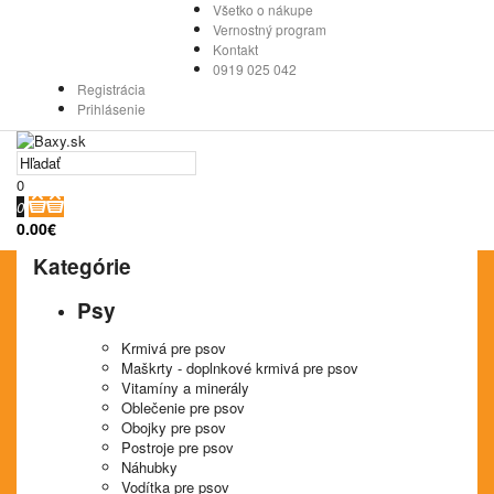
Všetko o nákupe
Vernostný program
Kontakt
0919 025 042
Registrácia
Prihlásenie
0
0
0.00€
Kategórie
Psy
Krmivá pre psov
Maškrty - doplnkové krmivá pre psov
Vitamíny a minerály
Oblečenie pre psov
Obojky pre psov
Postroje pre psov
Náhubky
Vodítka pre psov