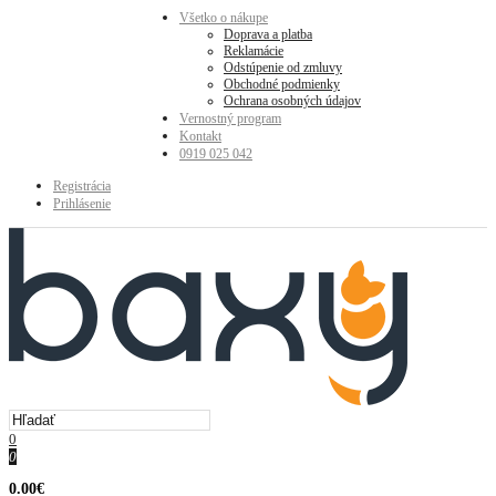
Všetko o nákupe
Doprava a platba
Reklamácie
Odstúpenie od zmluvy
Obchodné podmienky
Ochrana osobných údajov
Vernostný program
Kontakt
0919 025 042
Registrácia
Prihlásenie
0
0
0.00€