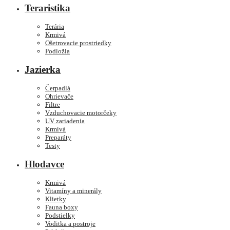
Teraristika
Terária
Krmivá
Ošetrovacie prostriedky
Podložia
Jazierka
Čerpadlá
Ohrievače
Filtre
Vzduchovacie motorčeky
UV zariadenia
Krmivá
Preparáty
Testy
Hlodavce
Krmivá
Vitamíny a minerály
Klietky
Fauna boxy
Podstielky
Voditka a postroje