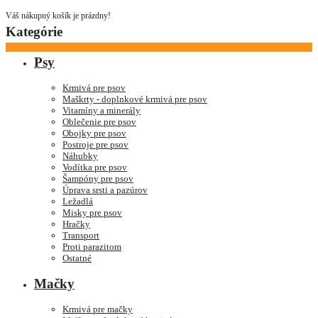
Váš nákupný košík je prázdny!
Kategórie
Psy
Krmivá pre psov
Maškrty - doplnkové krmivá pre psov
Vitamíny a minerály
Oblečenie pre psov
Obojky pre psov
Postroje pre psov
Náhubky
Vodítka pre psov
Šampóny pre psov
Úprava srsti a pazúrov
Ležadlá
Misky pre psov
Hračky
Transport
Proti parazitom
Ostatné
Mačky
Krmivá pre mačky