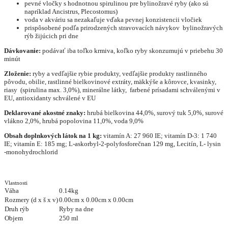
pevné vločky s hodnotnou spirulinou pre bylinožravé ryby (ako sú
napríklad Ancistrus, Plecostomus)
voda v akváriu sa nezakaľuje vďaka pevnej konzistencii vločiek
prispôsobené podľa prirodzených stravovacích návykov bylinožravých
rýb žijúcich pri dne
Dávkovanie:
podávať iba toľko krmiva, koľko ryby skonzumujú v priebehu 30
minút
Zloženie:
ryby a vedľajšie rybie produkty, vedľajšie produkty rastlinného
pôvodu, obilie, rastlinné bielkovinové extráty, mäkkýše a kôrovce, kvasinky,
riasy (spirulina max. 3,0%), minerálne látky, farbené prísadami schválenými v
EU, antioxidanty schválené v EU
Deklarované akostné znaky:
hrubá bielkovina 44,0%, surový tuk 5,0%, surové
vlákno 2,0%, hrubá popolovina 11,0%, voda 9,0%
Obsah doplnkových látok na 1 kg:
vitamín A: 27 960 IE; vitamín D-3: 1 740
IE; vitamín E: 185 mg; L-askorbyl-2-polyfosforečnan 129 mg, Lecitín, L- lysin
-monohydrochlorid
Vlastnosti
Váha
0.14kg
Rozmery (d x š x v)
0.00cm x 0.00cm x 0.00cm
Druh rýb
Ryby na dne
Objem
250 ml