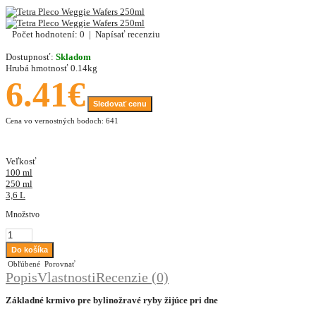
Počet hodnotení: 0
|
Napísať recenziu
Dostupnosť:
Skladom
Hrubá hmotnosť
0.14kg
6.41€
Sledovať cenu
Cena vo vernostných bodoch: 641
Veľkosť
100 ml
250 ml
3,6 L
Množstvo
Obľúbené
Porovnať
Popis
Vlastnosti
Recenzie (0)
Základné krmivo pre bylinožravé ryby žijúce pri dne