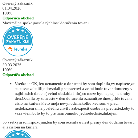
Overený zákazník
01.04.2026
100%
Odporúča obchod
Maximálna spokojnosť a rýchlosť doručenia tovaru
Overený zákazník
30.03.2026
100%
Odporúča obchod
Vsetko je OK, len oznamenie o doruceni by som doplnila,vy napisete,ze
ste tovar zabalili,odovzdali prepravcovi a ze mi bude tovar doruceny v
najblizsich dnoch ( velmi obsiahla info),co moze byt napr.aj na druhy
den.Ocenila by som este v den dorucenia oznamit,ze dnes pride tovar a
cislo na kuriera.Preto moja nevyhoda,nakolko ked som v praci
nedokazem si na poslednu chvilu zabezpecit osobu na prebratie,keby to
vcas viem,bolo by to pre mna omnoho jednoduchsie,dakujem
So vsetkym som spokojna,len by som ocenila uviest presny den dodania tovaru
aj s cislom na kuriera