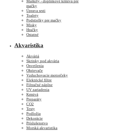
Maškrty - doplnkové krmivá pre
mačky
Úprava srsti
Toalety
Podstielky pre mačky
Misky
Hračky
Ostatné
Akvaristika
Akváriá
Skrinky pod akvária
Osvetlenia
Ohrievače
Vzduchovacie motorčeky
Elektrické filtre
Filtračné náplne
UV zariadenia
Krmivá
Preparáty
CO2
Testy
Podložia
Dekorácie
Príslušenstvo
Morská akvaristika