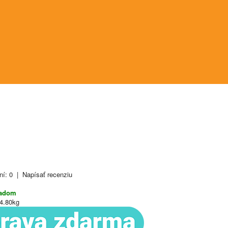
ní: 0
|
Napísať recenziu
ladom
4.80kg