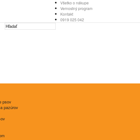
Všetko o nákupe
Vernostný program
Kontakt
0919 025 042
e psov
 a pazúrov
sov
tom