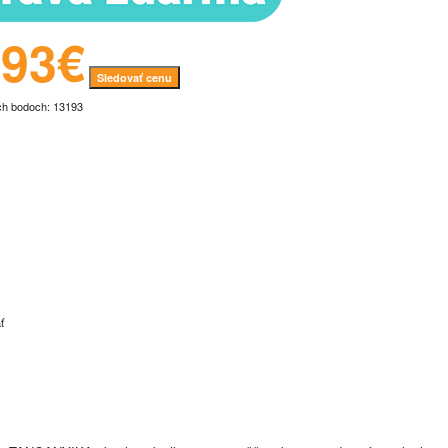
.93€
Sledovať cenu
ch bodoch: 13193
ť