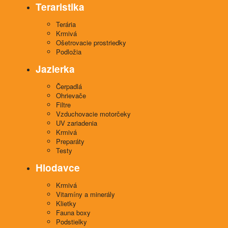
Teraristika
Terária
Krmivá
Ošetrovacie prostriedky
Podložia
Jazierka
Čerpadlá
Ohrievače
Filtre
Vzduchovacie motorčeky
UV zariadenia
Krmivá
Preparáty
Testy
Hlodavce
Krmivá
Vitamíny a minerály
Klietky
Fauna boxy
Podstielky