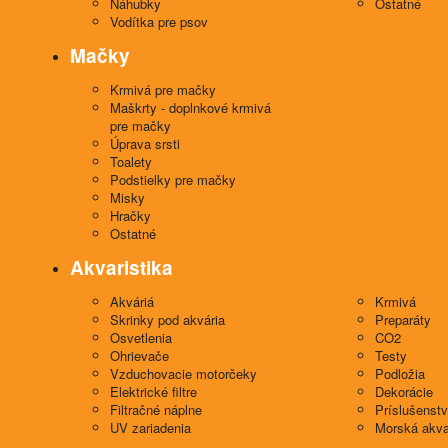
Náhubky
Ostatné
Vodítka pre psov
Mačky
Krmivá pre mačky
Maškrty - doplnkové krmivá
pre mačky
Úprava srsti
Toalety
Podstielky pre mačky
Misky
Hračky
Ostatné
Akvaristika
Akváriá
Krmivá
Skrinky pod akvária
Preparáty
Osvetlenia
CO2
Ohrievače
Testy
Vzduchovacie motorčeky
Podložia
Elektrické filtre
Dekorácie
Filtračné náplne
Príslušenst
UV zariadenia
Morská akva