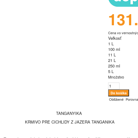
131
Cena vo vernostný
Veľkosť
1 L
100 ml
11 L
21 L
250 ml
5 L
Množstvo
Obľúbené
Porovna
TANGANYIKA
KRMIVO PRE CICHLIDY Z JAZERA TANGANIKA