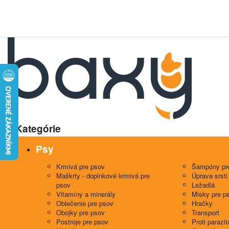
Kategórie
Psy
Krmivá pre psov
Šampóny pr
Maškrty - doplnkové krmivá pre
Úprava srsti
psov
Ležadlá
Vitamíny a minerály
Misky pre p
Oblečenie pre psov
Hračky
Obojky pre psov
Transport
Postroje pre psov
Proti parazi