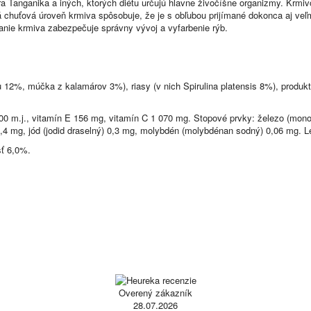
a Tanganika a iných, ktorých diétu určujú hlavne živočíšne organizmy. Krmi
chuťová úroveň krmiva spôsobuje, že je s obľubou prijímané dokonca aj veľ
vanie krmiva zabezpečuje správny vývoj a vyfarbenie rýb.
12%, múčka z kalamárov 3%), riasy (v nich Spirulina platensis 8%), produkty 
00 m.j., vitamín E 156 mg, vitamín C 1 070 mg. Stopové prvky: železo (monoh
 mg, jód (jodid draselný) 0,3 mg, molybdén (molybdénan sodný) 0,06 mg. Le
sť 6,0%.
Overený zákazník
28.07.2026