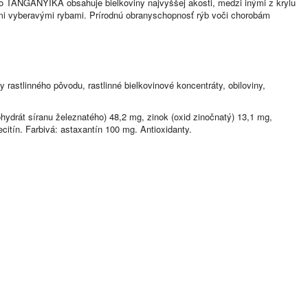
vo TANGANYIKA obsahuje bielkoviny najvyššej akosti, medzi inými z krylu
mi vyberavými rybami. Prírodnú obranyschopnosť rýb voči chorobám
rastlinného pôvodu, rastlinné bielkovinové koncentráty, obiloviny,
ydrát síranu železnatého) 48,2 mg, zinok (oxid zinočnatý) 13,1 mg,
citín. Farbivá: astaxantín
100
mg. Antioxidanty.