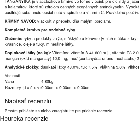
TANGANYIKA je viaczložkové krmivo vo forme vločiek pre cichlidy z jazer
a kalamárov, ktoré sú zdrojom cenných exogénnych aminokyselín. Vysoká 
posiľňujú substancie obsiahnuté v spiruline a vitamín C. Pravidelné použí
KŔMNY NÁVOD:
viackrát v priebehu dňa malými porciami.
Kompletné krmivo pre ozdobné ryby.
Zloženie:
ryby a produkty z rýb, mäkkýše a kôrovce (v nich múčka z krylu 
kvasnice, oleje a tuky, minerálne látky.
Doplnkové látky (na kg):
Vitamíny: vitamín A 41 600 m.j., vitamín D3 2 0
mangán (oxid manganatý) 10,0 mg, meď (pentahydrát síranu meďnatého) 2,4
Analytické zložky:
dusíkaté látky 48,0%,
tuk
7,5%, vláknina 3,0%, vlhko
Vlastnosti
Váha
4.80kg
Rozmery (d x š x v)
0.00cm x 0.00cm x 0.00cm
Napísať recenziu
Prosím
prihláste sa
alebo
zaregistrujte
pre pridanie recenzie
Heureka recenzie