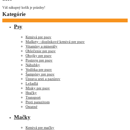
Váš nákupný košík je prázdny!
Kategórie
Psy
Krmivá pre psov
Maškrty - doplnkové krmivá pre psov
Vitamíny a minerály
Oblečenie pre psov
Obojky pre psov
Postroje pre psov
Náhubky
Vodítka pre psov
Šampóny pre psov
Úprava srsti a pazúrov
Ležadlá
Misky pre psov
Hračky
Transport
Proti parazitom
Ostatné
Mačky
Krmivá pre mačky