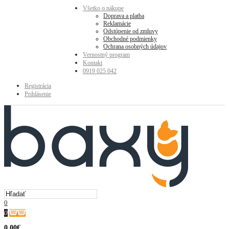
Všetko o nákupe
Doprava a platba
Reklamácie
Odstúpenie od zmluvy
Obchodné podmienky
Ochrana osobných údajov
Vernostný program
Kontakt
0919 025 042
Registrácia
Prihlásenie
0
0
0.00€