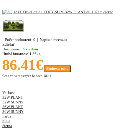
Počet hodnotení: 0
|
Napísať recenziu
Zdieľať
Dostupnosť:
Skladom
Hrubá hmotnosť
1.36kg
86.41€
Sledovať cenu
Cena vo vernostných bodoch: 8641
Veľkosť
32W PLANT
32W SUNNY
36W PLANT
36W SUNNY
Farba
biela
čierna