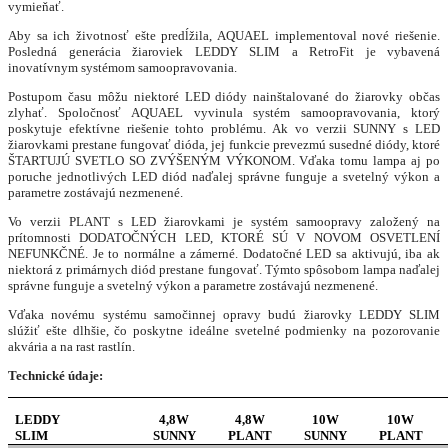
vymieňať.
Aby sa ich životnosť ešte predĺžila, AQUAEL implementoval nové riešenie.
Posledná generácia žiaroviek LEDDY SLIM a RetroFit je vybavená
inovatívnym systémom samoopravovania.
Postupom času môžu niektoré LED diódy nainštalované do žiarovky občas
zlyhať. Spoločnosť AQUAEL vyvinula systém samoopravovania, ktorý
poskytuje efektívne riešenie tohto problému. Ak vo verzii SUNNY s LED
žiarovkami prestane fungovať dióda, jej funkcie prevezmú susedné diódy, ktoré
ŠTARTUJÚ SVETLO SO ZVÝŠENÝM VÝKONOM. Vďaka tomu lampa aj po
poruche jednotlivých LED diód naďalej správne funguje a svetelný výkon a
parametre zostávajú nezmenené.
Vo verzii PLANT s LED žiarovkami je systém samoopravy založený na
prítomnosti DODATOČNÝCH LED, KTORÉ SÚ V NOVOM OSVETLENÍ
NEFUNKČNÉ. Je to normálne a zámerné. Dodatočné LED sa aktivujú, iba ak
niektorá z primárnych diód prestane fungovať. Týmto spôsobom lampa naďalej
správne funguje a svetelný výkon a parametre zostávajú nezmenené.
Vďaka novému systému samočinnej opravy budú žiarovky LEDDY SLIM
slúžiť ešte dlhšie, čo poskytne ideálne svetelné podmienky na pozorovanie
akvária a na rast rastlín.
Technické údaje:
LEDDY
4,8W
4,8W
10W
10W
SLIM
SUNNY
PLANT
SUNNY
PLANT