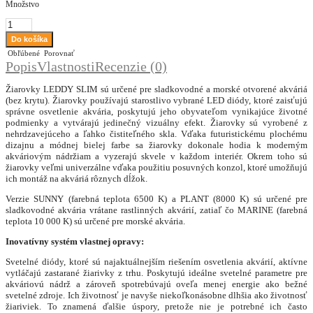
Množstvo
Obľúbené
Porovnať
Popis
Vlastnosti
Recenzie (0)
Žiarovky LEDDY SLIM sú určené pre sladkovodné a morské otvorené akváriá
(bez krytu). Žiarovky používajú starostlivo vybrané LED diódy, ktoré zaisťujú
správne osvetlenie akvária, poskytujú jeho obyvateľom vynikajúce životné
podmienky a vytvárajú jedinečný vizuálny efekt. Žiarovky sú vyrobené z
nehrdzavejúceho a ľahko čistiteľného skla. Vďaka futuristickému plochému
dizajnu a módnej bielej farbe sa žiarovky dokonale hodia k moderným
akváriovým nádržiam a vyzerajú skvele v každom interiér. Okrem toho sú
žiarovky veľmi univerzálne vďaka použitiu posuvných konzol, ktoré umožňujú
ich montáž na akváriá rôznych dĺžok.
Verzie SUNNY (farebná teplota 6500 K) a PLANT (8000 K) sú určené pre
sladkovodné akvária vrátane rastlinných akvárií, zatiaľ čo MARINE (farebná
teplota 10 000 K) sú určené pre morské akvária.
Inovatívny systém vlastnej opravy:
Svetelné diódy, ktoré sú najaktuálnejším riešením osvetlenia akvárií, aktívne
vytláčajú zastarané žiarivky z trhu. Poskytujú ideálne svetelné parametre pre
akváriovú nádrž a zároveň spotrebúvajú oveľa menej energie ako bežné
svetelné zdroje. Ich životnosť je navyše niekoľkonásobne dlhšia ako životnosť
žiariviek. To znamená ďalšie úspory, pretože nie je potrebné ich často