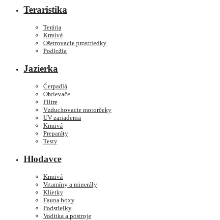
Teraristika
Terária
Krmivá
Ošetrovacie prostriedky
Podložia
Jazierka
Čerpadlá
Ohrievače
Filtre
Vzduchovacie motorčeky
UV zariadenia
Krmivá
Preparáty
Testy
Hlodavce
Krmivá
Vitamíny a minerály
Klietky
Fauna boxy
Podstielky
Voditka a postroje