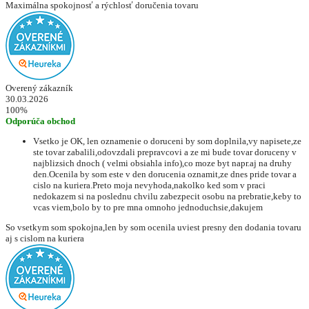
Maximálna spokojnosť a rýchlosť doručenia tovaru
Overený zákazník
30.03.2026
100%
Odporúča obchod
Vsetko je OK, len oznamenie o doruceni by som doplnila,vy napisete,ze
ste tovar zabalili,odovzdali prepravcovi a ze mi bude tovar doruceny v
najblizsich dnoch ( velmi obsiahla info),co moze byt napr.aj na druhy
den.Ocenila by som este v den dorucenia oznamit,ze dnes pride tovar a
cislo na kuriera.Preto moja nevyhoda,nakolko ked som v praci
nedokazem si na poslednu chvilu zabezpecit osobu na prebratie,keby to
vcas viem,bolo by to pre mna omnoho jednoduchsie,dakujem
So vsetkym som spokojna,len by som ocenila uviest presny den dodania tovaru
aj s cislom na kuriera