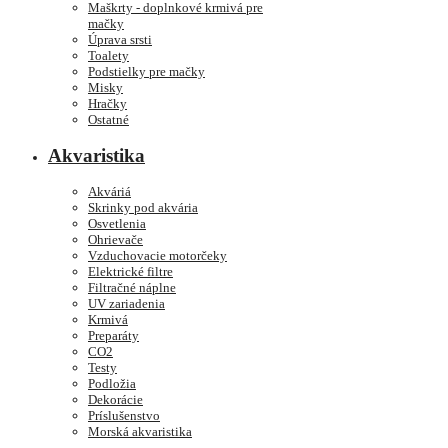
Maškrty - doplnkové krmivá pre
mačky
Úprava srsti
Toalety
Podstielky pre mačky
Misky
Hračky
Ostatné
Akvaristika
Akváriá
Skrinky pod akvária
Osvetlenia
Ohrievače
Vzduchovacie motorčeky
Elektrické filtre
Filtračné náplne
UV zariadenia
Krmivá
Preparáty
CO2
Testy
Podložia
Dekorácie
Príslušenstvo
Morská akvaristika