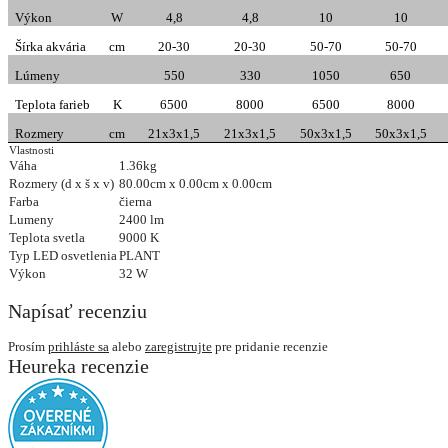
Výkon
W
4,8
4,8
10
10
Šírka akvária
cm
20-30
20-30
50-70
50-70
Lúmeny
550
330
1050
650
Teplota farieb
K
6500
8000
6500
8000
Rozmery
cm
21x3x1,5
21x3x1,5
50x3x1,5
50x3x1,5
Vlastnosti
Váha
1.36kg
Rozmery (d x š x v)
80.00cm x 0.00cm x 0.00cm
Farba
čierna
Lumeny
2400 lm
Teplota svetla
9000 K
Typ LED osvetlenia
PLANT
Výkon
32 W
Napísať recenziu
Prosím
prihláste sa
alebo
zaregistrujte
pre pridanie recenzie
Heureka recenzie