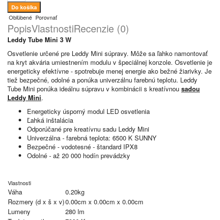
Obľúbené
Porovnať
Popis
Vlastnosti
Recenzie (0)
Leddy Tube Mini 3 W
Osvetlenie určené pre Leddy Mini súpravy. Môže sa ľahko namontovať
na kryt akvária umiestnením modulu v špeciálnej konzole. Osvetlenie je
energeticky efektívne - spotrebuje menej energie ako bežné žiarivky. Je
tiež bezpečné, odolné a ponúka univerzálnu farebnú teplotu. Leddy
Tube Mini ponúka ideálnu súpravu v kombinácii s kreatívnou
sadou
Leddy Mini
.
Energeticky úsporný modul LED osvetlenia
Ľahká inštalácia
Odporúčané pre kreatívnu sadu Leddy Mini
Univerzálna - farebná teplota: 6500 K SUNNY
Bezpečné - vodotesné - štandard IPX8
Odolné - až 20 000 hodín prevádzky
Vlastnosti
Váha
0.20kg
Rozmery (d x š x v)
0.00cm x 0.00cm x 0.00cm
Lumeny
280 lm