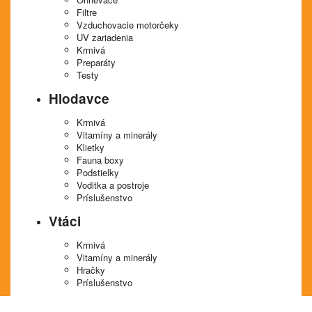
Filtre
Vzduchovacie motorčeky
UV zariadenia
Krmivá
Preparáty
Testy
Hlodavce
Krmivá
Vitamíny a minerály
Klietky
Fauna boxy
Podstielky
Voditka a postroje
Príslušenstvo
Vtáci
Krmivá
Vitamíny a minerály
Hračky
Príslušenstvo