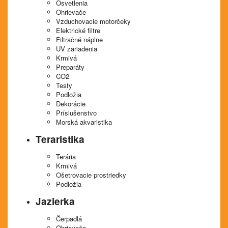
Osvetlenia
Ohrievače
Vzduchovacie motorčeky
Elektrické filtre
Filtračné náplne
UV zariadenia
Krmivá
Preparáty
CO2
Testy
Podložia
Dekorácie
Príslušenstvo
Morská akvaristika
Teraristika
Terária
Krmivá
Ošetrovacie prostriedky
Podložia
Jazierka
Čerpadlá
Ohrievače