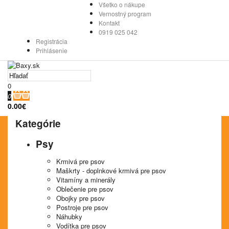
Všetko o nákupe
Vernostný program
Kontakt
0919 025 042
Registrácia
Prihlásenie
0
0
0.00€
Kategórie
Psy
Krmivá pre psov
Maškrty - doplnkové krmivá pre psov
Vitamíny a minerály
Oblečenie pre psov
Obojky pre psov
Postroje pre psov
Náhubky
Vodítka pre psov