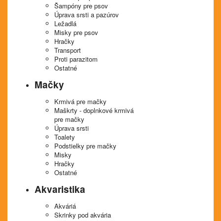
Šampóny pre psov
Úprava srsti a pazúrov
Ležadlá
Misky pre psov
Hračky
Transport
Proti parazitom
Ostatné
Mačky
Krmivá pre mačky
Maškrty - doplnkové krmivá
pre mačky
Úprava srsti
Toalety
Podstielky pre mačky
Misky
Hračky
Ostatné
Akvaristika
Akváriá
Skrinky pod akvária