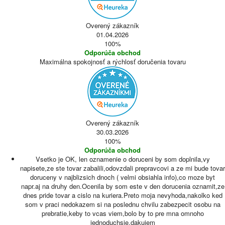
Overený zákazník
01.04.2026
100%
Odporúča obchod
Maximálna spokojnosť a rýchlosť doručenia tovaru
Overený zákazník
30.03.2026
100%
Odporúča obchod
Vsetko je OK, len oznamenie o doruceni by som doplnila,vy
napisete,ze ste tovar zabalili,odovzdali prepravcovi a ze mi bude tovar
doruceny v najblizsich dnoch ( velmi obsiahla info),co moze byt
napr.aj na druhy den.Ocenila by som este v den dorucenia oznamit,ze
dnes pride tovar a cislo na kuriera.Preto moja nevyhoda,nakolko ked
som v praci nedokazem si na poslednu chvilu zabezpecit osobu na
prebratie,keby to vcas viem,bolo by to pre mna omnoho
jednoduchsie,dakujem