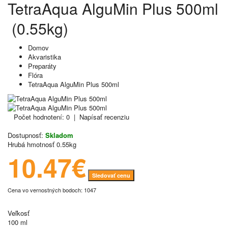
TetraAqua AlguMin Plus 500ml
(0.55kg)
Domov
Akvaristika
Preparáty
Flóra
TetraAqua AlguMin Plus 500ml
Počet hodnotení: 0
|
Napísať recenziu
Dostupnosť:
Skladom
Hrubá hmotnosť
0.55kg
10.47€
Sledovať cenu
Cena vo vernostných bodoch: 1047
Veľkosť
100 ml