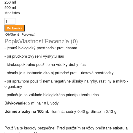
250 ml
500 ml
Množstvo
Obľúbené
Porovnať
Popis
Vlastnosti
Recenzie (0)
- jemný biologický prostriedok proti riasam
- pri prudkom zvýšení výskytu rias
- širokospektrálne použitie na všetky druhy rias
- obsahuje substancie ako aj prírodné proti - riasové prostriedky
- pri správnom použití nemá negatívne účinky na ryby, rastliny a mikro -
organizmy
- potlačuje na základe biologického princípu tvorbu rias
Dávkovanie:
5 ml na 10 L vody
Účinné zložky na 100ml:
Huminát sodný 0,40 g, Simazin 0,13 g.
Používajte biocídy bezpečne! Pred použitím si vždy prečítajte etiketu a