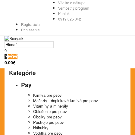
Všetko o nákupe
Vernostný program
Kontakt
0919 025 042
Registrácia
Prihlásenie
0
0
0.00€
Kategórie
Psy
Krmivá pre psov
Maškrty - doplnkové krmivá pre psov
Vitamíny a minerály
Oblečenie pre psov
Obojky pre psov
Postroje pre psov
Náhubky
Vodítka pre psov