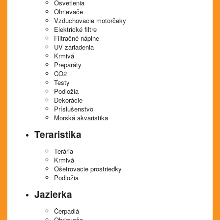
Osvetlenia
Ohrievače
Vzduchovacie motorčeky
Elektrické filtre
Filtračné náplne
UV zariadenia
Krmivá
Preparáty
CO2
Testy
Podložia
Dekorácie
Príslušenstvo
Morská akvaristika
Teraristika
Terária
Krmivá
Ošetrovacie prostriedky
Podložia
Jazierka
Čerpadlá
Ohrievače