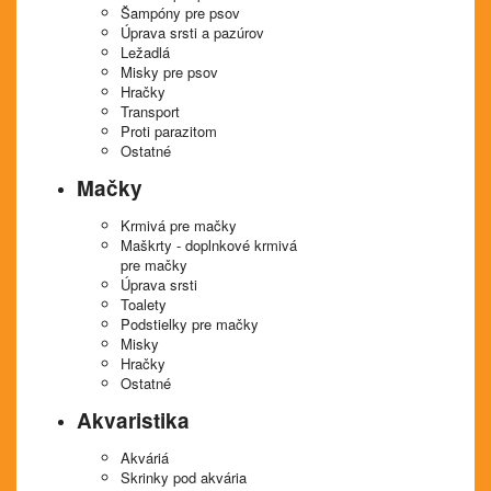
Šampóny pre psov
Úprava srsti a pazúrov
Ležadlá
Misky pre psov
Hračky
Transport
Proti parazitom
Ostatné
Mačky
Krmivá pre mačky
Maškrty - doplnkové krmivá
pre mačky
Úprava srsti
Toalety
Podstielky pre mačky
Misky
Hračky
Ostatné
Akvaristika
Akváriá
Skrinky pod akvária