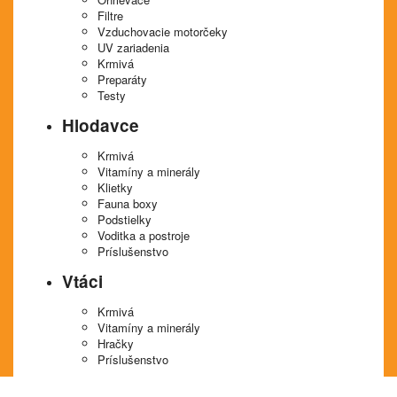
Filtre
Vzduchovacie motorčeky
UV zariadenia
Krmivá
Preparáty
Testy
Hlodavce
Krmivá
Vitamíny a minerály
Klietky
Fauna boxy
Podstielky
Voditka a postroje
Príslušenstvo
Vtáci
Krmivá
Vitamíny a minerály
Hračky
Príslušenstvo