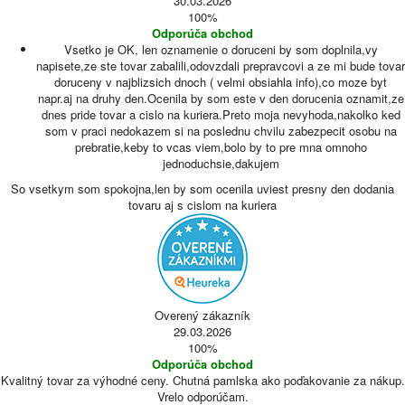
30.03.2026
100%
Odporúča obchod
Vsetko je OK, len oznamenie o doruceni by som doplnila,vy
napisete,ze ste tovar zabalili,odovzdali prepravcovi a ze mi bude tovar
doruceny v najblizsich dnoch ( velmi obsiahla info),co moze byt
napr.aj na druhy den.Ocenila by som este v den dorucenia oznamit,ze
dnes pride tovar a cislo na kuriera.Preto moja nevyhoda,nakolko ked
som v praci nedokazem si na poslednu chvilu zabezpecit osobu na
prebratie,keby to vcas viem,bolo by to pre mna omnoho
jednoduchsie,dakujem
So vsetkym som spokojna,len by som ocenila uviest presny den dodania
tovaru aj s cislom na kuriera
Overený zákazník
29.03.2026
100%
Odporúča obchod
Kvalitný tovar za výhodné ceny. Chutná pamlska ako poďakovanie za nákup.
Vrelo odporúčam.