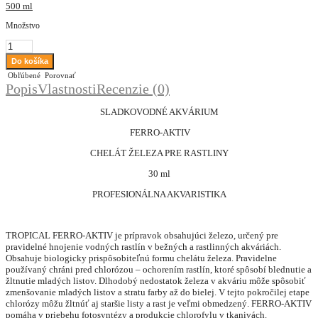
500 ml
Množstvo
Obľúbené
Porovnať
Popis
Vlastnosti
Recenzie (0)
SLADKOVODNÉ AKVÁRIUM
FERRO-AKTIV
CHELÁT ŽELEZA PRE RASTLINY
30 ml
PROFESIONÁLNA AKVARISTIKA
TROPICAL FERRO-AKTIV je prípravok obsahujúci železo, určený pre
pravidelné hnojenie vodných rastlín v bežných a rastlinných akváriách.
Obsahuje biologicky prispôsobiteľnú formu chelátu železa. Pravidelne
používaný chráni pred chlorózou – ochorením rastlín, ktoré spôsobí blednutie a
žltnutie mladých listov. Dlhodobý nedostatok železa v akváriu môže spôsobiť
zmenšovanie mladých listov a stratu farby až do bielej. V tejto pokročilej etape
chlorózy môžu žltnúť aj staršie listy a rast je veľmi obmedzený. FERRO-AKTIV
pomáha v priebehu fotosyntézy a produkcie chlorofylu v tkanivách.