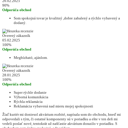
26.02.2025
90%
Odporúča obchod
Som spokojná tovar je kvalitný ,dobre zabalený a rýchlo vybavený a
dodaný.
Overený zákazník
05.02.2025
100%
Odporúča obchod
Megbízható, ajánlom.
Overený zákazník
28.01.2025
100%
Odporúča obchod
Super rýchle dodanie
Výborná komunikácia
Rýchla reklamácia
Reklamácia vybavená nad mieru mojej spokojnosti
Žiaľ kuriér mi doniesol akvárium rozbité, napísala som do obchodu, hneď mi
odpovedali s tým, či ostatné komponenty sú v poriadku a ešte v ten deň mi
vedeli poslať nové, tentokrát už našťastie akvárium dorazilo v poriadku. S