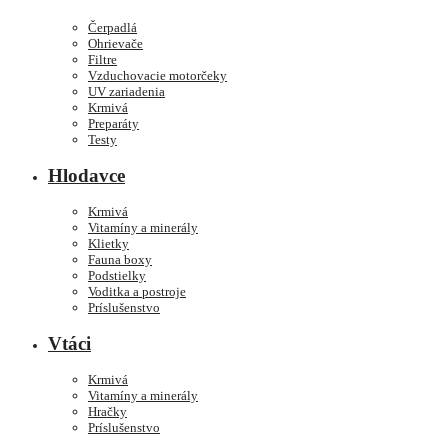
Čerpadlá
Ohrievače
Filtre
Vzduchovacie motorčeky
UV zariadenia
Krmivá
Preparáty
Testy
Hlodavce
Krmivá
Vitamíny a minerály
Klietky
Fauna boxy
Podstielky
Voditka a postroje
Príslušenstvo
Vtáci
Krmivá
Vitamíny a minerály
Hračky
Príslušenstvo