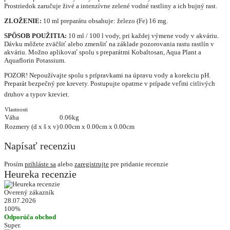
Prostriedok zaručuje živé a intenzívne zelené vodné rastliny a ich bujný rast.
ZLOŽENIE:
10 ml preparátu obsahuje: železo (Fe) 16 mg.
SPÔSOB POUŽITIA:
10 ml / 100 l vody, pri každej výmene vody v akváriu.
Dávku môžete zväčšiť alebo zmenšiť na základe pozorovania rastu rastlín v
akváriu. Možno aplikovať spolu s preparátmi Kobaltosan, Aqua Plant a
Aquaflorin Potassium.
POZOR! Nepoužívajte spolu s prípravkami na úpravu vody a korekciu pH.
Preparát bezpečný pre krevety. Postupujte opatrne v prípade veľmi citlivých
druhov a typov kreviet.
Vlastnosti
Váha
0.06kg
Rozmery (d x š x v)
0.00cm x 0.00cm x 0.00cm
Napísať recenziu
Prosím
prihláste sa
alebo
zaregistrujte
pre pridanie recenzie
Heureka recenzie
Overený zákazník
28.07.2026
100%
Odporúča obchod
Super.