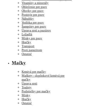
Vitamíny a minerály
Oblečenie pre psov
Obojky pre psov
Postroje pre psov
Náhubky
Vodítka pre psov
Šampóny pre psov
Úprava srsti a pazúrov
Ležadlá
Misky pre psov
Hračky
Transport
Proti parazitom
Ostatné
Mačky
Krmivá pre mačky
Maškrty - doplnkové krmivá pre
mačky
Úprava srsti
Toalety
Podstielky pre mačky
Misky
Hračky
Ostatné