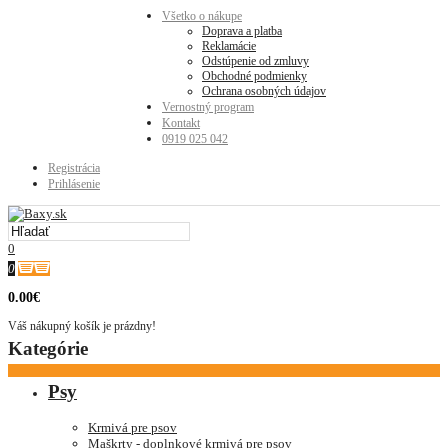
Všetko o nákupe
Doprava a platba
Reklamácie
Odstúpenie od zmluvy
Obchodné podmienky
Ochrana osobných údajov
Vernostný program
Kontakt
0919 025 042
Registrácia
Prihlásenie
0
0
0.00€
Váš nákupný košík je prázdny!
Kategórie
Psy
Krmivá pre psov
Maškrty - doplnkové krmivá pre psov