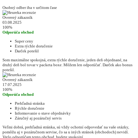
Osobný odber iba v určitom čase
Overený zákazník
03.08.2025
100%
Odporúča obchod
Super ceny
Extra rýchle doručenie
Darček potešil
Som maximálne spokojná, extra rýchle doručenie, jeden deň objednané, na
druhý deň bol tovar v packeta boxe. Môžem len odporúčať. Darček ako bonus
potešil.
Overený zákazník
17.07.2025
100%
Odporúča obchod
Prehľadná stránka
Rýchle doručenie
Informovanie o stave objednávky
Záručný aj pozáručný servis
Veľmi dobrá, prehľadná stránka, sú vždy ochotní odpovedať na vaše otázky,
pomôžu aj v pozáručnom servise, čo sa u iných stránok (obchodoch) nevidí.
Vrelo odporúčam tento obchod, budete spokojní.