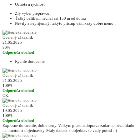
Ochota a rýchlosť
Zlý výber prepravcu..
Ťažký balík mi nechal asi 150 m od domu
Nevrly a nepríjemný, takýto prístup vám kazy dobre meno...
Overený zákazník
21.05.2025
90%
Odporúča obchod
Rychle dorucenie
Overený zákazník
21.05.2025
100%
Odporúča obchod
OK.
Overený zákazník
19.05.2025
100%
Odporúča obchod
Expresne dorucenie, dobre ceny. Velkym plusom doprava zadarmo bez ohladu
na hmotnost objednavky. Maly darcek k objednavke vzdy potesi :-)