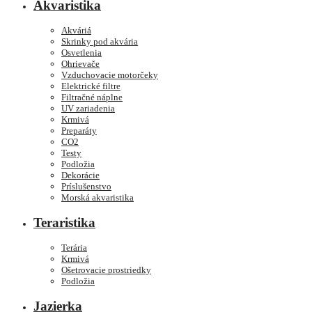
Akvaristika
Akváriá
Skrinky pod akvária
Osvetlenia
Ohrievače
Vzduchovacie motorčeky
Elektrické filtre
Filtračné náplne
UV zariadenia
Krmivá
Preparáty
CO2
Testy
Podložia
Dekorácie
Príslušenstvo
Morská akvaristika
Teraristika
Terária
Krmivá
Ošetrovacie prostriedky
Podložia
Jazierka