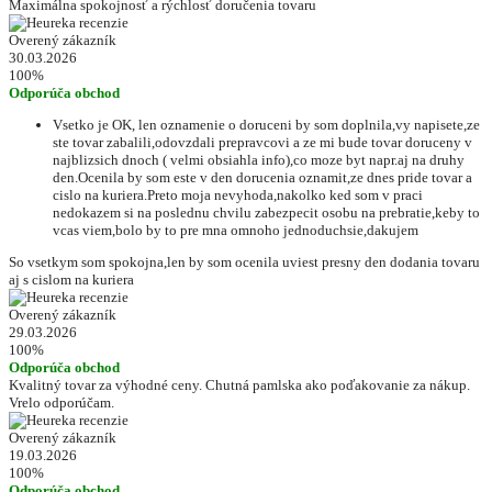
Maximálna spokojnosť a rýchlosť doručenia tovaru
Overený zákazník
30.03.2026
100%
Odporúča obchod
Vsetko je OK, len oznamenie o doruceni by som doplnila,vy napisete,ze
ste tovar zabalili,odovzdali prepravcovi a ze mi bude tovar doruceny v
najblizsich dnoch ( velmi obsiahla info),co moze byt napr.aj na druhy
den.Ocenila by som este v den dorucenia oznamit,ze dnes pride tovar a
cislo na kuriera.Preto moja nevyhoda,nakolko ked som v praci
nedokazem si na poslednu chvilu zabezpecit osobu na prebratie,keby to
vcas viem,bolo by to pre mna omnoho jednoduchsie,dakujem
So vsetkym som spokojna,len by som ocenila uviest presny den dodania tovaru
aj s cislom na kuriera
Overený zákazník
29.03.2026
100%
Odporúča obchod
Kvalitný tovar za výhodné ceny. Chutná pamlska ako poďakovanie za nákup.
Vrelo odporúčam.
Overený zákazník
19.03.2026
100%
Odporúča obchod