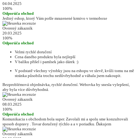
04.04.2025
100%
Odporúča obchod
Jediný eshop, ktorý Vám pošle mrazenené krmivo v termoboxe
Overený zákazník
20.03.2025
100%
Odporúča obchod
Velmi rychlé doručení
Cena daného produktu byla nejlepší
V balíku přišel i pamlsek jako dárek :)
V podstatě všechny výrobky jsou na eshopu ve slevě, kvůli tomu na mě
stránka působila trochu nedůvěryhodně a váhala jsem nakoupit.
Bezproblémová objednávka, rychlé doručení. Webovka by snesla vylepšení,
aby byla více důvěryhodná.
Overený zákazník
08.03.2025
100%
Odporúča obchod
Komunikacia s obchodom bola super. Zavolali mi a spolu sme konzultovali
sposob dopravy . Tovar doručený rýchlo a a v poriadku. Ďakujem
Overený zákazník