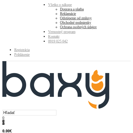
Všetko o nákupe
Doprava a platba
Reklamácie
Odstúpenie od zmluvy
Obchodné podmienky
Ochrana osobných údajov
Vernostný program
Kontakt
0919 025 042
Registrácia
Prihlásenie
0
0
0.00€