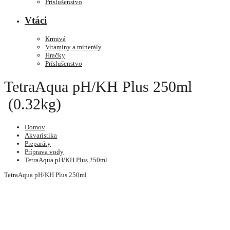
Príslušenstvo
Vtáci
Krmivá
Vitamíny a minerály
Hračky
Príslušenstvo
TetraAqua pH/KH Plus 250ml
(0.32kg)
Domov
Akvaristika
Preparáty
Príprava vody
TetraAqua pH/KH Plus 250ml
TetraAqua pH/KH Plus 250ml