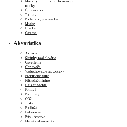
Maškrty - doplnkové krmivá pre
mačky
Úprava srsti
Toalety
Podstielky pre mačky
Misky
Hračky
Ostatné
Akvaristika
Akváriá
Skrinky pod akvária
Osvetlenia
Ohrievače
Vzduchovacie motorčeky
Elektrické filtre
Filtračné náplne
UV zariadenia
Krmivá
Preparáty
CO2
Testy
Podložia
Dekorácie
Príslušenstvo
Morská akvaristika