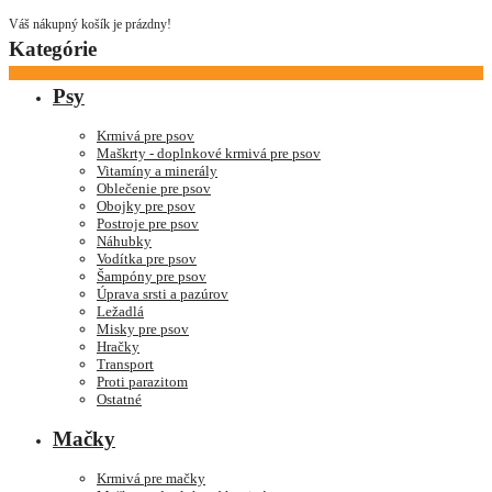
Váš nákupný košík je prázdny!
Kategórie
Psy
Krmivá pre psov
Maškrty - doplnkové krmivá pre psov
Vitamíny a minerály
Oblečenie pre psov
Obojky pre psov
Postroje pre psov
Náhubky
Vodítka pre psov
Šampóny pre psov
Úprava srsti a pazúrov
Ležadlá
Misky pre psov
Hračky
Transport
Proti parazitom
Ostatné
Mačky
Krmivá pre mačky