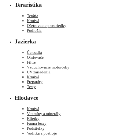
Teraristika
Terária
Krmivá
Ošetrovacie prostriedky
Podložia
Jazierka
Čerpadlá
Ohrievače
Filtre
Vzduchovacie motorčeky
UV zariadenia
Krmivá
Preparáty
Testy
Hlodavce
Krmivá
Vitamíny a minerály
Klietky
Fauna boxy
Podstielky
Voditka a postroje