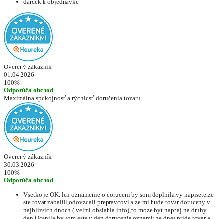
darček k objednávke
Overený zákazník
01.04.2026
100%
Odporúča obchod
Maximálna spokojnosť a rýchlosť doručenia tovaru
Overený zákazník
30.03.2026
100%
Odporúča obchod
Vsetko je OK, len oznamenie o doruceni by som doplnila,vy napisete,ze
ste tovar zabalili,odovzdali prepravcovi a ze mi bude tovar doruceny v
najblizsich dnoch ( velmi obsiahla info),co moze byt napr.aj na druhy
den.Ocenila by som este v den dorucenia oznamit,ze dnes pride tovar a