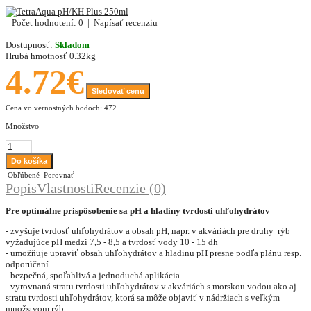
Počet hodnotení: 0
|
Napísať recenziu
Dostupnosť:
Skladom
Hrubá hmotnosť
0.32kg
4.72€
Sledovať cenu
Cena vo vernostných bodoch: 472
Množstvo
Obľúbené
Porovnať
Popis
Vlastnosti
Recenzie (0)
Pre optimálne prispôsobenie sa pH a hladiny tvrdosti uhľohydrátov
- zvyšuje tvrdosť uhľohydrátov a obsah pH, napr. v akváriách pre druhy rýb
vyžadujúce pH medzi 7,5 - 8,5 a tvrdosť vody 10 - 15 dh
- umožňuje upraviť obsah uhľohydrátov a hladinu pH presne podľa plánu resp.
odporúčaní
- bezpečná, spoľahlivá a jednoduchá aplikácia
- vyrovnaná stratu tvrdosti uhľohydrátov v akváriách s morskou vodou ako aj
stratu tvrdosti uhľohydrátov, ktorá sa môže objaviť v nádržiach s veľkým
množstvom rýb