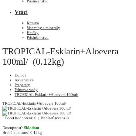
Príslušenstvo
Vtáci
Krmivá
Vitamíny a minerály
Hračky
Príslušenstvo
TROPICAL-Esklarin+Aloevera
100ml/ (0.12kg)
Domov
Akvaristika
Preparáty
Príprava vody
TROPICAL-Esklarin+Aloevera 100ml/
TROPICAL-Esklarin+Aloevera 100ml/
Počet hodnotení: 0
|
Napísať recenziu
Dostupnosť:
Skladom
Hrubá hmotnosť
0.12kg