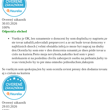
Overený zákazník
30.03.2026
100%
Odporúča obchod
Vsetko je OK, len oznamenie o doruceni by som doplnila,vy napisete,ze
ste tovar zabalili,odovzdali prepravcovi a ze mi bude tovar doruceny v
najblizsich dnoch ( velmi obsiahla info),co moze byt napr.aj na druhy
den.Ocenila by som este v den dorucenia oznamit,ze dnes pride tovar a
cislo na kuriera.Preto moja nevyhoda,nakolko ked som v praci
nedokazem si na poslednu chvilu zabezpecit osobu na prebratie,keby to
vcas viem,bolo by to pre mna omnoho jednoduchsie,dakujem
So vsetkym som spokojna,len by som ocenila uviest presny den dodania tovaru
aj s cislom na kuriera
Overený zákazník
29.03.2026