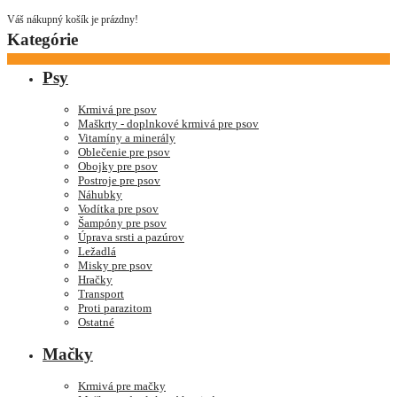
Váš nákupný košík je prázdny!
Kategórie
Psy
Krmivá pre psov
Maškrty - doplnkové krmivá pre psov
Vitamíny a minerály
Oblečenie pre psov
Obojky pre psov
Postroje pre psov
Náhubky
Vodítka pre psov
Šampóny pre psov
Úprava srsti a pazúrov
Ležadlá
Misky pre psov
Hračky
Transport
Proti parazitom
Ostatné
Mačky
Krmivá pre mačky