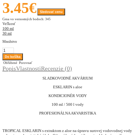
3.45€
Sledovať cenu
Cena vo vernostných bodoch: 345
Veľkosť
100 ml
30 ml
Množstvo
Obľúbené
Porovnať
Popis
Vlastnosti
Recenzie (0)
SLADKOVODNÉ AKVÁRIUM
ESKLARIN
s aloe
KONDICIONÉR VODY
100 ml / 500 l
v
ody
PROFESIONÁLNA AKVARISTIKA
TROPICAL ESKLARIN s extraktom z aloe na úpravu surovej vodovodnej vody