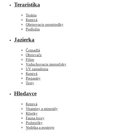
Teraristika
Terária
Krmivá
Ošetrovacie prostriedky
Podložia
Jazierka
Čerpadlá
Ohrievače
Filtre
Vzduchovacie motorčeky
UV zariadenia
Krmivá
Preparáty
Testy
Hlodavce
Krmivá
Vitamíny a minerály
Klietky
Fauna boxy
Podstielky
Voditka a postroje