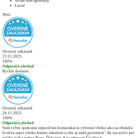
Veľmi som spokojný
Lacné
Neni
Overený zákazník
23.11.2025
100%
Odporúča obchod
Rychle dodanie
Overený zákazník
20.11.2025
100%
Odporúča obchod
Som veľmi spokojná odporúčam komunikácia výborná všetko ako na obrázku
kvalita super všetko krásne zabalené a ešte aj malá pozornosť .Ak zas niečo pre
môjho psíka jedine Baxy .Ďakujem .S pozdravom Čigášová.