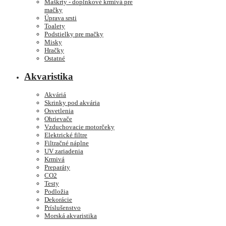
Maškrty - doplnkové krmivá pre
mačky
Úprava srsti
Toalety
Podstielky pre mačky
Misky
Hračky
Ostatné
Akvaristika
Akváriá
Skrinky pod akvária
Osvetlenia
Ohrievače
Vzduchovacie motorčeky
Elektrické filtre
Filtračné náplne
UV zariadenia
Krmivá
Preparáty
CO2
Testy
Podložia
Dekorácie
Príslušenstvo
Morská akvaristika