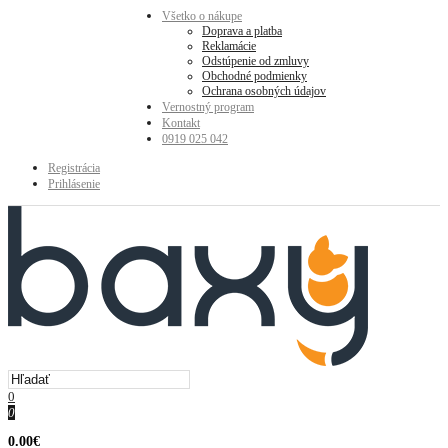
Všetko o nákupe
Doprava a platba
Reklamácie
Odstúpenie od zmluvy
Obchodné podmienky
Ochrana osobných údajov
Vernostný program
Kontakt
0919 025 042
Registrácia
Prihlásenie
0
0
0.00€