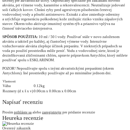
určenej pre akvaristické účely. Odporúčaný špeciálne pri zakladaní nového
akvária, pri výmene vody, karanténe a rekonvalescencii. Neutralizuje jedovaté
soli ťažkých kovov. Chráni ryby pred agresívnym pôsobením čerstvej
vodovodnej vody a pôsobí antistresovo. Extrakt z aloe zmierňuje odreniny
a urýchľuje regeneráciu poškodenej kože znižujúc riziko vzniku zápalových
stavov. Okrem toho aktivuje imunitný systém rýb a priaznivo vplýva na
činnosť tráviaceho ústrojenstva.
SPÔSOB POUŽITIA:
10 ml / 50 l vody. Používať stále v novo založenom
akváriu a taktiež po každej, aj čiastočnej výmene vody. Intenzívne
vzduchovanie akvária zlepšuje účinok preparátu. V niektorých prípadoch sa
voda po použití prostriedku môže peniť. Vodu z vodovodnej siete, ktorá je
dezinfikovaná zlúčeninami chlóru, upravte prípravkom Antychlor, ktorý môžete
používať spolu s ESKLARINOM.
POZOR! Nepoužívajte spolu s inými akvaristickými preparátmi (okrem
Antychloru). Iné prostriedky používajte až po minimálne jednom dni.
Vlastnosti
Váha
0.12kg
Rozmery (d x š x v)
0.00cm x 0.00cm x 0.00cm
Napísať recenziu
Prosím
prihláste sa
alebo
zaregistrujte
pre pridanie recenzie
Heureka recenzie
Overený zákazník