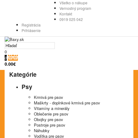
Všetko o nákupe
Vernostný program
Kontakt
0919 025 042
Registrácia
Prihlásenie
0
0
0.00€
Kategórie
Psy
Krmivá pre psov
Maškrty - doplnkové krmivá pre psov
Vitamíny a minerály
Oblečenie pre psov
Obojky pre psov
Postroje pre psov
Náhubky
Vodítka pre psov