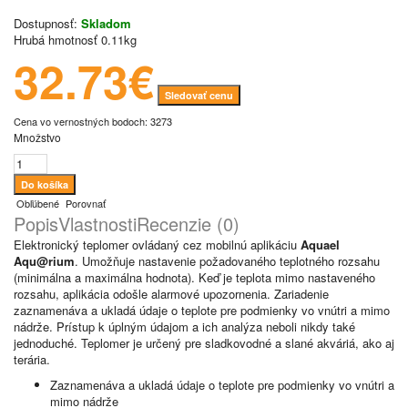
Dostupnosť:
Skladom
Hrubá hmotnosť
0.11kg
32.73€
Sledovať cenu
Cena vo vernostných bodoch: 3273
Množstvo
Obľúbené
Porovnať
Popis
Vlastnosti
Recenzie (0)
Elektronický teplomer ovládaný cez mobilnú aplikáciu
Aquael
Aqu@rium
. Umožňuje nastavenie požadovaného teplotného rozsahu
(minimálna a maximálna hodnota). Keď je teplota mimo nastaveného
rozsahu, aplikácia odošle alarmové upozornenia. Zariadenie
zaznamenáva a ukladá údaje o teplote pre podmienky vo vnútri a mimo
nádrže. Prístup k úplným údajom a ich analýza neboli nikdy také
jednoduché. Teplomer je určený pre sladkovodné a slané akváriá, ako aj
terária.
Zaznamenáva a ukladá údaje o teplote pre podmienky vo vnútri a
mimo nádrže