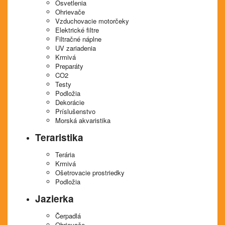
Osvetlenia
Ohrievače
Vzduchovacie motorčeky
Elektrické filtre
Filtračné náplne
UV zariadenia
Krmivá
Preparáty
CO2
Testy
Podložia
Dekorácie
Príslušenstvo
Morská akvaristika
Teraristika
Terária
Krmivá
Ošetrovacie prostriedky
Podložia
Jazierka
Čerpadlá
Ohrievače