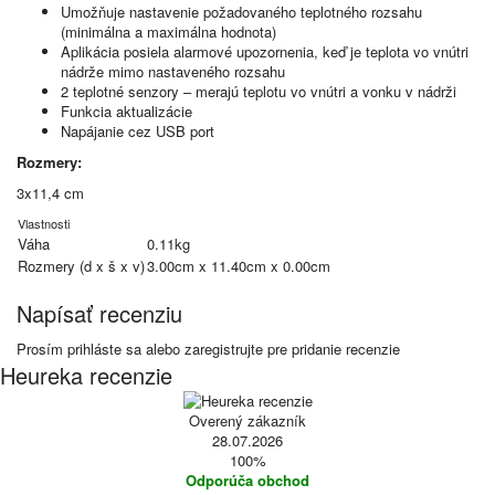
Umožňuje nastavenie požadovaného teplotného rozsahu
(minimálna a maximálna hodnota)
Aplikácia posiela alarmové upozornenia, keď je teplota vo vnútri
nádrže mimo nastaveného rozsahu
2 teplotné senzory – merajú teplotu vo vnútri a vonku v nádrži
Funkcia aktualizácie
Napájanie cez USB port
Rozmery:
3x11,4 cm
Vlastnosti
Váha
0.11kg
Rozmery (d x š x v)
3.00cm x 11.40cm x 0.00cm
Napísať recenziu
Prosím
prihláste sa
alebo
zaregistrujte
pre pridanie recenzie
Heureka recenzie
Overený zákazník
28.07.2026
100%
Odporúča obchod