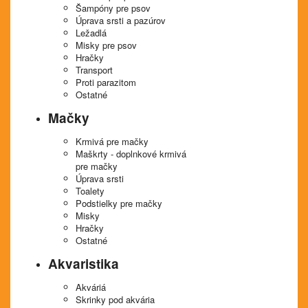
Šampóny pre psov
Úprava srsti a pazúrov
Ležadlá
Misky pre psov
Hračky
Transport
Proti parazitom
Ostatné
Mačky
Krmivá pre mačky
Maškrty - doplnkové krmivá
pre mačky
Úprava srsti
Toalety
Podstielky pre mačky
Misky
Hračky
Ostatné
Akvaristika
Akváriá
Skrinky pod akvária