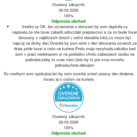
Overený zákazník
30.03.2026
100%
Odporúča obchod
Vsetko je OK, len oznamenie o doruceni by som doplnila,vy
napisete,ze ste tovar zabalili,odovzdali prepravcovi a ze mi bude tovar
doruceny v najblizsich dnoch ( velmi obsiahla info),co moze byt
napr.aj na druhy den.Ocenila by som este v den dorucenia oznamit,ze
dnes pride tovar a cislo na kuriera.Preto moja nevyhoda,nakolko ked
som v praci nedokazem si na poslednu chvilu zabezpecit osobu na
prebratie,keby to vcas viem,bolo by to pre mna omnoho
jednoduchsie,dakujem
So vsetkym som spokojna,len by som ocenila uviest presny den dodania
tovaru aj s cislom na kuriera
Overený zákazník
29.03.2026
100%
Odporúča obchod