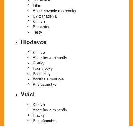
Filtre
Vzduchovacie motorčeky
UV zariadenia
Krmivá
Preparáty
Testy
Hlodavce
Krmivá
Vitamíny a minerály
Klietky
Fauna boxy
Podstielky
Voditka a postroje
Príslušenstvo
Vtáci
Krmivá
Vitamíny a minerály
Hračky
Príslušenstvo