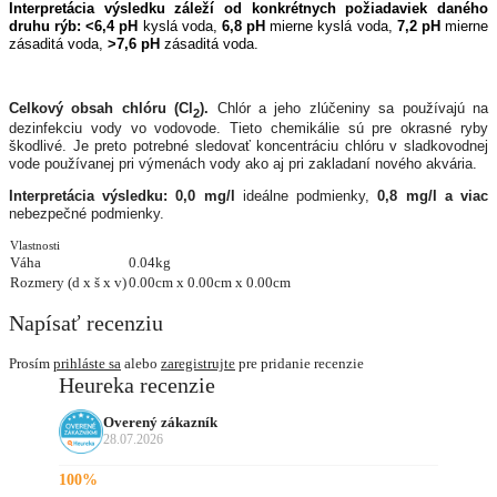
Interpretácia výsledku záleží od konkrétnych požiadaviek daného
druhu rýb: <6,4 pH
kyslá voda,
6,8 pH
mierne kyslá voda,
7,2
pH
mierne
zásaditá voda,
>7,6 pH
zásaditá voda.
Celkový obsah chlóru (Cl
).
Chlór a jeho zlúčeniny sa používajú na
2
dezinfekciu vody vo vodovode. Tieto chemikálie sú pre okrasné ryby
škodlivé. Je preto potrebné sledovať koncentráciu chlóru v sladkovodnej
vode používanej pri výmenách vody ako aj pri zakladaní nového akvária.
Interpretácia výsledku: 0,0 mg/l
ideálne podmienky,
0,8 mg/l
a viac
nebezpečné podmienky.
Vlastnosti
Váha
0.04kg
Rozmery (d x š x v)
0.00cm x 0.00cm x 0.00cm
Napísať recenziu
Prosím
prihláste sa
alebo
zaregistrujte
pre pridanie recenzie
Heureka recenzie
Overený zákazník
28.07.2026
100%