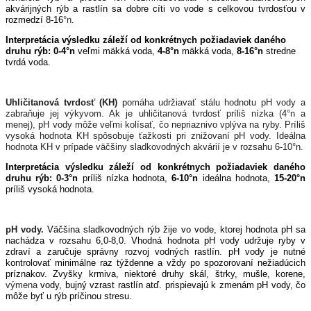
akvárijných rýb a rastlín sa dobre cíti vo vode s celkovou tvrdosťou v
rozmedzí 8-16
°n
.
Interpretácia výsledku záleží od konkrétnych požiadaviek daného
druhu rýb: 0-4°n
veľmi mäkká voda,
4-8°n
mäkká voda,
8-16°n
stredne
tvrdá voda.
Uhličitanová tvrdosť (KH)
pomáha udržiavať stálu hodnotu pH vody a
zabraňuje jej výkyvom. Ak je uhličitanová tvrdosť príliš nízka (4°n a
menej), pH vody môže veľmi kolísať, čo nepriaznivo vplýva na ryby. Príliš
vysoká hodnota KH spôsobuje ťažkosti pri znižovaní pH vody. Ideálna
hodnota KH v prípade väčšiny sladkovodných akvárií je v rozsahu 6-10°n.
Interpretácia výsledku záleží od konkrétnych požiadaviek daného
druhu rýb:
0-3°n
príliš nízka hodnota,
6-10°n
ideálna hodnota,
15-20°n
príliš vysoká hodnota.
pH vody.
Väčšina sladkovodných rýb žije vo vode, ktorej hodnota pH sa
nachádza v rozsahu 6,0-8,0. Vhodná hodnota pH vody udržuje ryby v
zdraví a zaručuje správny rozvoj vodných rastlín. pH vody je nutné
kontrolovať minimálne raz týždenne a vždy po spozorovaní nežiadúcich
príznakov. Zvyšky krmiva, niektoré druhy skál, štrky, mušle, korene,
výmena
vody, bujný vzrast rastlín atď. prispievajú k zmenám pH vody, čo
môže byť u rýb príčinou stresu.