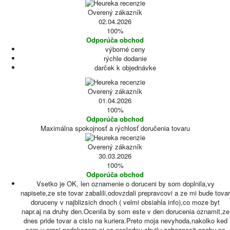
Overený zákazník
02.04.2026
100%
Odporúča obchod
výborné ceny
rýchle dodanie
darček k objednávke
Overený zákazník
01.04.2026
100%
Odporúča obchod
Maximálna spokojnosť a rýchlosť doručenia tovaru
Overený zákazník
30.03.2026
100%
Odporúča obchod
Vsetko je OK, len oznamenie o doruceni by som doplnila,vy
napisete,ze ste tovar zabalili,odovzdali prepravcovi a ze mi bude tovar
doruceny v najblizsich dnoch ( velmi obsiahla info),co moze byt
napr.aj na druhy den.Ocenila by som este v den dorucenia oznamit,ze
dnes pride tovar a cislo na kuriera.Preto moja nevyhoda,nakolko ked
som v praci nedokazem si na poslednu chvilu zabezpecit osobu na