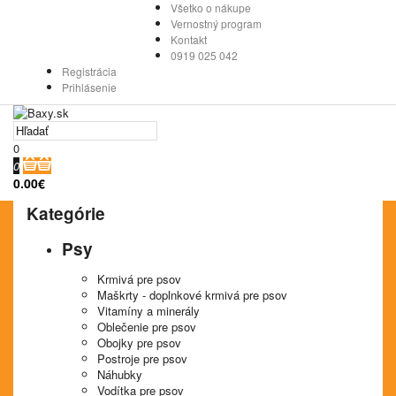
Všetko o nákupe
Vernostný program
Kontakt
0919 025 042
Registrácia
Prihlásenie
0
0
0.00€
Kategórie
Psy
Krmivá pre psov
Maškrty - doplnkové krmivá pre psov
Vitamíny a minerály
Oblečenie pre psov
Obojky pre psov
Postroje pre psov
Náhubky
Vodítka pre psov