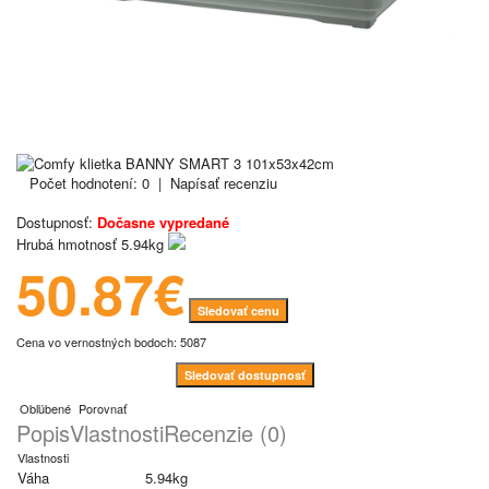
Počet hodnotení: 0
|
Napísať recenziu
Dostupnosť:
Dočasne vypredané
Hrubá hmotnosť
5.94kg
50.87€
Sledovať cenu
Cena vo vernostných bodoch: 5087
Sledovať dostupnosť
Obľúbené
Porovnať
Popis
Vlastnosti
Recenzie (0)
Vlastnosti
Váha
5.94kg