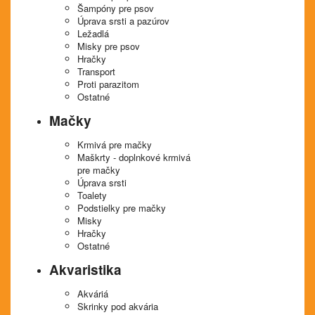
Šampóny pre psov
Úprava srsti a pazúrov
Ležadlá
Misky pre psov
Hračky
Transport
Proti parazitom
Ostatné
Mačky
Krmivá pre mačky
Maškrty - doplnkové krmivá
pre mačky
Úprava srsti
Toalety
Podstielky pre mačky
Misky
Hračky
Ostatné
Akvaristika
Akváriá
Skrinky pod akvária