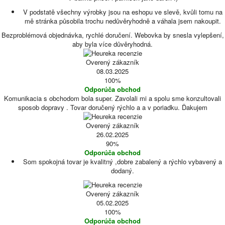
V podstatě všechny výrobky jsou na eshopu ve slevě, kvůli tomu na
mě stránka působila trochu nedůvěryhodně a váhala jsem nakoupit.
Bezproblémová objednávka, rychlé doručení. Webovka by snesla vylepšení,
aby byla více důvěryhodná.
Overený zákazník
08.03.2025
100%
Odporúča obchod
Komunikacia s obchodom bola super. Zavolali mi a spolu sme konzultovali
sposob dopravy . Tovar doručený rýchlo a a v poriadku. Ďakujem
Overený zákazník
26.02.2025
90%
Odporúča obchod
Som spokojná tovar je kvalitný ,dobre zabalený a rýchlo vybavený a
dodaný.
Overený zákazník
05.02.2025
100%
Odporúča obchod