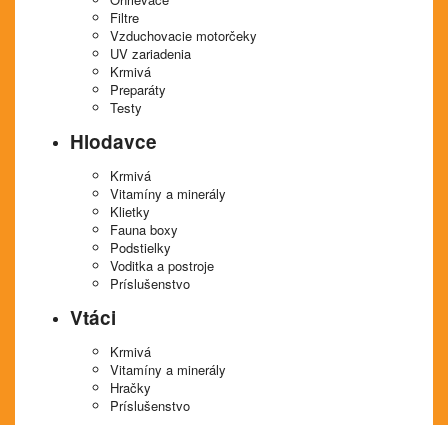
Filtre
Vzduchovacie motorčeky
UV zariadenia
Krmivá
Preparáty
Testy
Hlodavce
Krmivá
Vitamíny a minerály
Klietky
Fauna boxy
Podstielky
Voditka a postroje
Príslušenstvo
Vtáci
Krmivá
Vitamíny a minerály
Hračky
Príslušenstvo