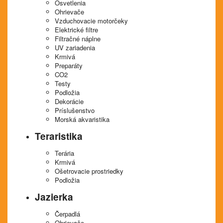
Osvetlenia
Ohrievače
Vzduchovacie motorčeky
Elektrické filtre
Filtračné náplne
UV zariadenia
Krmivá
Preparáty
CO2
Testy
Podložia
Dekorácie
Príslušenstvo
Morská akvaristika
Teraristika
Terária
Krmivá
Ošetrovacie prostriedky
Podložia
Jazierka
Čerpadlá
Ohrievače