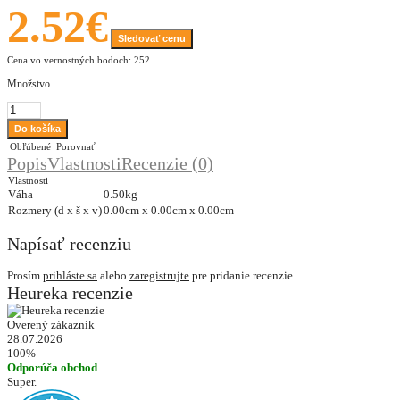
2.52€
Sledovať cenu
Cena vo vernostných bodoch: 252
Množstvo
Obľúbené
Porovnať
Popis
Vlastnosti
Recenzie (0)
Vlastnosti
Váha
0.50kg
Rozmery (d x š x v)
0.00cm x 0.00cm x 0.00cm
Napísať recenziu
Prosím
prihláste sa
alebo
zaregistrujte
pre pridanie recenzie
Heureka recenzie
Overený zákazník
28.07.2026
100%
Odporúča obchod
Super.