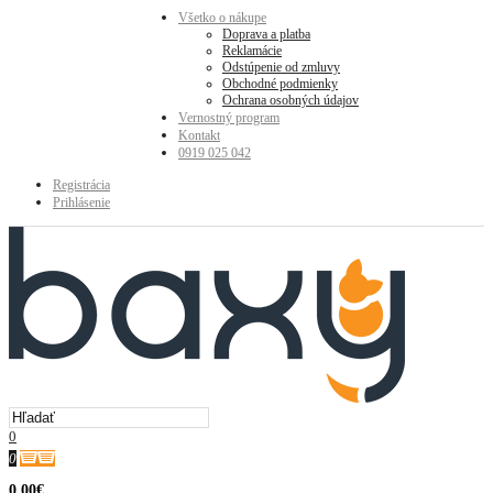
Všetko o nákupe
Doprava a platba
Reklamácie
Odstúpenie od zmluvy
Obchodné podmienky
Ochrana osobných údajov
Vernostný program
Kontakt
0919 025 042
Registrácia
Prihlásenie
0
0
0.00€