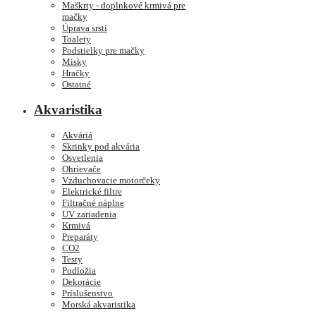
Maškrty - doplnkové krmivá pre
mačky
Úprava srsti
Toalety
Podstielky pre mačky
Misky
Hračky
Ostatné
Akvaristika
Akváriá
Skrinky pod akvária
Osvetlenia
Ohrievače
Vzduchovacie motorčeky
Elektrické filtre
Filtračné náplne
UV zariadenia
Krmivá
Preparáty
CO2
Testy
Podložia
Dekorácie
Príslušenstvo
Morská akvaristika