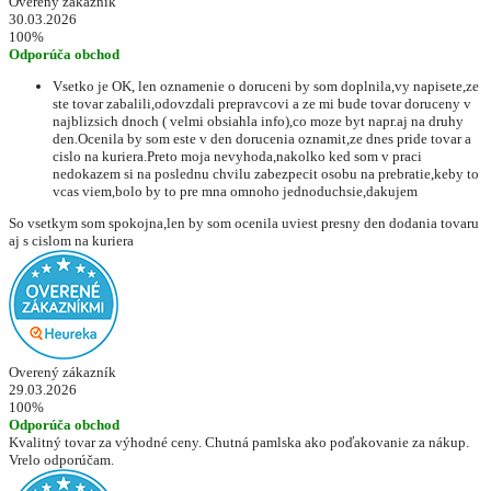
Overený zákazník
30.03.2026
100%
Odporúča obchod
Vsetko je OK, len oznamenie o doruceni by som doplnila,vy napisete,ze
ste tovar zabalili,odovzdali prepravcovi a ze mi bude tovar doruceny v
najblizsich dnoch ( velmi obsiahla info),co moze byt napr.aj na druhy
den.Ocenila by som este v den dorucenia oznamit,ze dnes pride tovar a
cislo na kuriera.Preto moja nevyhoda,nakolko ked som v praci
nedokazem si na poslednu chvilu zabezpecit osobu na prebratie,keby to
vcas viem,bolo by to pre mna omnoho jednoduchsie,dakujem
So vsetkym som spokojna,len by som ocenila uviest presny den dodania tovaru
aj s cislom na kuriera
Overený zákazník
29.03.2026
100%
Odporúča obchod
Kvalitný tovar za výhodné ceny. Chutná pamlska ako poďakovanie za nákup.
Vrelo odporúčam.