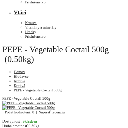
Príslušenstvo
Vtáci
Krmivá
Vitamíny a minerály
Hračky
Príslušenstvo
PEPE - Vegetable Coctail 500g
(0.50kg)
Domov
Hlodavce
Krmivá
Krmivá
PEPE - Vegetable Coctail 500g
PEPE - Vegetable Coctail 500g
Počet hodnotení: 0
|
Napísať recenziu
Dostupnosť:
Skladom
Hrubá hmotnosť
0.50kg