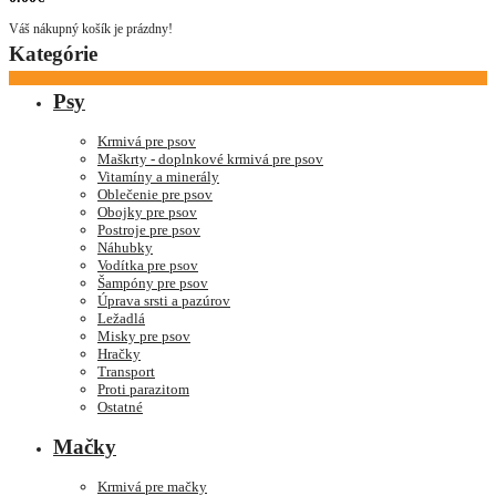
Váš nákupný košík je prázdny!
Kategórie
Psy
Krmivá pre psov
Maškrty - doplnkové krmivá pre psov
Vitamíny a minerály
Oblečenie pre psov
Obojky pre psov
Postroje pre psov
Náhubky
Vodítka pre psov
Šampóny pre psov
Úprava srsti a pazúrov
Ležadlá
Misky pre psov
Hračky
Transport
Proti parazitom
Ostatné
Mačky
Krmivá pre mačky