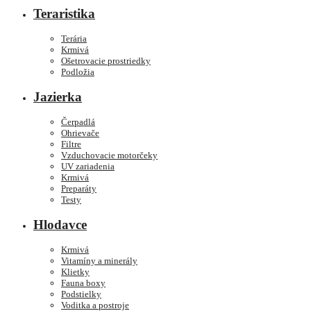
Teraristika
Terária
Krmivá
Ošetrovacie prostriedky
Podložia
Jazierka
Čerpadlá
Ohrievače
Filtre
Vzduchovacie motorčeky
UV zariadenia
Krmivá
Preparáty
Testy
Hlodavce
Krmivá
Vitamíny a minerály
Klietky
Fauna boxy
Podstielky
Voditka a postroje