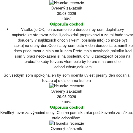
Overený zákazník
30.03.2026
100%
Odporúča obchod
Vsetko je OK, len oznamenie o doruceni by som doplnila,vy
napisete,ze ste tovar zabalili,odovzdali prepravcovi a ze mi bude tovar
doruceny v najblizsich dnoch ( velmi obsiahla info),co moze byt
napr.aj na druhy den.Ocenila by som este v den dorucenia oznamit,ze
dnes pride tovar a cislo na kuriera.Preto moja nevyhoda,nakolko ked
som v praci nedokazem si na poslednu chvilu zabezpecit osobu na
prebratie,keby to vcas viem,bolo by to pre mna omnoho
jednoduchsie,dakujem
So vsetkym som spokojna,len by som ocenila uviest presny den dodania
tovaru aj s cislom na kuriera
Overený zákazník
29.03.2026
100%
Odporúča obchod
Kvalitný tovar za výhodné ceny. Chutná pamlska ako poďakovanie za nákup.
Vrelo odporúčam.
Overený zákazník