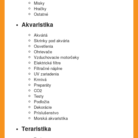
Misky
Hračky
Ostatné
Akvaristika
Akváriá
Skrinky pod akvária
Osvetlenia
Ohrievače
Vzduchovacie motorčeky
Elektrické filtre
Filtračné náplne
UV zariadenia
Krmivá
Preparáty
CO2
Testy
Podložia
Dekorácie
Príslušenstvo
Morská akvaristika
Teraristika