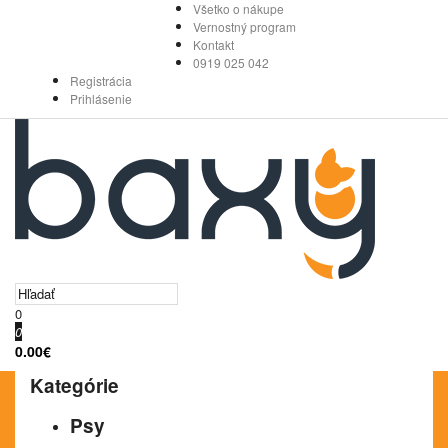
Všetko o nákupe
Vernostný program
Kontakt
0919 025 042
Registrácia
Prihlásenie
0
0
0.00€
Kategórie
Psy