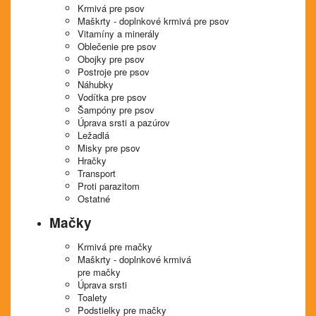
Krmivá pre psov
Maškrty - doplnkové krmivá pre psov
Vitamíny a minerály
Oblečenie pre psov
Obojky pre psov
Postroje pre psov
Náhubky
Vodítka pre psov
Šampóny pre psov
Úprava srsti a pazúrov
Ležadlá
Misky pre psov
Hračky
Transport
Proti parazitom
Ostatné
Mačky
Krmivá pre mačky
Maškrty - doplnkové krmivá
pre mačky
Úprava srsti
Toalety
Podstielky pre mačky