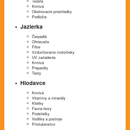
Terária
Krmivá
Ošetrovacie prostriedky
Podložia
Jazierka
Čerpadlá
Ohrievače
Filtre
Vzduchovacie motorčeky
UV zariadenia
Krmivá
Preparáty
Testy
Hlodavce
Krmivá
Vitamíny a minerály
Klietky
Fauna boxy
Podstielky
Voditka a postroje
Príslušenstvo