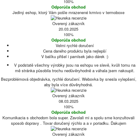
100%
Odporúča obchod
Jediný eshop, ktorý Vám pošle mrazenené krmivo v termoboxe
Overený zákazník
20.03.2025
100%
Odporúča obchod
Velmi rychlé doručení
Cena daného produktu byla nejlepší
V balíku přišel i pamlsek jako dárek :)
V podstatě všechny výrobky jsou na eshopu ve slevě, kvůli tomu na
mě stránka působila trochu nedůvěryhodně a váhala jsem nakoupit.
Bezproblémová objednávka, rychlé doručení. Webovka by snesla vylepšení,
aby byla více důvěryhodná.
Overený zákazník
08.03.2025
100%
Odporúča obchod
Komunikacia s obchodom bola super. Zavolali mi a spolu sme konzultovali
sposob dopravy . Tovar doručený rýchlo a a v poriadku. Ďakujem
Overený zákazník