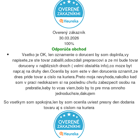
Overený zákazník
30.03.2026
100%
Odporúča obchod
Vsetko je OK, len oznamenie o doruceni by som doplnila,vy
napisete,ze ste tovar zabalili,odovzdali prepravcovi a ze mi bude tovar
doruceny v najblizsich dnoch ( velmi obsiahla info),co moze byt
napr.aj na druhy den.Ocenila by som este v den dorucenia oznamit,ze
dnes pride tovar a cislo na kuriera.Preto moja nevyhoda,nakolko ked
som v praci nedokazem si na poslednu chvilu zabezpecit osobu na
prebratie,keby to vcas viem,bolo by to pre mna omnoho
jednoduchsie,dakujem
So vsetkym som spokojna,len by som ocenila uviest presny den dodania
tovaru aj s cislom na kuriera