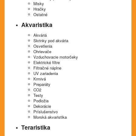
Misky
Hračky
Ostatné
Akvaristika
Akváriá
Skrinky pod akvária
Osvetlenia
Ohrievače
Vzduchovacie motorčeky
Elektrické filtre
Filtračné náplne
UV zariadenia
Krmivá
Preparáty
CO2
Testy
Podložia
Dekorácie
Príslušenstvo
Morská akvaristika
Teraristika