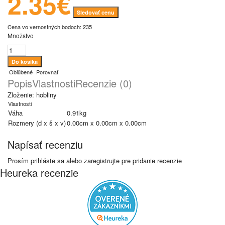
2.35€
Sledovať cenu
Cena vo vernostných bodoch: 235
Množstvo
Obľúbené
Porovnať
Popis
Vlastnosti
Recenzie (0)
Zloženie: hobliny
Vlastnosti
Váha
0.91kg
Rozmery (d x š x v)
0.00cm x 0.00cm x 0.00cm
Napísať recenziu
Prosím
prihláste sa
alebo
zaregistrujte
pre pridanie recenzie
Heureka recenzie