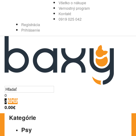
Všetko o nákupe
Vernostný program
Kontakt
0919 025 042
Registrácia
Prihlásenie
0
0
0.00€
Kategórie
Psy