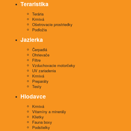
Teraristika
Terária
Krmivá
Ošetrovacie prostriedky
Podložia
Jazierka
Čerpadlá
Ohrievače
Filtre
Vzduchovacie motorčeky
UV zariadenia
Krmivá
Preparáty
Testy
Hlodavce
Krmivá
Vitamíny a minerály
Klietky
Fauna boxy
Podstielky