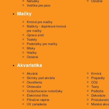
Náhubky
Ostatné
Vodítka pre psov
Mačky
Krmivá pre mačky
Maškrty - doplnkové krmivá
pre mačky
Úprava srsti
Toalety
Podstielky pre mačky
Misky
Hračky
Ostatné
Akvaristika
Akváriá
Krmivá
Skrinky pod akvária
Preparáty
Osvetlenia
CO2
Ohrievače
Testy
Vzduchovacie motorčeky
Podložia
Elektrické filtre
Dekorácie
Filtračné náplne
Príslušenst
UV zariadenia
Morská akva