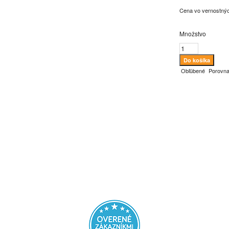
Cena vo vernostný
Množstvo
Obľúbené
Porovna