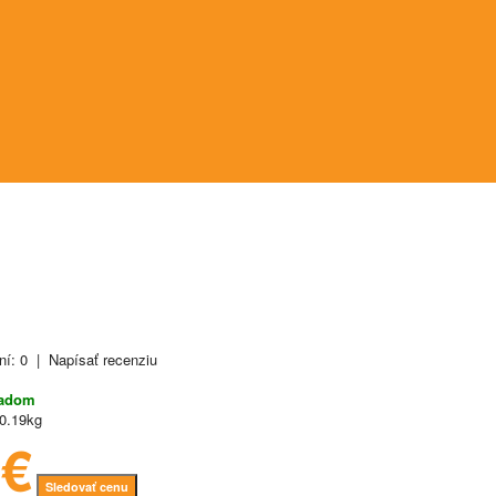
ní: 0
|
Napísať recenziu
ladom
0.19kg
4€
Sledovať cenu