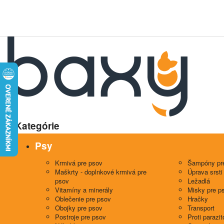
Kategórie
Psy
Krmivá pre psov
Šampóny pr
Maškrty - doplnkové krmivá pre
Úprava srsti
psov
Ležadlá
Vitamíny a minerály
Misky pre p
Oblečenie pre psov
Hračky
Obojky pre psov
Transport
Postroje pre psov
Proti parazi