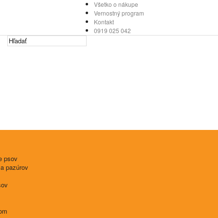
Všetko o nákupe
Vernostný program
Kontakt
0919 025 042
e psov
 a pazúrov
sov
tom