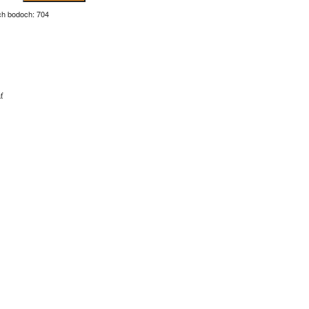
ch bodoch: 704
ť