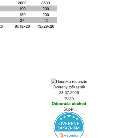
2000
3500
190
200
150
200
27
42
26
9x18x26
13x29x26
Overený zákazník
28.07.2026
100%
Odporúča obchod
Super.