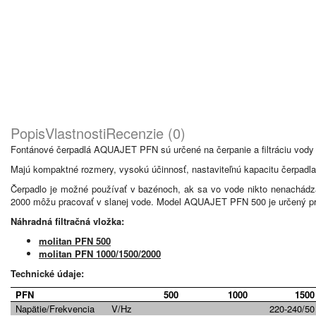
Popis
Vlastnosti
Recenzie (0)
Fontánové čerpadlá AQUAJET PFN sú určené na čerpanie a filtráciu vody 
Majú kompaktné rozmery, vysokú účinnosť, nastaviteľnú kapacitu čerpadla 
Čerpadlo je možné používať v bazénoch, ak sa vo vode nikto nenachá
2000 môžu pracovať v slanej vode. Model AQUAJET PFN 500 je určený pre
Náhradná filtračná vložka:
molitan PFN 500
molitan PFN 1000/1500/2000
Technické údaje:
PFN
500
1000
1500
Napätie/Frekvencia
V/Hz
220-240/50