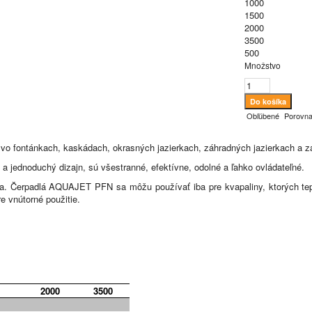
1000
1500
2000
3500
500
Množstvo
Obľúbené
Porovna
vo fontánkach, kaskádach, okrasných jazierkach, záhradných jazierkach a 
a jednoduchý dizajn, sú všestranné, efektívne, odolné a ľahko ovládateľné.
dza. Čerpadlá AQUAJET PFN sa môžu používať iba pre kvapaliny, ktorých 
 vnútorné použitie.
2000
3500