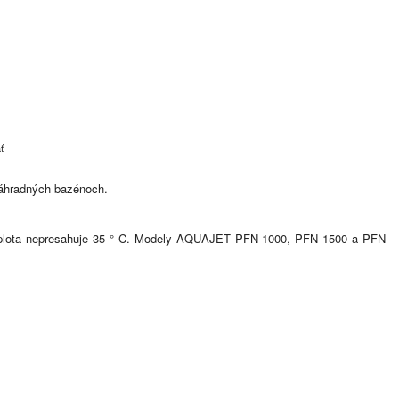
ť
záhradných bazénoch.
teplota nepresahuje 35 ° C. Modely AQUAJET PFN 1000, PFN 1500 a PFN