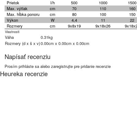
Prietok
l/h
500
1000
1500
Max. výtlak
cm
70
110
160
Max. hĺbka ponoru
cm
80
100
150
Výkon
W
4,4
11
22
Rozmery
cm
9x8x19
9x18x26
9x18x
Vlastnosti
Váha
0.31kg
Rozmery (d x š x v)
0.00cm x 0.00cm x 0.00cm
Napísať recenziu
Prosím
prihláste sa
alebo
zaregistrujte
pre pridanie recenzie
Heureka recenzie