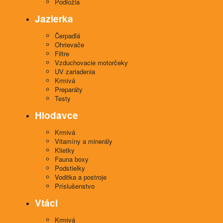
Podložia
Jazierka
Čerpadlá
Ohrievače
Filtre
Vzduchovacie motorčeky
UV zariadenia
Krmivá
Preparáty
Testy
Hlodavce
Krmivá
Vitamíny a minerály
Klietky
Fauna boxy
Podstielky
Voditka a postroje
Príslušenstvo
Vtáci
Krmivá