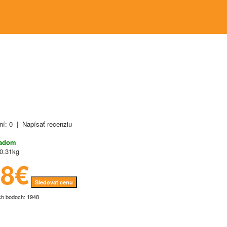
ní: 0
|
Napísať recenziu
ladom
0.31kg
48€
Sledovať cenu
ch bodoch: 1948