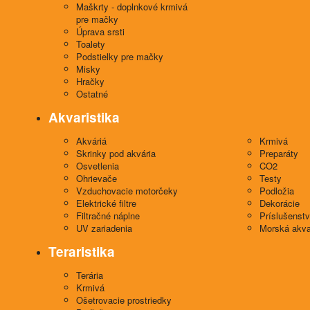
Maškrty - doplnkové krmivá
pre mačky
Úprava srsti
Toalety
Podstielky pre mačky
Misky
Hračky
Ostatné
Akvaristika
Akváriá
Krmivá
Skrinky pod akvária
Preparáty
Osvetlenia
CO2
Ohrievače
Testy
Vzduchovacie motorčeky
Podložia
Elektrické filtre
Dekorácie
Filtračné náplne
Príslušenst
UV zariadenia
Morská akva
Teraristika
Terária
Krmivá
Ošetrovacie prostriedky