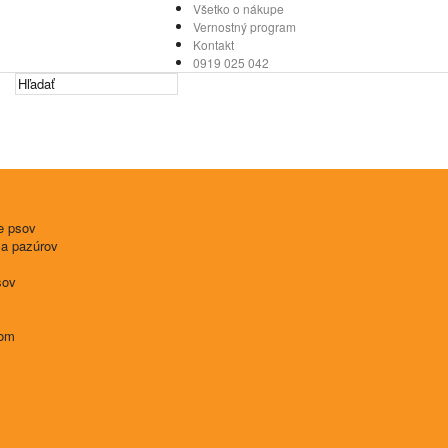
Všetko o nákupe
Vernostný program
Kontakt
0919 025 042
e psov
 a pazúrov
sov
tom