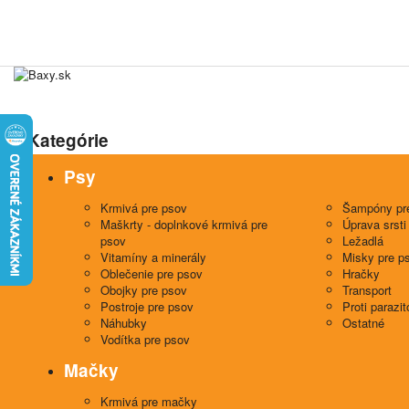
Kategórie
Psy
Krmivá pre psov
Šampóny pr
Maškrty - doplnkové krmivá pre
Úprava srsti
psov
Ležadlá
Vitamíny a minerály
Misky pre p
Oblečenie pre psov
Hračky
Obojky pre psov
Transport
Postroje pre psov
Proti parazi
Náhubky
Ostatné
Vodítka pre psov
Mačky
Krmivá pre mačky