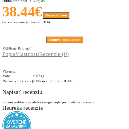
Hrubá hmotnosť
0.07kg
38.44€
Sledovať cenu
Cena vo vernostných bodoch: 3844
Sledovať dostupnosť
Obľúbené
Porovnať
Popis
Vlastnosti
Recenzie (0)
Vlastnosti
Váha
0.07kg
Rozmery (d x š x v)
0.00cm x 0.00cm x 0.00cm
Napísať recenziu
Prosím
prihláste sa
alebo
zaregistrujte
pre pridanie recenzie
Heureka recenzie