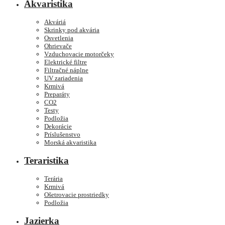
Akvaristika
Akváriá
Skrinky pod akvária
Osvetlenia
Ohrievače
Vzduchovacie motorčeky
Elektrické filtre
Filtračné náplne
UV zariadenia
Krmivá
Preparáty
CO2
Testy
Podložia
Dekorácie
Príslušenstvo
Morská akvaristika
Teraristika
Terária
Krmivá
Ošetrovacie prostriedky
Podložia
Jazierka