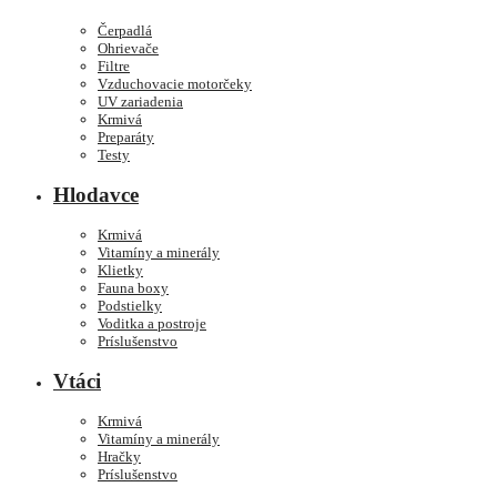
Čerpadlá
Ohrievače
Filtre
Vzduchovacie motorčeky
UV zariadenia
Krmivá
Preparáty
Testy
Hlodavce
Krmivá
Vitamíny a minerály
Klietky
Fauna boxy
Podstielky
Voditka a postroje
Príslušenstvo
Vtáci
Krmivá
Vitamíny a minerály
Hračky
Príslušenstvo