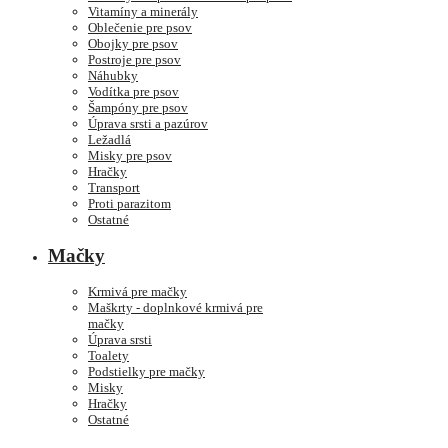
Vitamíny a minerály
Oblečenie pre psov
Obojky pre psov
Postroje pre psov
Náhubky
Vodítka pre psov
Šampóny pre psov
Úprava srsti a pazúrov
Ležadlá
Misky pre psov
Hračky
Transport
Proti parazitom
Ostatné
Mačky
Krmivá pre mačky
Maškrty - doplnkové krmivá pre
mačky
Úprava srsti
Toalety
Podstielky pre mačky
Misky
Hračky
Ostatné