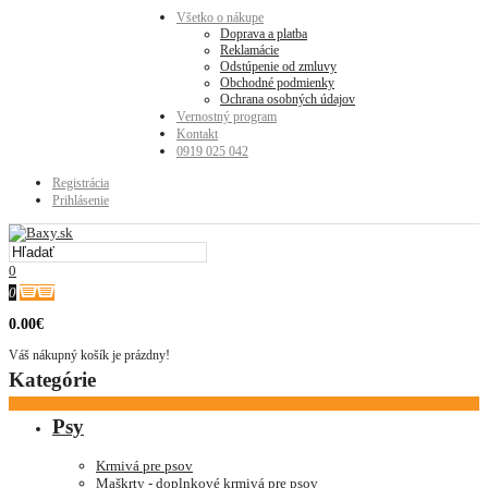
Všetko o nákupe
Doprava a platba
Reklamácie
Odstúpenie od zmluvy
Obchodné podmienky
Ochrana osobných údajov
Vernostný program
Kontakt
0919 025 042
Registrácia
Prihlásenie
0
0
0.00€
Váš nákupný košík je prázdny!
Kategórie
Psy
Krmivá pre psov
Maškrty - doplnkové krmivá pre psov