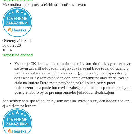
Maximálna spokojnosť a rýchlosť doručenia tovaru
Overený zákazník
30.03.2026
100%
Odporúča obchod
Vsetko je OK, len oznamenie o doruceni by som doplnila,vy napisete,ze
ste tovar zabalili,odovzdali prepravcovi a ze mi bude tovar doruceny v
najblizsich dnoch ( velmi obsiahla info),co moze byt napr.aj na druhy
den.Ocenila by som este v den dorucenia oznamit,ze dnes pride tovar a
cislo na kuriera.Preto moja nevyhoda,nakolko ked som v praci
nedokazem si na poslednu chvilu zabezpecit osobu na prebratie,keby to
vcas viem,bolo by to pre mna omnoho jednoduchsie,dakujem
So vsetkym som spokojna,len by som ocenila uviest presny den dodania tovaru
aj s cislom na kuriera