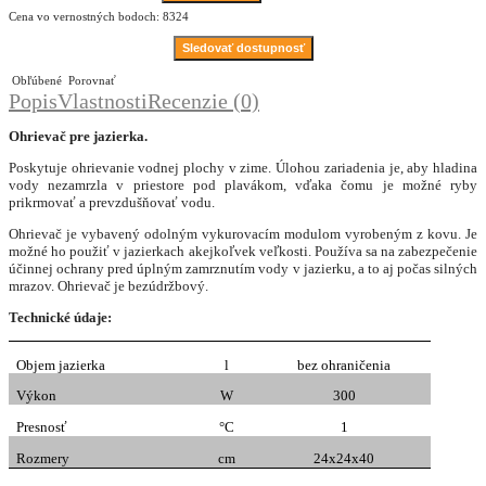
Cena vo vernostných bodoch: 8324
Sledovať dostupnosť
Obľúbené
Porovnať
Popis
Vlastnosti
Recenzie (0)
Ohrievač pre jazierka.
Poskytuje ohrievanie vodnej plochy v zime. Úlohou zariadenia je, aby hladina
vody nezamrzla v priestore pod plavákom, vďaka čomu je možné ryby
prikrmovať a prevzdušňovať vodu.
Ohrievač je vybavený odolným vykurovacím modulom vyrobeným z kovu. Je
možné ho použiť v jazierkach akejkoľvek veľkosti. Používa sa na zabezpečenie
účinnej ochrany pred úplným zamrznutím vody v jazierku, a to aj počas silných
mrazov. Ohrievač je bezúdržbový.
Technické údaje:
Objem jazierka
l
bez ohraničenia
Výkon
W
300
Presnosť
°C
1
Rozmery
cm
24x24x40