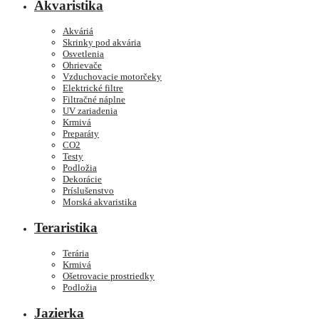
Akvaristika
Akváriá
Skrinky pod akvária
Osvetlenia
Ohrievače
Vzduchovacie motorčeky
Elektrické filtre
Filtračné náplne
UV zariadenia
Krmivá
Preparáty
CO2
Testy
Podložia
Dekorácie
Príslušenstvo
Morská akvaristika
Teraristika
Terária
Krmivá
Ošetrovacie prostriedky
Podložia
Jazierka