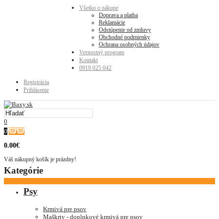
Všetko o nákupe
Doprava a platba
Reklamácie
Odstúpenie od zmluvy
Obchodné podmienky
Ochrana osobných údajov
Vernostný program
Kontakt
0919 025 042
Registrácia
Prihlásenie
0
0
0.00€
Váš nákupný košík je prázdny!
Kategórie
Psy
Krmivá pre psov
Maškrty - doplnkové krmivá pre psov