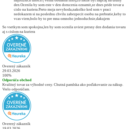
najblizsich dnoch ( velmi obsiahla info),co moze byt napr.aj na druhy
den.Ocenila by som este v den dorucenia oznamit,ze dnes pride tovar a
cislo na kuriera.Preto moja nevyhoda,nakolko ked som v praci
nedokazem si na poslednu chvilu zabezpecit osobu na prebratie,keby to
vcas viem,bolo by to pre mna omnoho jednoduchsie,dakujem
So vsetkym som spokojna,len by som ocenila uviest presny den dodania tovaru
aj s cislom na kuriera
Overený zákazník
29.03.2026
100%
Odporúča obchod
Kvalitný tovar za výhodné ceny. Chutná pamlska ako poďakovanie za nákup.
Vrelo odporúčam.
Overený zákazník
19.03.2026