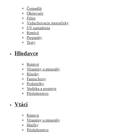
Čerpadlá
Ohrievače
Filtre
Vzduchovacie motorčeky
UV zariadenia
Krmivá
Preparáty
Testy
Hlodavce
Krmivá
Vitamíny a minerály
Klietky
Fauna boxy
Podstielky
Voditka a postroje
Príslušenstvo
Vtáci
Krmivá
Vitamíny a minerály
Hračky
Príslušenstvo