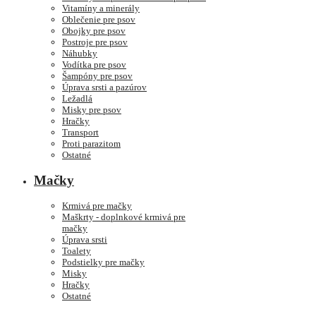
Vitamíny a minerály
Oblečenie pre psov
Obojky pre psov
Postroje pre psov
Náhubky
Vodítka pre psov
Šampóny pre psov
Úprava srsti a pazúrov
Ležadlá
Misky pre psov
Hračky
Transport
Proti parazitom
Ostatné
Mačky
Krmivá pre mačky
Maškrty - doplnkové krmivá pre
mačky
Úprava srsti
Toalety
Podstielky pre mačky
Misky
Hračky
Ostatné