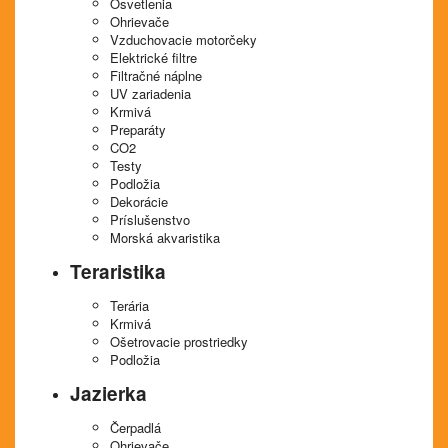
Osvetlenia
Ohrievače
Vzduchovacie motorčeky
Elektrické filtre
Filtračné náplne
UV zariadenia
Krmivá
Preparáty
CO2
Testy
Podložia
Dekorácie
Príslušenstvo
Morská akvaristika
Teraristika
Terária
Krmivá
Ošetrovacie prostriedky
Podložia
Jazierka
Čerpadlá
Ohrievače