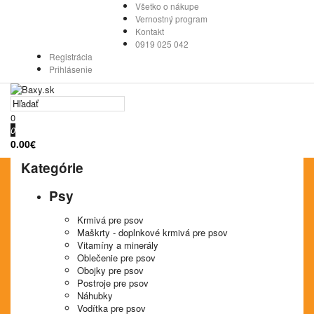
Všetko o nákupe
Vernostný program
Kontakt
0919 025 042
Registrácia
Prihlásenie
0
0
0.00€
Kategórie
Psy
Krmivá pre psov
Maškrty - doplnkové krmivá pre psov
Vitamíny a minerály
Oblečenie pre psov
Obojky pre psov
Postroje pre psov
Náhubky
Vodítka pre psov