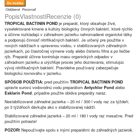
Obľúbené
Porovnať
Popis
Vlastnosti
Recenzie (0)
TROPICAL BACTININ POND
je preparát, ktorý obsahuje živé,
vyselektované kmene a kultúry biologicky činných baktérií, ktoré rýchlo
a účinne rozkladajú v záhradnom jazierku nahromadené organické látky
a podporujú činnosť nitrifikačných baktérií. Je určený pre použitie v
nových nádržiach s upravenou vodou, v stabilizovaných záhradných
jazierkach, po čiastočnej výmene vody alebo čisteniu filtra a po liečbe
rýb. Preparát účinne kontroluje masu organických odpadov v
záhradnom jazierku a urýchľuje proces jeho dozrievania, stimulujúc
vývoj nitrifikačných baktérií. Pravidelne používaný zabezpečuje
biologickú rovnováhu v jazierku.
SPÔSOB POUŽITIA:
pred použitím
TROPICAL BACTININ POND
upravte surovú vodovodnú vodu preparátom
Antychlor Pond
alebo
Esklarin Pond
, prípadne použite obidva preparáty naraz.
Nestabilizované záhradné jazierka – 20 ml / 300 l vody raz za týždeň;
po 3 týždňoch dávkujte ako v stabilizovanej nádrži.
Stabilizované záhradné jazierká – 20 ml / 180 l vody raz mesačne. Pred
použitím potraste!
POZOR!
Nepoužívajte spolu s inými preparátmi do záhradných jazierok.