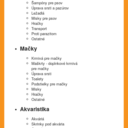
Šampóny pre psov
Úprava srsti a pazúrov
Ležadlá
Misky pre psov
Hračky
Transport
Proti parazitom
Ostatné
Mačky
Krmivá pre mačky
Maškrty - doplnkové krmivá
pre mačky
Úprava srsti
Toalety
Podstielky pre mačky
Misky
Hračky
Ostatné
Akvaristika
Akváriá
Skrinky pod akvária