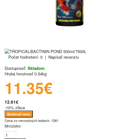
Počet hodnotení: 0
|
Napísať recenziu
Dostupnosť:
Skladom
Hrubá hmotnosť
0.54kg
11.35€
12.61€
-10% zľava
Sledovať cenu
Cena vo vernostných bodoch: 1261
Množstvo