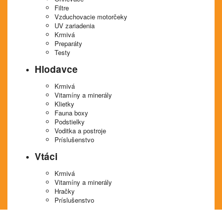
Filtre
Vzduchovacie motorčeky
UV zariadenia
Krmivá
Preparáty
Testy
Hlodavce
Krmivá
Vitamíny a minerály
Klietky
Fauna boxy
Podstielky
Voditka a postroje
Príslušenstvo
Vtáci
Krmivá
Vitamíny a minerály
Hračky
Príslušenstvo