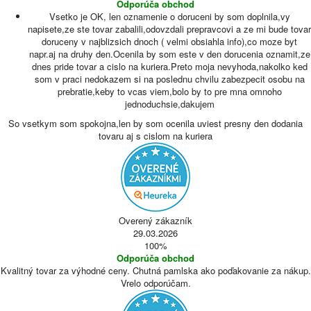
Odporúča obchod
Vsetko je OK, len oznamenie o doruceni by som doplnila,vy
napisete,ze ste tovar zabalili,odovzdali prepravcovi a ze mi bude tovar
doruceny v najblizsich dnoch ( velmi obsiahla info),co moze byt
napr.aj na druhy den.Ocenila by som este v den dorucenia oznamit,ze
dnes pride tovar a cislo na kuriera.Preto moja nevyhoda,nakolko ked
som v praci nedokazem si na poslednu chvilu zabezpecit osobu na
prebratie,keby to vcas viem,bolo by to pre mna omnoho
jednoduchsie,dakujem
So vsetkym som spokojna,len by som ocenila uviest presny den dodania
tovaru aj s cislom na kuriera
Overený zákazník
29.03.2026
100%
Odporúča obchod
Kvalitný tovar za výhodné ceny. Chutná pamlska ako poďakovanie za nákup.
Vrelo odporúčam.