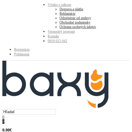
Všetko o nákupe
Doprava a platba
Reklamácie
Odstúpenie od zmluvy
Obchodné podmienky
Ochrana osobných údajov
Vernostný program
Kontakt
0919 025 042
Registrácia
Prihlásenie
0
0
0.00€