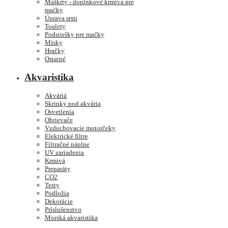
Maškrty - doplnkové krmivá pre
mačky
Úprava srsti
Toalety
Podstielky pre mačky
Misky
Hračky
Ostatné
Akvaristika
Akváriá
Skrinky pod akvária
Osvetlenia
Ohrievače
Vzduchovacie motorčeky
Elektrické filtre
Filtračné náplne
UV zariadenia
Krmivá
Preparáty
CO2
Testy
Podložia
Dekorácie
Príslušenstvo
Morská akvaristika