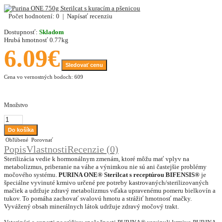
Počet hodnotení: 0
|
Napísať recenziu
Dostupnosť:
Skladom
Hrubá hmotnosť
0.77kg
6.09€
Sledovať cenu
Cena vo vernostných bodoch: 609
Množstvo
Obľúbené
Porovnať
Popis
Vlastnosti
Recenzie (0)
Sterilizácia vedie k hormonálnym zmenám, ktoré môžu mať vplyv na
metabolizmus, priberanie na váhe a výnimkou nie sú ani častejšie problémy
močového systému.
PURINA ONE® Sterilcat s receptúrou BIFENSIS®
je
špeciálne vyvinuté krmivo určené pre potreby kastrovaných/sterilizovaných
mačiek a udržuje zdravý metabolizmus vďaka upravenému pomeru bielkovín a
tukov. To pomáha zachovať svalovú hmotu a strážiť hmotnosť mačky.
Vyvážený obsah minerálnych látok udržuje zdravý močový trakt.