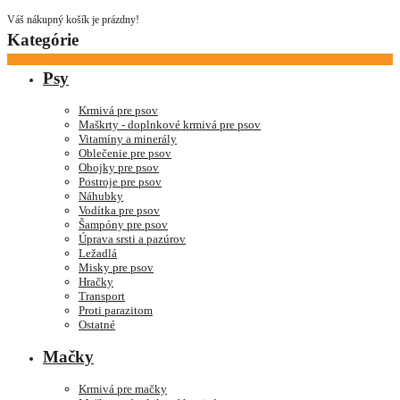
Váš nákupný košík je prázdny!
Kategórie
Psy
Krmivá pre psov
Maškrty - doplnkové krmivá pre psov
Vitamíny a minerály
Oblečenie pre psov
Obojky pre psov
Postroje pre psov
Náhubky
Vodítka pre psov
Šampóny pre psov
Úprava srsti a pazúrov
Ležadlá
Misky pre psov
Hračky
Transport
Proti parazitom
Ostatné
Mačky
Krmivá pre mačky