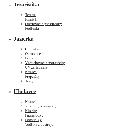
Teraristika
Terária
Krmivá
Ošetrovacie prostriedky
Podložia
Jazierka
Čerpadlá
Ohrievače
Filtre
Vzduchovacie motorčeky
UV zariadenia
Krmivá
Preparáty
Testy
Hlodavce
Krmivá
Vitamíny a minerály
Klietky
Fauna boxy
Podstielky
Voditka a postroje