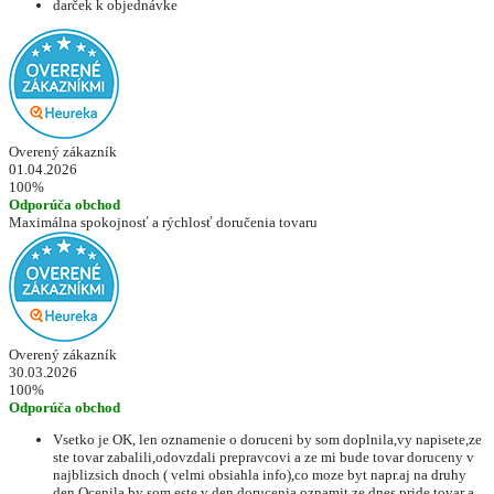
darček k objednávke
Overený zákazník
01.04.2026
100%
Odporúča obchod
Maximálna spokojnosť a rýchlosť doručenia tovaru
Overený zákazník
30.03.2026
100%
Odporúča obchod
Vsetko je OK, len oznamenie o doruceni by som doplnila,vy napisete,ze
ste tovar zabalili,odovzdali prepravcovi a ze mi bude tovar doruceny v
najblizsich dnoch ( velmi obsiahla info),co moze byt napr.aj na druhy
den.Ocenila by som este v den dorucenia oznamit,ze dnes pride tovar a