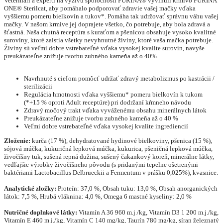
​Veterinári a experti na výživu spoločnosti PURINA® vyvinuli krmivo PURINA
ONE® Sterilcat, aby pomáhalo podporovať zdravie vašej mačky vďaka
vyššiemu pomeru bielkovín a tukov*. Pomáha tak udržovať správnu váhu vašej
mačky. V našom krmive jej doprajete všetko, čo potrebuje, aby bola zdravá a
šťastná. Naša chutná receptúra s kuraťom a pšenicou obsahuje vysoko kvalitné
suroviny, ktoré zaistia všetky nevyhnutné živiny, ktoré vaša mačka potrebuje.
Živiny sú veľmi dobre vstrebateľné vďaka vysokej kvalite surovín, navyše
preukázateľne znižuje tvorbu zubného kameňa až o 40%.
Navrhnuté s cieľom pomôcť udržať zdravý metabolizmus po kastrácii /
sterilizácii
Regulácia hmotnosti vďaka vyššiemu* pomeru bielkovín k tukom
(*+15 % oproti Adult receptúre) pri dodržaní kŕmneho návodu
Zdravý močový trakt vďaka vyváženému obsahu minerálnych látok
Preukázateľne znižuje tvorbu zubného kameňa až o 40 %
Veľmi dobre vstrebateľné vďaka vysokej kvalite ingrediencií
Zloženie:
kurča (17 %), dehydratované hydinové bielkoviny, pšenica (15 %),
sójová múčka, kukuričná lepková múčka, kukurica, pšeničná lepková múčka,
živočíšny tuk, sušená repná dužina, sušený čakankový koreň,
minerálne látky,
vedľajšie výrobky živočíšneho pôvodu (s pridanými
tepelne ošetrenými
baktériami Lactobacillus Delbrueckii a Fermentum v prášku 0,025%), kvasnice.
Analytické zložky:
Proteín: 37,0 %, Obsah tuku: 13,0 %, Obsah anorganických
látok: 7,5 %, Hrubá vláknina: 4,0 %, Omega 6 mastné kyseliny: 2,0 %
Nutričné doplnkové látky:
Vitamín A 36 960 m.j./kg, Vitamín D3 1 200 m.j./kg,
Vitamín E 460 m.j./kg, Vitamín C 140 mg/kg, Taurín 780 mg/kg, síran železnatý