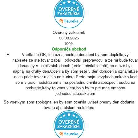
Overený zákazník
30.03.2026
100%
Odporúča obchod
Vsetko je OK, len oznamenie o doruceni by som doplnila,vy
napisete,ze ste tovar zabalili,odovzdali prepravcovi a ze mi bude tovar
doruceny v najblizsich dnoch ( velmi obsiahla info),co moze byt
napr.aj na druhy den.Ocenila by som este v den dorucenia oznamit,ze
dnes pride tovar a cislo na kuriera.Preto moja nevyhoda,nakolko ked
som v praci nedokazem si na poslednu chvilu zabezpecit osobu na
prebratie,keby to vcas viem,bolo by to pre mna omnoho
jednoduchsie,dakujem
So vsetkym som spokojna,len by som ocenila uviest presny den dodania
tovaru aj s cislom na kuriera