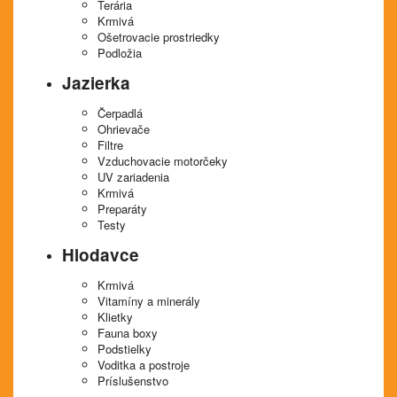
Terária
Krmivá
Ošetrovacie prostriedky
Podložia
Jazierka
Čerpadlá
Ohrievače
Filtre
Vzduchovacie motorčeky
UV zariadenia
Krmivá
Preparáty
Testy
Hlodavce
Krmivá
Vitamíny a minerály
Klietky
Fauna boxy
Podstielky
Voditka a postroje
Príslušenstvo