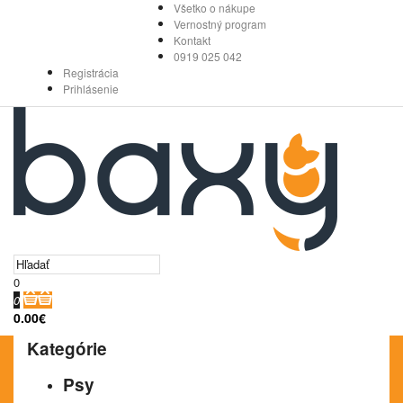
Všetko o nákupe
Vernostný program
Kontakt
0919 025 042
Registrácia
Prihlásenie
0
0
0.00€
Kategórie
Psy