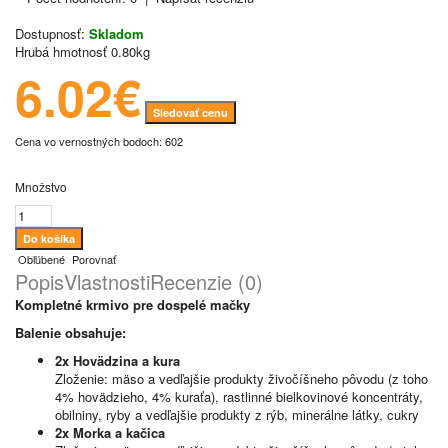
Dostupnosť:
Skladom
Hrubá hmotnosť
0.80kg
6.02€
Sledovať cenu
Cena vo vernostných bodoch: 602
Množstvo
Obľúbené
Porovnať
Popis
Vlastnosti
Recenzie (0)
Kompletné krmivo pre dospelé mačky
Balenie obsahuje:
2x Hovädzina a kura
Zloženie: mäso a vedľajšie produkty živočíšneho pôvodu (z toho
4% hovädzieho, 4% kuraťa), rastlinné bielkovinové koncentráty,
obilniny, ryby a vedľajšie produkty z rýb, minerálne látky, cukry
2x Morka a kačica