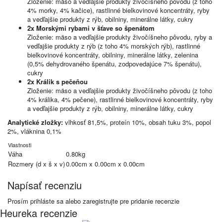
Zloženie: mäso a vedľajšie produkty živočíšneho pôvodu (z toho
4% morky, 4% kačice), rastlinné bielkovinové koncentráty, ryby
a vedľajšie produkty z rýb, obilniny, minerálne látky, cukry
2x Morskými rybami v šťave so špenátom
Zloženie: mäso a vedľajšie produkty živočíšneho pôvodu, ryby a
vedľajšie produkty z rýb (z toho 4% morských rýb), rastlinné
bielkovinové koncentráty, obilniny, minerálne látky, zelenina
(0,5% dehydrovaného špenátu, zodpovedajúce 7% špenátu),
cukry
2x Králik s pečeňou
Zloženie: mäso a vedľajšie produkty živočíšneho pôvodu (z toho
4% králika, 4% pečene), rastlinné bielkovinové koncentráty, ryby
a vedľajšie produkty z rýb, obilniny, minerálne látky, cukry
Analytické zložky:
vlhkosť 81,5%, proteín 10%, obsah tuku 3%, popol
2%, vláknina 0,1%
Vlastnosti
Váha
0.80kg
Rozmery (d x š x v)
0.00cm x 0.00cm x 0.00cm
Napísať recenziu
Prosím
prihláste sa
alebo
zaregistrujte
pre pridanie recenzie
Heureka recenzie