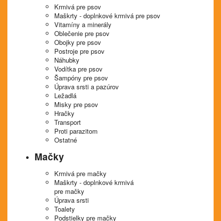
Krmivá pre psov
Maškrty - doplnkové krmivá pre psov
Vitamíny a minerály
Oblečenie pre psov
Obojky pre psov
Postroje pre psov
Náhubky
Vodítka pre psov
Šampóny pre psov
Úprava srsti a pazúrov
Ležadlá
Misky pre psov
Hračky
Transport
Proti parazitom
Ostatné
Mačky
Krmivá pre mačky
Maškrty - doplnkové krmivá
pre mačky
Úprava srsti
Toalety
Podstielky pre mačky