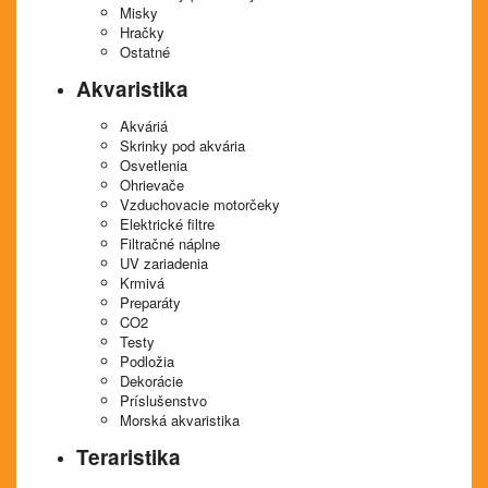
Misky
Hračky
Ostatné
Akvaristika
Akváriá
Skrinky pod akvária
Osvetlenia
Ohrievače
Vzduchovacie motorčeky
Elektrické filtre
Filtračné náplne
UV zariadenia
Krmivá
Preparáty
CO2
Testy
Podložia
Dekorácie
Príslušenstvo
Morská akvaristika
Teraristika