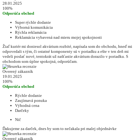
28.01.2025
100%
Odporúča obchod
Super rýchle dodanie
Výborná komunikácia
Rýchla reklamácia
Reklamácia vybavená nad mieru mojej spokojnosti
Žiaľ kuriér mi doniesol akvárium rozbité, napísala som do obchodu, hneď mi
odpovedali s tým, či ostatné komponenty sú v poriadku a ešte v ten deň mi
vedeli poslať nové, tentokrát už našťastie akvárium dorazilo v poriadku. S
obchodom som úplne spokojná, odporúčam.
Overený zákazník
19.01.2025
100%
Odporúča obchod
Rýchle dodanie
Zaujímavá ponuka
Výhodná cena
Darčeky
Nič
Ďakujeme za darček, dnes by som to nečakala pri malej objednávke
Overený zákazník