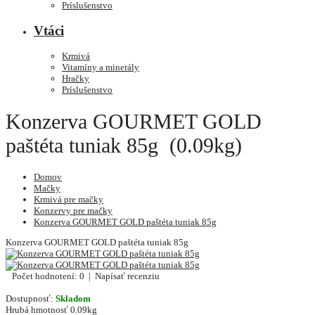
Príslušenstvo
Vtáci
Krmivá
Vitamíny a minerály
Hračky
Príslušenstvo
Konzerva GOURMET GOLD
paštéta tuniak 85g (0.09kg)
Domov
Mačky
Krmivá pre mačky
Konzervy pre mačky
Konzerva GOURMET GOLD paštéta tuniak 85g
Konzerva GOURMET GOLD paštéta tuniak 85g
Počet hodnotení: 0
|
Napísať recenziu
Dostupnosť:
Skladom
Hrubá hmotnosť
0.09kg