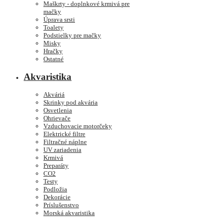
Maškrty - doplnkové krmivá pre
mačky
Úprava srsti
Toalety
Podstielky pre mačky
Misky
Hračky
Ostatné
Akvaristika
Akváriá
Skrinky pod akvária
Osvetlenia
Ohrievače
Vzduchovacie motorčeky
Elektrické filtre
Filtračné náplne
UV zariadenia
Krmivá
Preparáty
CO2
Testy
Podložia
Dekorácie
Príslušenstvo
Morská akvaristika