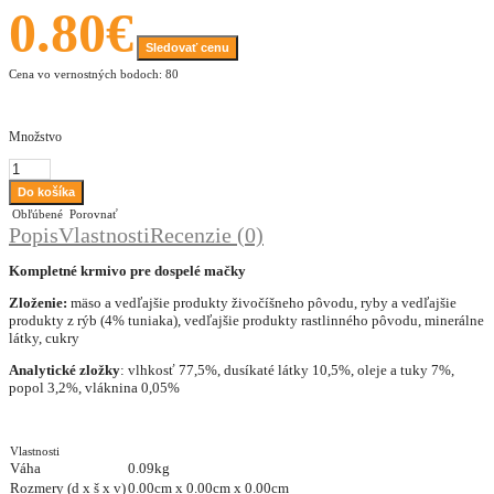
0.80€
Sledovať cenu
Cena vo vernostných bodoch: 80
Množstvo
Obľúbené
Porovnať
Popis
Vlastnosti
Recenzie (0)
Kompletné krmivo pre dospelé mačky
Zloženie:
mäso a vedľajšie produkty živočíšneho pôvodu, ryby a vedľajšie
produkty z rýb (4% tuniaka), vedľajšie produkty rastlinného pôvodu, minerálne
látky, cukry
Analytické zložky
: vlhkosť 77,5%, dusíkaté látky 10,5%, oleje a tuky 7%,
popol 3,2%, vláknina 0,05%
Vlastnosti
Váha
0.09kg
Rozmery (d x š x v)
0.00cm x 0.00cm x 0.00cm