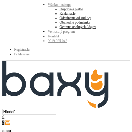
Všetko o nákupe
Doprava a platba
Reklamácie
Odstúpenie od zmluvy
Obchodné podmienky
Ochrana osobných údajov
Vernostný program
Kontakt
0919 025 042
Registrácia
Prihlásenie
0
0
0.00€