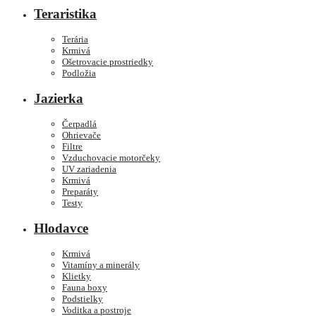
Teraristika
Terária
Krmivá
Ošetrovacie prostriedky
Podložia
Jazierka
Čerpadlá
Ohrievače
Filtre
Vzduchovacie motorčeky
UV zariadenia
Krmivá
Preparáty
Testy
Hlodavce
Krmivá
Vitamíny a minerály
Klietky
Fauna boxy
Podstielky
Voditka a postroje