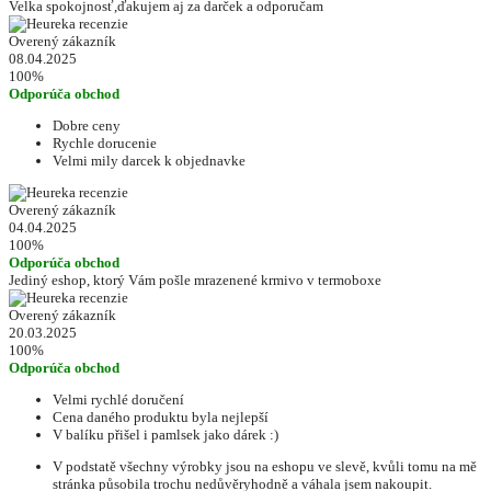
Velka spokojnosť,ďakujem aj za darček a odporučam
Overený zákazník
08.04.2025
100%
Odporúča obchod
Dobre ceny
Rychle dorucenie
Velmi mily darcek k objednavke
Overený zákazník
04.04.2025
100%
Odporúča obchod
Jediný eshop, ktorý Vám pošle mrazenené krmivo v termoboxe
Overený zákazník
20.03.2025
100%
Odporúča obchod
Velmi rychlé doručení
Cena daného produktu byla nejlepší
V balíku přišel i pamlsek jako dárek :)
V podstatě všechny výrobky jsou na eshopu ve slevě, kvůli tomu na mě
stránka působila trochu nedůvěryhodně a váhala jsem nakoupit.