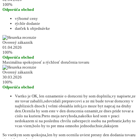
100%
Odporúča obchod
výborné ceny
rýchle dodanie
darček k objednávke
Overený zákazník
01.04.2026
100%
Odporúča obchod
Maximálna spokojnosť a rýchlosť doručenia tovaru
Overený zákazník
30.03.2026
100%
Odporúča obchod
Vsetko je OK, len oznamenie o doruceni by som doplnila,vy napisete,ze
ste tovar zabalili,odovzdali prepravcovi a ze mi bude tovar doruceny v
najblizsich dnoch ( velmi obsiahla info),co moze byt napr.aj na druhy
den.Ocenila by som este v den dorucenia oznamit,ze dnes pride tovar a
cislo na kuriera.Preto moja nevyhoda,nakolko ked som v praci
nedokazem si na poslednu chvilu zabezpecit osobu na prebratie,keby to
vcas viem,bolo by to pre mna omnoho jednoduchsie,dakujem
So vsetkym som spokojna,len by som ocenila uviest presny den dodania tovaru