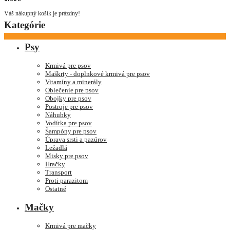
Váš nákupný košík je prázdny!
Kategórie
Psy
Krmivá pre psov
Maškrty - doplnkové krmivá pre psov
Vitamíny a minerály
Oblečenie pre psov
Obojky pre psov
Postroje pre psov
Náhubky
Vodítka pre psov
Šampóny pre psov
Úprava srsti a pazúrov
Ležadlá
Misky pre psov
Hračky
Transport
Proti parazitom
Ostatné
Mačky
Krmivá pre mačky