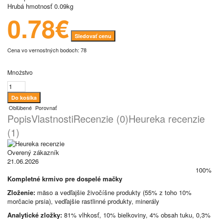
Hrubá hmotnosť
0.09kg
0.78€
Sledovať cenu
Cena vo vernostných bodoch: 78
Množstvo
Obľúbené
Porovnať
Popis
Vlastnosti
Recenzie (0)
Heureka recenzie
(1)
Overený zákazník
21.06.2026
100%
Kompletné krmivo pre dospelé mačky
Zloženie:
mäso a vedľajšie živočíšne produkty (55% z toho 10%
morčacie prsia), vedľajšie rastlinné produkty, minerály
Analytické zložky:
81% vlhkosť, 10% bielkoviny, 4% obsah tuku, 0,3%