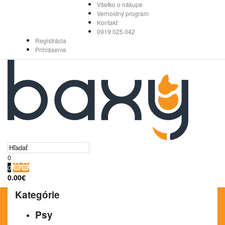
Všetko o nákupe
Vernostný program
Kontakt
0919 025 042
Registrácia
Prihlásenie
0
0
0.00€
Kategórie
Psy