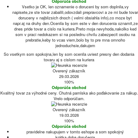
Odporúča obchod
Vsetko je OK, len oznamenie o doruceni by som doplnila,vy
napisete,ze ste tovar zabalili,odovzdali prepravcovi a ze mi bude tovar
doruceny v najblizsich dnoch ( velmi obsiahla info),co moze byt
napr.aj na druhy den.Ocenila by som este v den dorucenia oznamit,ze
dnes pride tovar a cislo na kuriera.Preto moja nevyhoda,nakolko ked
som v praci nedokazem si na poslednu chvilu zabezpecit osobu na
prebratie,keby to vcas viem,bolo by to pre mna omnoho
jednoduchsie,dakujem
So vsetkym som spokojna,len by som ocenila uviest presny den dodania
tovaru aj s cislom na kuriera
Overený zákazník
29.03.2026
100%
Odporúča obchod
Kvalitný tovar za výhodné ceny. Chutná pamlska ako poďakovanie za nákup.
Vrelo odporúčam.
Overený zákazník
19.03.2026
100%
Odporúča obchod
pravidelne nakupujem v tomto eshope a som spokojný
krátka doba doručenia