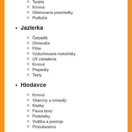
Terária
Krmivá
Ošetrovacie prostriedky
Podložia
Jazierka
Čerpadlá
Ohrievače
Filtre
Vzduchovacie motorčeky
UV zariadenia
Krmivá
Preparáty
Testy
Hlodavce
Krmivá
Vitamíny a minerály
Klietky
Fauna boxy
Podstielky
Voditka a postroje
Príslušenstvo