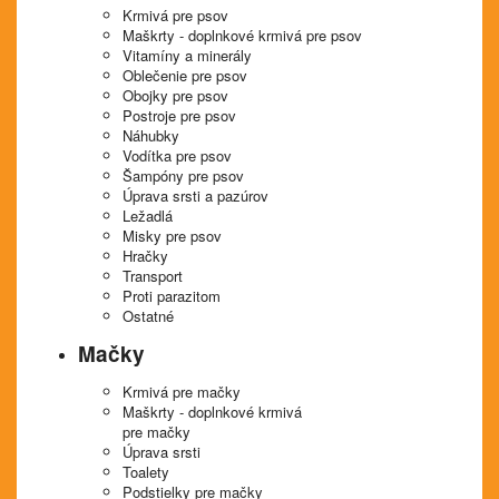
Krmivá pre psov
Maškrty - doplnkové krmivá pre psov
Vitamíny a minerály
Oblečenie pre psov
Obojky pre psov
Postroje pre psov
Náhubky
Vodítka pre psov
Šampóny pre psov
Úprava srsti a pazúrov
Ležadlá
Misky pre psov
Hračky
Transport
Proti parazitom
Ostatné
Mačky
Krmivá pre mačky
Maškrty - doplnkové krmivá
pre mačky
Úprava srsti
Toalety
Podstielky pre mačky