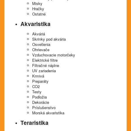
Misky
Hračky
Ostatné
Akvaristika
Akváriá
Skrinky pod akvária
Osvetlenia
Ohrievače
Vzduchovacie motorčeky
Elektrické filtre
Filtračné náplne
UV zariadenia
Krmivá
Preparáty
CO2
Testy
Podložia
Dekorácie
Príslušenstvo
Morská akvaristika
Teraristika