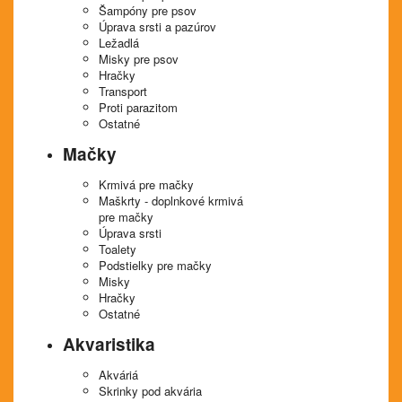
Šampóny pre psov
Úprava srsti a pazúrov
Ležadlá
Misky pre psov
Hračky
Transport
Proti parazitom
Ostatné
Mačky
Krmivá pre mačky
Maškrty - doplnkové krmivá
pre mačky
Úprava srsti
Toalety
Podstielky pre mačky
Misky
Hračky
Ostatné
Akvaristika
Akváriá
Skrinky pod akvária