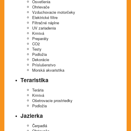
Osvetlenia
Ohrievače
Vzduchovacie motorčeky
Elektrické filtre
Filtračné náplne
UV zariadenia
Krmivá
Preparáty
CO2
Testy
Podložia
Dekorácie
Príslušenstvo
Morská akvaristika
Teraristika
Terária
Krmivá
Ošetrovacie prostriedky
Podložia
Jazierka
Čerpadlá
Ohrievače