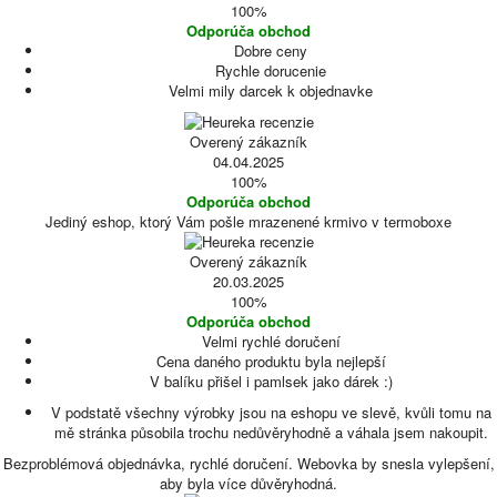
100%
Odporúča obchod
Dobre ceny
Rychle dorucenie
Velmi mily darcek k objednavke
Overený zákazník
04.04.2025
100%
Odporúča obchod
Jediný eshop, ktorý Vám pošle mrazenené krmivo v termoboxe
Overený zákazník
20.03.2025
100%
Odporúča obchod
Velmi rychlé doručení
Cena daného produktu byla nejlepší
V balíku přišel i pamlsek jako dárek :)
V podstatě všechny výrobky jsou na eshopu ve slevě, kvůli tomu na
mě stránka působila trochu nedůvěryhodně a váhala jsem nakoupit.
Bezproblémová objednávka, rychlé doručení. Webovka by snesla vylepšení,
aby byla více důvěryhodná.