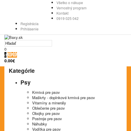
Všetko o nákupe
Vernostný program
Kontakt
0919 025 042
Registrácia
Prihlásenie
0
0
0.00€
Kategórie
Psy
Krmivá pre psov
Maškrty - doplnkové krmivá pre psov
Vitamíny a minerály
Oblečenie pre psov
Obojky pre psov
Postroje pre psov
Náhubky
Vodítka pre psov