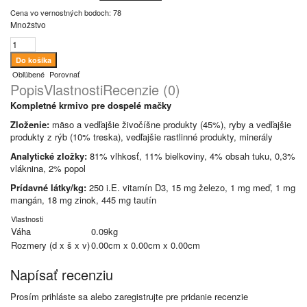
Cena vo vernostných bodoch: 78
Množstvo
Obľúbené
Porovnať
Popis
Vlastnosti
Recenzie (0)
Kompletné krmivo pre dospelé mačky
Zloženie:
mäso a vedľajšie živočíšne produkty (45%), ryby a vedľajšie
produkty z rýb (10% treska), vedľajšie rastlinné produkty, minerály
Analytické zložky:
81% vlhkosť, 11% bielkoviny, 4% obsah tuku, 0,3%
vláknina, 2% popol
Prídavné látky/kg:
250 i.E. vitamín D3, 15 mg železo, 1 mg meď, 1 mg
mangán, 18 mg zinok, 445 mg tautín
Vlastnosti
Váha
0.09kg
Rozmery (d x š x v)
0.00cm x 0.00cm x 0.00cm
Napísať recenziu
Prosím
prihláste sa
alebo
zaregistrujte
pre pridanie recenzie