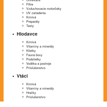
Filtre
Vzduchovacie motorčeky
UV zariadenia
Krmivá
Preparáty
Testy
Hlodavce
Krmivá
Vitamíny a minerály
Klietky
Fauna boxy
Podstielky
Voditka a postroje
Príslušenstvo
Vtáci
Krmivá
Vitamíny a minerály
Hračky
Príslušenstvo