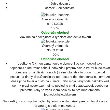
rýchle dodanie
darček k objednávke
Overený zákazník
01.04.2026
100%
Odporúča obchod
Maximálna spokojnosť a rýchlosť doručenia tovaru
Overený zákazník
30.03.2026
100%
Odporúča obchod
Vsetko je OK, len oznamenie o doruceni by som doplnila,vy
napisete,ze ste tovar zabalili,odovzdali prepravcovi a ze mi bude tovar
doruceny v najblizsich dnoch ( velmi obsiahla info),co moze byt
napr.aj na druhy den.Ocenila by som este v den dorucenia oznamit,ze
dnes pride tovar a cislo na kuriera.Preto moja nevyhoda,nakolko ked
som v praci nedokazem si na poslednu chvilu zabezpecit osobu na
prebratie,keby to vcas viem,bolo by to pre mna omnoho
jednoduchsie,dakujem
So vsetkym som spokojna,len by som ocenila uviest presny den dodania
tovaru aj s cislom na kuriera