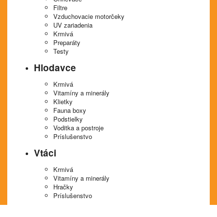
Filtre
Vzduchovacie motorčeky
UV zariadenia
Krmivá
Preparáty
Testy
Hlodavce
Krmivá
Vitamíny a minerály
Klietky
Fauna boxy
Podstielky
Voditka a postroje
Príslušenstvo
Vtáci
Krmivá
Vitamíny a minerály
Hračky
Príslušenstvo