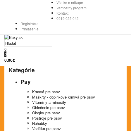
Všetko o nákupe
Vernostný program
Kontakt
0919 025 042
Registrácia
Prihlásenie
0
0
0.00€
Kategórie
Psy
Krmivá pre psov
Maškrty - doplnkové krmivá pre psov
Vitamíny a minerály
Oblečenie pre psov
Obojky pre psov
Postroje pre psov
Náhubky
Vodítka pre psov