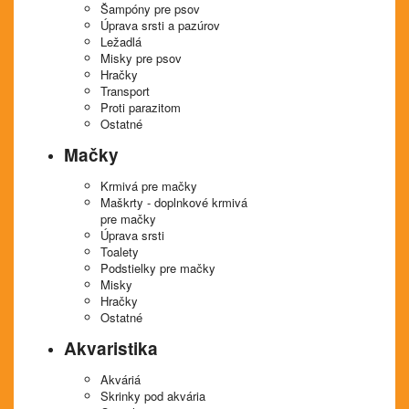
Šampóny pre psov
Úprava srsti a pazúrov
Ležadlá
Misky pre psov
Hračky
Transport
Proti parazitom
Ostatné
Mačky
Krmivá pre mačky
Maškrty - doplnkové krmivá
pre mačky
Úprava srsti
Toalety
Podstielky pre mačky
Misky
Hračky
Ostatné
Akvaristika
Akváriá
Skrinky pod akvária