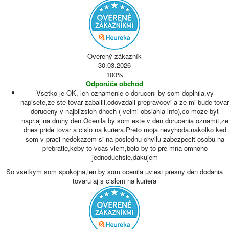
Overený zákazník
30.03.2026
100%
Odporúča obchod
Vsetko je OK, len oznamenie o doruceni by som doplnila,vy
napisete,ze ste tovar zabalili,odovzdali prepravcovi a ze mi bude tovar
doruceny v najblizsich dnoch ( velmi obsiahla info),co moze byt
napr.aj na druhy den.Ocenila by som este v den dorucenia oznamit,ze
dnes pride tovar a cislo na kuriera.Preto moja nevyhoda,nakolko ked
som v praci nedokazem si na poslednu chvilu zabezpecit osobu na
prebratie,keby to vcas viem,bolo by to pre mna omnoho
jednoduchsie,dakujem
So vsetkym som spokojna,len by som ocenila uviest presny den dodania
tovaru aj s cislom na kuriera