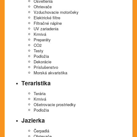
Osvetlenia
Ohrievače
Vzduchovacie motorčeky
Elektrické filtre
Filtračné náplne
UV zariadenia
Krmivá
Preparáty
CO2
Testy
Podložia
Dekorácie
Príslušenstvo
Morská akvaristika
Teraristika
Terária
Krmivá
Ošetrovacie prostriedky
Podložia
Jazierka
Čerpadlá
Ohrievače