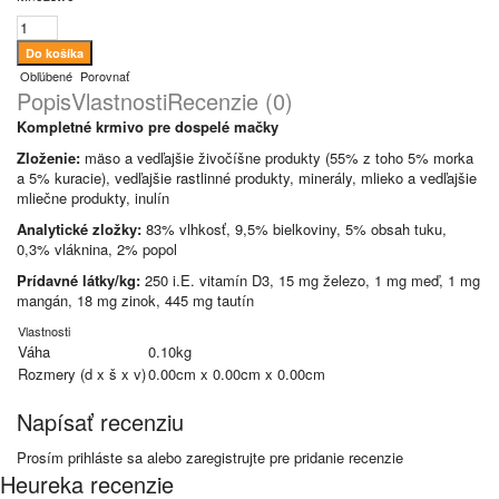
Obľúbené
Porovnať
Popis
Vlastnosti
Recenzie (0)
Kompletné krmivo pre dospelé mačky
Zloženie:
mäso a vedľajšie živočíšne produkty (55% z toho 5% morka
a 5% kuracie), vedľajšie rastlinné produkty, minerály, mlieko a vedľajšie
mliečne produkty, inulín
Analytické zložky:
83% vlhkosť, 9,5% bielkoviny, 5% obsah tuku,
0,3% vláknina, 2% popol
Prídavné látky/kg:
250 i.E. vitamín D3, 15 mg železo, 1 mg meď, 1 mg
mangán, 18 mg zinok, 445 mg tautín
Vlastnosti
Váha
0.10kg
Rozmery (d x š x v)
0.00cm x 0.00cm x 0.00cm
Napísať recenziu
Prosím
prihláste sa
alebo
zaregistrujte
pre pridanie recenzie
Heureka recenzie