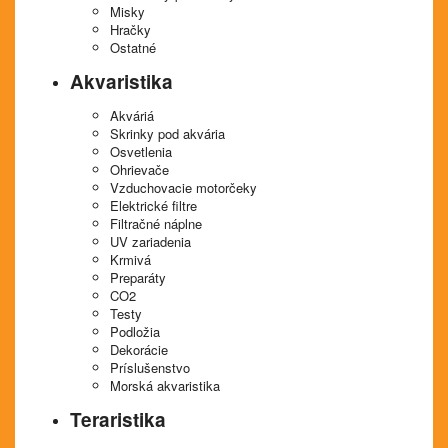
Misky
Hračky
Ostatné
Akvaristika
Akváriá
Skrinky pod akvária
Osvetlenia
Ohrievače
Vzduchovacie motorčeky
Elektrické filtre
Filtračné náplne
UV zariadenia
Krmivá
Preparáty
CO2
Testy
Podložia
Dekorácie
Príslušenstvo
Morská akvaristika
Teraristika