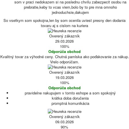
som v praci nedokazem si na poslednu chvilu zabezpecit osobu na
prebratie,keby to vcas viem,bolo by to pre mna omnoho
jednoduchsie,dakujem
So vsetkym som spokojna,len by som ocenila uviest presny den dodania
tovaru aj s cislom na kuriera
Overený zákazník
29.03.2026
100%
Odporúča obchod
Kvalitný tovar za výhodné ceny. Chutná pamlska ako poďakovanie za nákup.
Vrelo odporúčam.
Overený zákazník
19.03.2026
100%
Odporúča obchod
pravidelne nakupujem v tomto eshope a som spokojný
krátka doba doručenia
promptná komunikácia
Overený zákazník
09.03.2026
90%