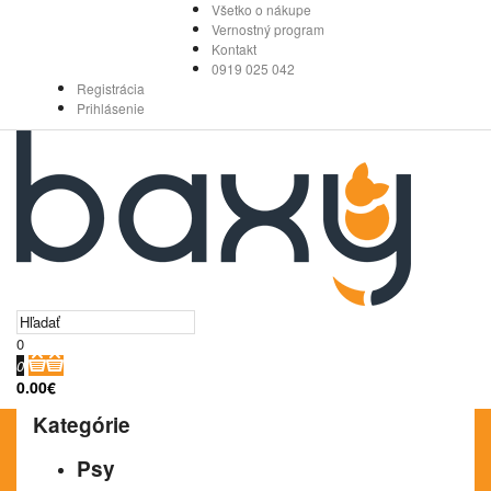
Všetko o nákupe
Vernostný program
Kontakt
0919 025 042
Registrácia
Prihlásenie
0
0
0.00€
Kategórie
Psy