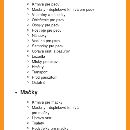
Krmivá pre psov
Maškrty - doplnkové krmivá pre psov
Vitamíny a minerály
Oblečenie pre psov
Obojky pre psov
Postroje pre psov
Náhubky
Vodítka pre psov
Šampóny pre psov
Úprava srsti a pazúrov
Ležadlá
Misky pre psov
Hračky
Transport
Proti parazitom
Ostatné
Mačky
Krmivá pre mačky
Maškrty - doplnkové krmivá
pre mačky
Úprava srsti
Toalety
Podstielky pre mačky