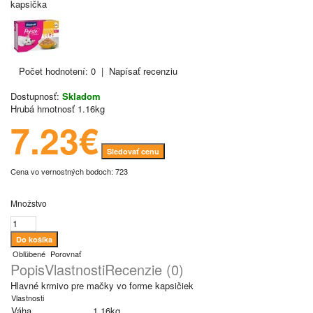
Počet hodnotení: 0
|
Napísať recenziu
Dostupnosť:
Skladom
Hrubá hmotnosť
1.16kg
7.23€
Sledovať cenu
Cena vo vernostných bodoch: 723
Množstvo
Obľúbené
Porovnať
Popis
Vlastnosti
Recenzie (0)
Hlavné krmivo pre mačky vo forme kapsičiek
Vlastnosti
Váha
1.16kg