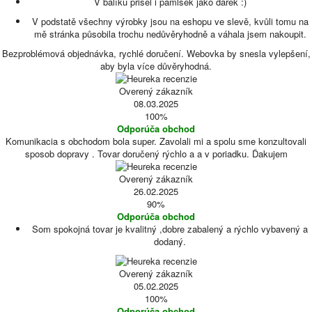
V balíku přišel i pamlsek jako dárek :)
V podstatě všechny výrobky jsou na eshopu ve slevě, kvůli tomu na
mě stránka působila trochu nedůvěryhodně a váhala jsem nakoupit.
Bezproblémová objednávka, rychlé doručení. Webovka by snesla vylepšení,
aby byla více důvěryhodná.
Overený zákazník
08.03.2025
100%
Odporúča obchod
Komunikacia s obchodom bola super. Zavolali mi a spolu sme konzultovali
sposob dopravy . Tovar doručený rýchlo a a v poriadku. Ďakujem
Overený zákazník
26.02.2025
90%
Odporúča obchod
Som spokojná tovar je kvalitný ,dobre zabalený a rýchlo vybavený a
dodaný.
Overený zákazník
05.02.2025
100%
Odporúča obchod