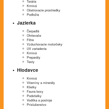
Terária
Krmivá
Ošetrovacie prostriedky
Podložia
Jazierka
Čerpadlá
Ohrievače
Filtre
Vzduchovacie motorčeky
UV zariadenia
Krmivá
Preparáty
Testy
Hlodavce
Krmivá
Vitamíny a minerály
Klietky
Fauna boxy
Podstielky
Voditka a postroje
Príslušenstvo