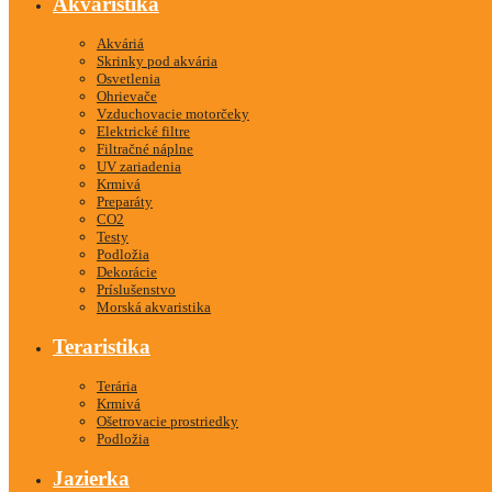
Akvaristika
Akváriá
Skrinky pod akvária
Osvetlenia
Ohrievače
Vzduchovacie motorčeky
Elektrické filtre
Filtračné náplne
UV zariadenia
Krmivá
Preparáty
CO2
Testy
Podložia
Dekorácie
Príslušenstvo
Morská akvaristika
Teraristika
Terária
Krmivá
Ošetrovacie prostriedky
Podložia
Jazierka