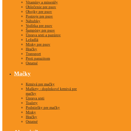
Vitamíny a minerály
Oblečenie pre psov
Obojky pre psov
Postroje pre psov
Náhubky
Vodítka pre psov
Šampóny pre psov
Úprava srsti a pazúrov
Ležadlá
Misky pre psov
Hračky
Transport
Proti parazitom
Ostatné
Mačky
Krmivá pre mačky
Maškrty - doplnkové krmivá pre
mačky
Úprava srsti
Toalety
Podstielky pre mačky
Misky
Hračky
Ostatné