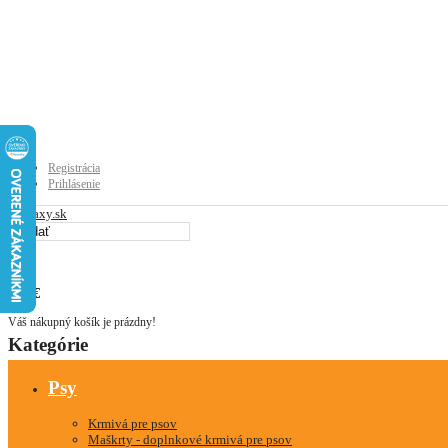
Registrácia
Prihlásenie
0
0
0.00€
Váš nákupný košík je prázdny!
Kategórie
Psy
Krmivá pre psov
Maškrty - doplnkové krmivá pre psov