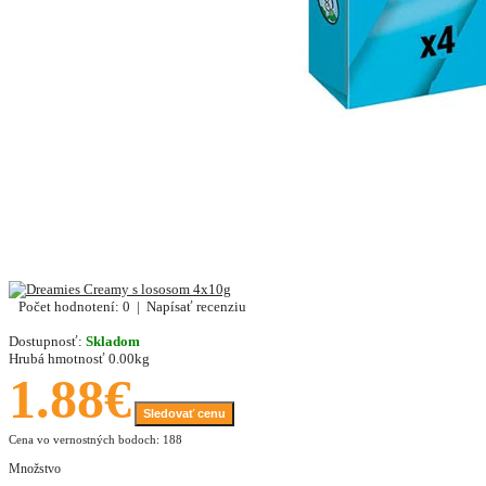
Počet hodnotení: 0
|
Napísať recenziu
Dostupnosť:
Skladom
Hrubá hmotnosť
0.00kg
1.88€
Sledovať cenu
Cena vo vernostných bodoch: 188
Množstvo