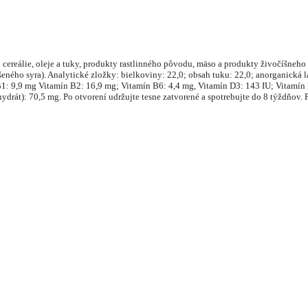
ereálie, oleje a tuky, produkty rastlinného pôvodu, mäso a produkty živočíšneho p
ého syra). Analytické zložky: bielkoviny: 22,0; obsah tuku: 22,0; anorganická lá
B1: 9,9 mg Vitamín B2: 16,9 mg; Vitamín B6: 4,4 mg, Vitamín D3: 143 IU; Vitamín 
rát): 70,5 mg. Po otvorení udržujte tesne zatvorené a spotrebujte do 8 týždňov. P