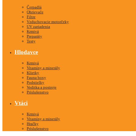
Čerpadlá
Ohrievače
Filtre
Vzduchovacie motorčeky
UV zariadenia
Krmivá
Preparáty
Testy
Hlodavce
Krmivá
Vitamíny a minerály
Klietky
Fauna boxy
Podstielky
Voditka a postroje
Príslušenstvo
Vtáci
Krmivá
Vitamíny a minerály
Hračky
Príslušenstvo