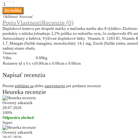
Obľúbené
Porovnať
Popis
Vlastnosti
Recenzie (0)
Doplnkové krmivo pre dospelé mačky a mačiatka staršie ako 8 týždňov Zloženie: c
produkty z mlieka (obsahuje 2,2% prášku zo sušeného syra, čo zodpovedá 4% sušen
Antioxidanty a farbivá; Výživné doplnkové látky: Vitamín A: 1293 IU, Vitamín 
1,7, Mangán (Sulfát mangánu, monohydrát): 14,1 mg, Zinok (Sulfát zinku, monohyd
zadnej strane obalu.
Vlastnosti
Váha
0.00kg
Rozmery (d x š x v)
0.00cm x 0.00cm x 0.00cm
Napísať recenziu
Prosím
prihláste sa
alebo
zaregistrujte
pre pridanie recenzie
Heureka recenzie
Overený zákazník
28.07.2026
100%
Odporúča obchod
Super.
Overený zákazník
20.07.2026