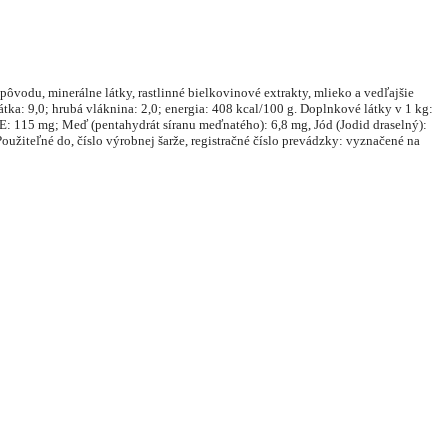
ôvodu, minerálne látky, rastlinné bielkovinové extrakty, mlieko a vedľajšie
tka: 9,0; hrubá vláknina: 2,0; energia: 408 kcal/100 g. Doplnkové látky v 1 kg:
E: 115 mg; Meď (pentahydrát síranu meďnatého): 6,8 mg, Jód (Jodid draselný):
oužiteľné do, číslo výrobnej šarže, registračné číslo prevádzky: vyznačené na