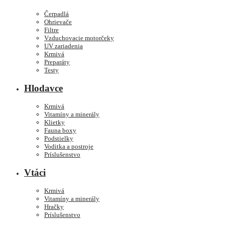
Čerpadlá
Ohrievače
Filtre
Vzduchovacie motorčeky
UV zariadenia
Krmivá
Preparáty
Testy
Hlodavce
Krmivá
Vitamíny a minerály
Klietky
Fauna boxy
Podstielky
Voditka a postroje
Príslušenstvo
Vtáci
Krmivá
Vitamíny a minerály
Hračky
Príslušenstvo