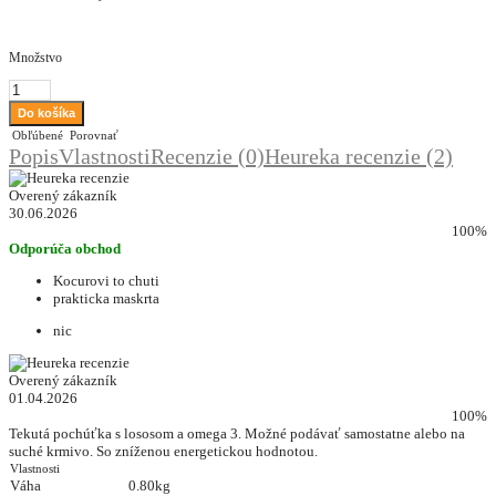
Množstvo
Obľúbené
Porovnať
Popis
Vlastnosti
Recenzie (0)
Heureka recenzie (2)
Overený zákazník
30.06.2026
100%
Odporúča obchod
Kocurovi to chuti
prakticka maskrta
nic
Overený zákazník
01.04.2026
100%
Tekutá pochúťka s lososom a omega 3. Možné podávať samostatne alebo na
suché krmivo. So zníženou energetickou hodnotou.
Vlastnosti
Váha
0.80kg