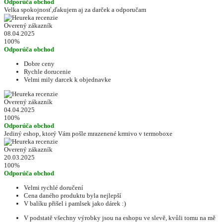
Odporúča obchod
Velka spokojnosť,ďakujem aj za darček a odporučam
Overený zákazník
08.04.2025
100%
Odporúča obchod
Dobre ceny
Rychle dorucenie
Velmi mily darcek k objednavke
Overený zákazník
04.04.2025
100%
Odporúča obchod
Jediný eshop, ktorý Vám pošle mrazenené krmivo v termoboxe
Overený zákazník
20.03.2025
100%
Odporúča obchod
Velmi rychlé doručení
Cena daného produktu byla nejlepší
V balíku přišel i pamlsek jako dárek :)
V podstatě všechny výrobky jsou na eshopu ve slevě, kvůli tomu na mě