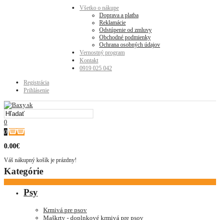
Všetko o nákupe
Doprava a platba
Reklamácie
Odstúpenie od zmluvy
Obchodné podmienky
Ochrana osobných údajov
Vernostný program
Kontakt
0919 025 042
Registrácia
Prihlásenie
0
0
0.00€
Váš nákupný košík je prázdny!
Kategórie
Psy
Krmivá pre psov
Maškrty - doplnkové krmivá pre psov