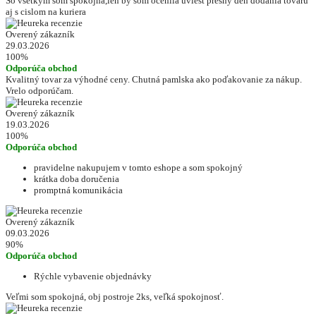
So vsetkym som spokojna,len by som ocenila uviest presny den dodania tovaru
aj s cislom na kuriera
Overený zákazník
29.03.2026
100%
Odporúča obchod
Kvalitný tovar za výhodné ceny. Chutná pamlska ako poďakovanie za nákup.
Vrelo odporúčam.
Overený zákazník
19.03.2026
100%
Odporúča obchod
pravidelne nakupujem v tomto eshope a som spokojný
krátka doba doručenia
promptná komunikácia
Overený zákazník
09.03.2026
90%
Odporúča obchod
Rýchle vybavenie objednávky
Veľmi som spokojná, obj postroje 2ks, veľká spokojnosť.