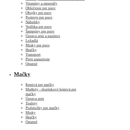
Vitamíny a minerály
Oblečenie pre psov
Obojky pre psov
Postroje pre psov
Náhubky
Vodítka pre psov
Šampóny pre psov
Úprava srsti a pazúrov
Ležadlá
Misky pre psov
Hračky
Transport
Proti parazitom
Ostatné
Mačky
Krmivá pre mačky
Maškrty - doplnkové krmivá pre
mačky
Úprava srsti
Toalety
Podstielky pre mačky
Misky
Hračky
Ostatné