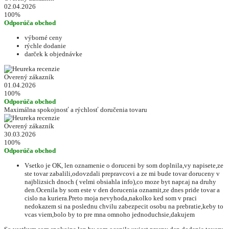
02.04.2026
100%
Odporúča obchod
výborné ceny
rýchle dodanie
darček k objednávke
Overený zákazník
01.04.2026
100%
Odporúča obchod
Maximálna spokojnosť a rýchlosť doručenia tovaru
Overený zákazník
30.03.2026
100%
Odporúča obchod
Vsetko je OK, len oznamenie o doruceni by som doplnila,vy napisete,ze
ste tovar zabalili,odovzdali prepravcovi a ze mi bude tovar doruceny v
najblizsich dnoch ( velmi obsiahla info),co moze byt napr.aj na druhy
den.Ocenila by som este v den dorucenia oznamit,ze dnes pride tovar a
cislo na kuriera.Preto moja nevyhoda,nakolko ked som v praci
nedokazem si na poslednu chvilu zabezpecit osobu na prebratie,keby to
vcas viem,bolo by to pre mna omnoho jednoduchsie,dakujem