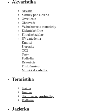
Akvaristika
Akváriá
Skrinky pod akvária
Osvetlenia
Ohrievače
Vzduchovacie motorčeky
Elektrické filtre
Filtračné náplne
UV zariadenia
Krmivá
Preparáty
CO2
Testy
Podložia
Dekorácie
Príslušenstvo
Morská akvaristika
Teraristika
Terária
Krmivá
Ošetrovacie prostriedky
Podložia
Jazierka