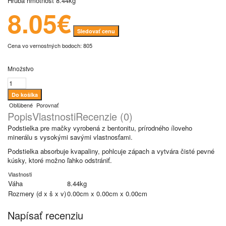
Hrubá hmotnosť
8.44kg
8.05€
Sledovať cenu
Cena vo vernostných bodoch: 805
Množstvo
Obľúbené
Porovnať
Popis
Vlastnosti
Recenzie (0)
Podstielka pre mačky vyrobená z bentonitu, prírodného íloveho
minerálu s vysokými savými vlastnosťami.
Podstielka absorbuje kvapaliny, pohlcuje zápach a vytvára čisté pevné
kúsky, ktoré možno ľahko odstrániť.
Vlastnosti
Váha
8.44kg
Rozmery (d x š x v)
0.00cm x 0.00cm x 0.00cm
Napísať recenziu