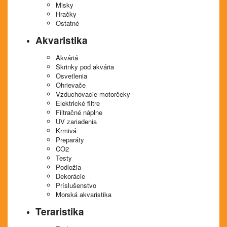
Misky
Hračky
Ostatné
Akvaristika
Akváriá
Skrinky pod akvária
Osvetlenia
Ohrievače
Vzduchovacie motorčeky
Elektrické filtre
Filtračné náplne
UV zariadenia
Krmivá
Preparáty
CO2
Testy
Podložia
Dekorácie
Príslušenstvo
Morská akvaristika
Teraristika