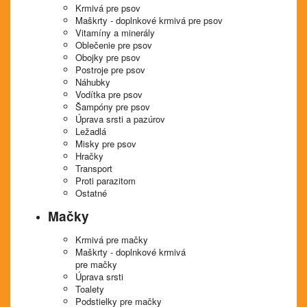
Krmivá pre psov
Maškrty - doplnkové krmivá pre psov
Vitamíny a minerály
Oblečenie pre psov
Obojky pre psov
Postroje pre psov
Náhubky
Vodítka pre psov
Šampóny pre psov
Úprava srsti a pazúrov
Ležadlá
Misky pre psov
Hračky
Transport
Proti parazitom
Ostatné
Mačky
Krmivá pre mačky
Maškrty - doplnkové krmivá
pre mačky
Úprava srsti
Toalety
Podstielky pre mačky