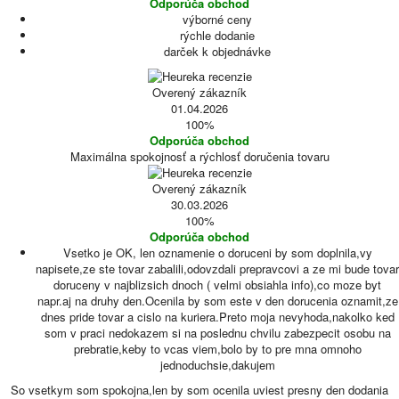
Odporúča obchod
výborné ceny
rýchle dodanie
darček k objednávke
Overený zákazník
01.04.2026
100%
Odporúča obchod
Maximálna spokojnosť a rýchlosť doručenia tovaru
Overený zákazník
30.03.2026
100%
Odporúča obchod
Vsetko je OK, len oznamenie o doruceni by som doplnila,vy
napisete,ze ste tovar zabalili,odovzdali prepravcovi a ze mi bude tovar
doruceny v najblizsich dnoch ( velmi obsiahla info),co moze byt
napr.aj na druhy den.Ocenila by som este v den dorucenia oznamit,ze
dnes pride tovar a cislo na kuriera.Preto moja nevyhoda,nakolko ked
som v praci nedokazem si na poslednu chvilu zabezpecit osobu na
prebratie,keby to vcas viem,bolo by to pre mna omnoho
jednoduchsie,dakujem
So vsetkym som spokojna,len by som ocenila uviest presny den dodania