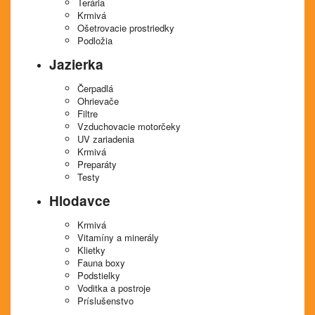
Terária
Krmivá
Ošetrovacie prostriedky
Podložia
Jazierka
Čerpadlá
Ohrievače
Filtre
Vzduchovacie motorčeky
UV zariadenia
Krmivá
Preparáty
Testy
Hlodavce
Krmivá
Vitamíny a minerály
Klietky
Fauna boxy
Podstielky
Voditka a postroje
Príslušenstvo