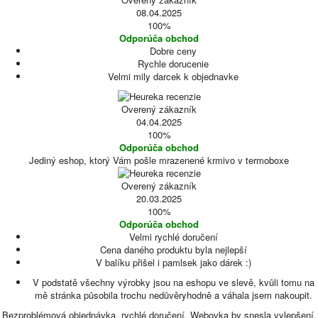
08.04.2025
100%
Odporúča obchod
Dobre ceny
Rychle dorucenie
Velmi mily darcek k objednavke
Overený zákazník
04.04.2025
100%
Odporúča obchod
Jediný eshop, ktorý Vám pošle mrazenené krmivo v termoboxe
Overený zákazník
20.03.2025
100%
Odporúča obchod
Velmi rychlé doručení
Cena daného produktu byla nejlepší
V balíku přišel i pamlsek jako dárek :)
V podstatě všechny výrobky jsou na eshopu ve slevě, kvůli tomu na
mě stránka působila trochu nedůvěryhodně a váhala jsem nakoupit.
Bezproblémová objednávka, rychlé doručení. Webovka by snesla vylepšení,