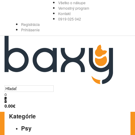
Všetko o nákupe
Vernostný program
Kontakt
0919 025 042
Registrácia
Prihlásenie
0
0
0.00€
Kategórie
Psy