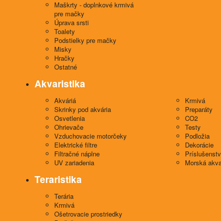
Maškrty - doplnkové krmivá
pre mačky
Úprava srsti
Toalety
Podstielky pre mačky
Misky
Hračky
Ostatné
Akvaristika
Akváriá
Krmivá
Skrinky pod akvária
Preparáty
Osvetlenia
CO2
Ohrievače
Testy
Vzduchovacie motorčeky
Podložia
Elektrické filtre
Dekorácie
Filtračné náplne
Príslušenst
UV zariadenia
Morská akva
Teraristika
Terária
Krmivá
Ošetrovacie prostriedky