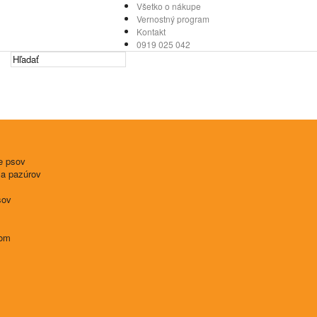
Všetko o nákupe
Vernostný program
Kontakt
0919 025 042
e psov
 a pazúrov
sov
tom