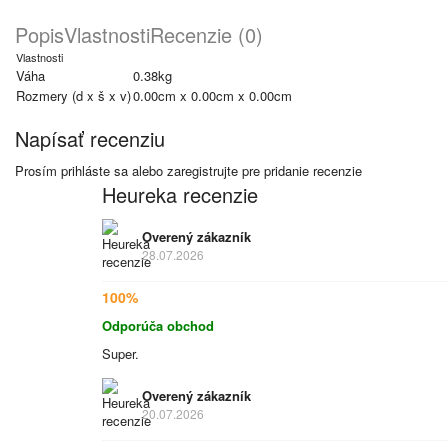
Popis
Vlastnosti
Recenzie (0)
Vlastnosti
Váha
0.38kg
Rozmery (d x š x v)
0.00cm x 0.00cm x 0.00cm
Napísať recenziu
Prosím
prihláste sa
alebo
zaregistrujte
pre pridanie recenzie
Heureka recenzie
Overený zákazník
28.07.2026
100%
Odporúča obchod
Super.
Overený zákazník
20.07.2026