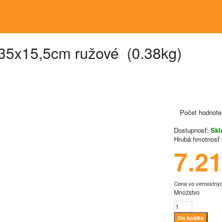
x15,5cm ružové (0.38kg)
Počet hodnote
Dostupnosť:
Sk
Hrubá hmotnosť
7.2
Cena vo vernostný
Množstvo