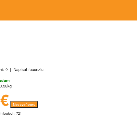
ní: 0
|
Napísať recenziu
ladom
0.38kg
1€
Sledovať cenu
ch bodoch: 721