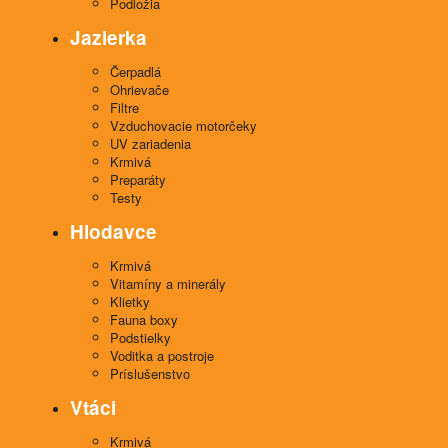
Podložia
Jazierka
Čerpadlá
Ohrievače
Filtre
Vzduchovacie motorčeky
UV zariadenia
Krmivá
Preparáty
Testy
Hlodavce
Krmivá
Vitamíny a minerály
Klietky
Fauna boxy
Podstielky
Voditka a postroje
Príslušenstvo
Vtáci
Krmivá