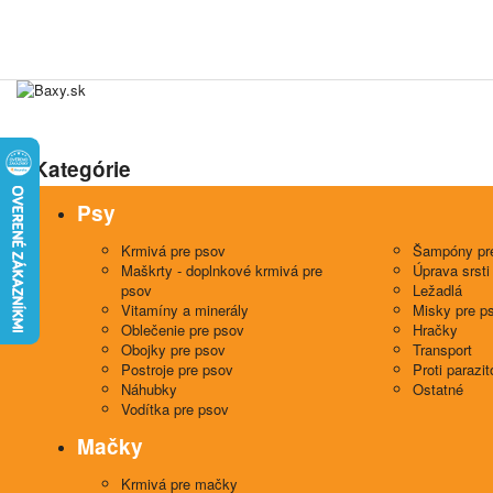
Kategórie
Psy
Krmivá pre psov
Šampóny pr
Maškrty - doplnkové krmivá pre
Úprava srsti
psov
Ležadlá
Vitamíny a minerály
Misky pre p
Oblečenie pre psov
Hračky
Obojky pre psov
Transport
Postroje pre psov
Proti parazi
Náhubky
Ostatné
Vodítka pre psov
Mačky
Krmivá pre mačky