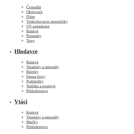
Čerpadlá
Ohrievače
Filtre
Vzduchovacie motorčeky
UV zariadenia
Krmivá
Preparáty
Testy
Hlodavce
Krmivá
Vitamíny a minerály
Klietky
Fauna boxy
Podstielky
Voditka a postroje
Príslušenstvo
Vtáci
Krmivá
Vitamíny a minerály
Hračky
Príslušenstvo