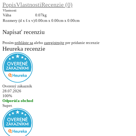
Popis
Vlastnosti
Recenzie (0)
Vlastnosti
Váha
0.07kg
Rozmery (d x š x v)
0.00cm x 0.00cm x 0.00cm
Napísať recenziu
Prosím
prihláste sa
alebo
zaregistrujte
pre pridanie recenzie
Heureka recenzie
Overený zákazník
28.07.2026
100%
Odporúča obchod
Super.