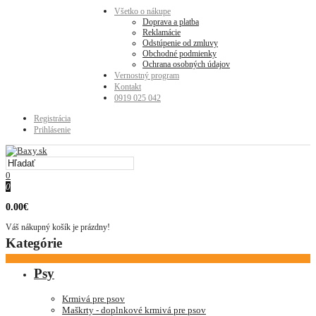
Všetko o nákupe
Doprava a platba
Reklamácie
Odstúpenie od zmluvy
Obchodné podmienky
Ochrana osobných údajov
Vernostný program
Kontakt
0919 025 042
Registrácia
Prihlásenie
0
0
0.00€
Váš nákupný košík je prázdny!
Kategórie
Psy
Krmivá pre psov
Maškrty - doplnkové krmivá pre psov