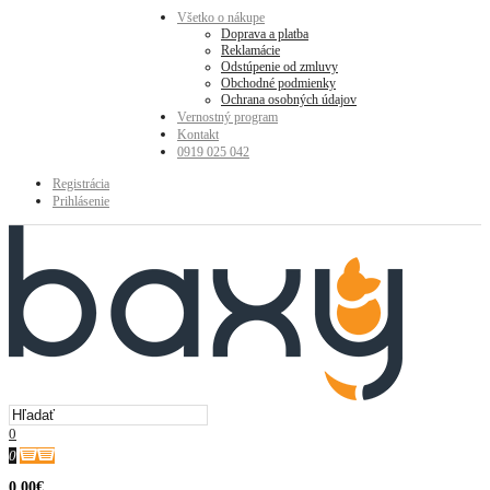
Všetko o nákupe
Doprava a platba
Reklamácie
Odstúpenie od zmluvy
Obchodné podmienky
Ochrana osobných údajov
Vernostný program
Kontakt
0919 025 042
Registrácia
Prihlásenie
0
0
0.00€