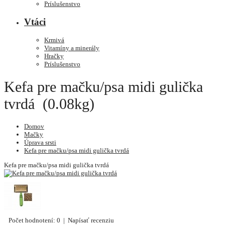
Príslušenstvo
Vtáci
Krmivá
Vitamíny a minerály
Hračky
Príslušenstvo
Kefa pre mačku/psa midi gulička
tvrdá (0.08kg)
Domov
Mačky
Úprava srsti
Kefa pre mačku/psa midi gulička tvrdá
Kefa pre mačku/psa midi gulička tvrdá
Počet hodnotení: 0
|
Napísať recenziu