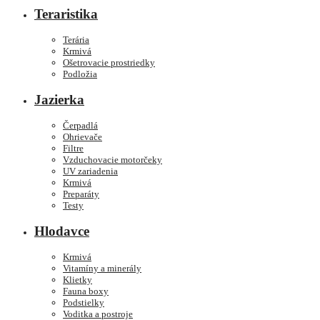
Teraristika
Terária
Krmivá
Ošetrovacie prostriedky
Podložia
Jazierka
Čerpadlá
Ohrievače
Filtre
Vzduchovacie motorčeky
UV zariadenia
Krmivá
Preparáty
Testy
Hlodavce
Krmivá
Vitamíny a minerály
Klietky
Fauna boxy
Podstielky
Voditka a postroje