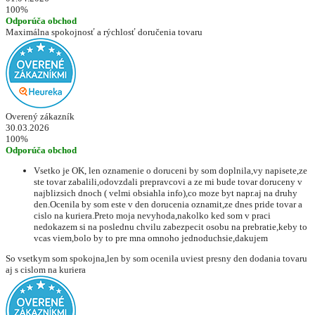
100%
Odporúča obchod
Maximálna spokojnosť a rýchlosť doručenia tovaru
Overený zákazník
30.03.2026
100%
Odporúča obchod
Vsetko je OK, len oznamenie o doruceni by som doplnila,vy napisete,ze
ste tovar zabalili,odovzdali prepravcovi a ze mi bude tovar doruceny v
najblizsich dnoch ( velmi obsiahla info),co moze byt napr.aj na druhy
den.Ocenila by som este v den dorucenia oznamit,ze dnes pride tovar a
cislo na kuriera.Preto moja nevyhoda,nakolko ked som v praci
nedokazem si na poslednu chvilu zabezpecit osobu na prebratie,keby to
vcas viem,bolo by to pre mna omnoho jednoduchsie,dakujem
So vsetkym som spokojna,len by som ocenila uviest presny den dodania tovaru
aj s cislom na kuriera