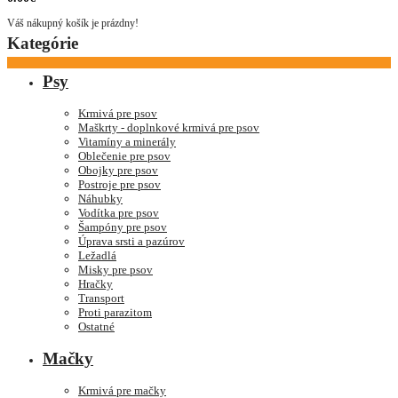
Váš nákupný košík je prázdny!
Kategórie
Psy
Krmivá pre psov
Maškrty - doplnkové krmivá pre psov
Vitamíny a minerály
Oblečenie pre psov
Obojky pre psov
Postroje pre psov
Náhubky
Vodítka pre psov
Šampóny pre psov
Úprava srsti a pazúrov
Ležadlá
Misky pre psov
Hračky
Transport
Proti parazitom
Ostatné
Mačky
Krmivá pre mačky