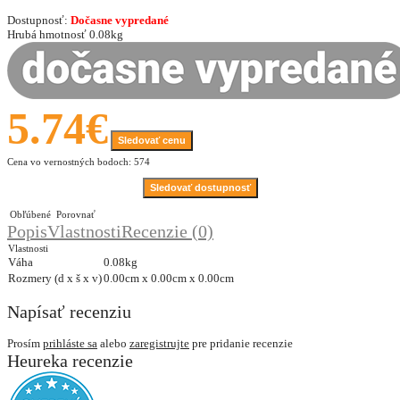
Dostupnosť:
Dočasne vypredané
Hrubá hmotnosť
0.08kg
5.74€
Sledovať cenu
Cena vo vernostných bodoch: 574
Sledovať dostupnosť
Obľúbené
Porovnať
Popis
Vlastnosti
Recenzie (0)
Vlastnosti
Váha
0.08kg
Rozmery (d x š x v)
0.00cm x 0.00cm x 0.00cm
Napísať recenziu
Prosím
prihláste sa
alebo
zaregistrujte
pre pridanie recenzie
Heureka recenzie