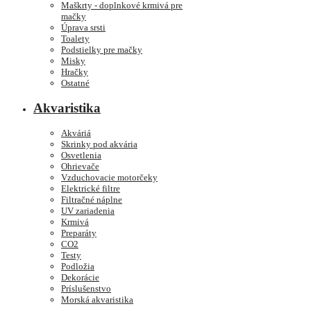
Maškrty - doplnkové krmivá pre
mačky
Úprava srsti
Toalety
Podstielky pre mačky
Misky
Hračky
Ostatné
Akvaristika
Akváriá
Skrinky pod akvária
Osvetlenia
Ohrievače
Vzduchovacie motorčeky
Elektrické filtre
Filtračné náplne
UV zariadenia
Krmivá
Preparáty
CO2
Testy
Podložia
Dekorácie
Príslušenstvo
Morská akvaristika