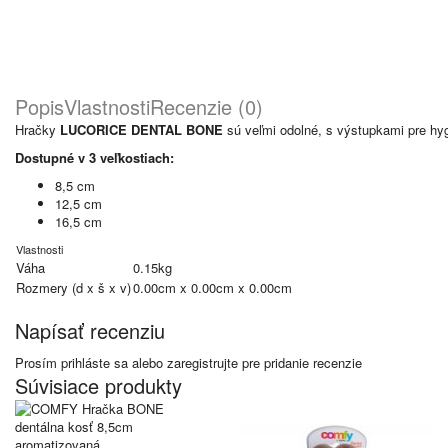
Popis
Vlastnosti
Recenzie (0)
Hračky
LUCORICE DENTAL BONE
sú veľmi odolné, s výstupkami pre hyg
Dostupné v 3 veľkostiach:
8,5 cm
12,5 cm
16,5 cm
Vlastnosti
Váha
0.15kg
Rozmery (d x š x v)
0.00cm x 0.00cm x 0.00cm
Napísať recenziu
Prosím
prihláste sa
alebo
zaregistrujte
pre pridanie recenzie
Súvisiace produkty