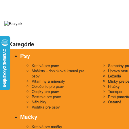
Kategórie
Psy
Krmivá pre psov
Šampóny pr
Maškrty - doplnkové krmivá pre
Úprava srsti
psov
Ležadlá
Vitamíny a minerály
Misky pre p
Oblečenie pre psov
Hračky
Obojky pre psov
Transport
Postroje pre psov
Proti parazi
Náhubky
Ostatné
Vodítka pre psov
Mačky
Krmivá pre mačky