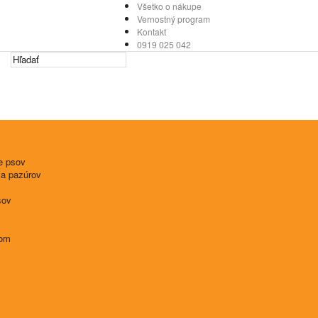
Všetko o nákupe
Vernostný program
Kontakt
0919 025 042
e psov
 a pazúrov
sov
tom