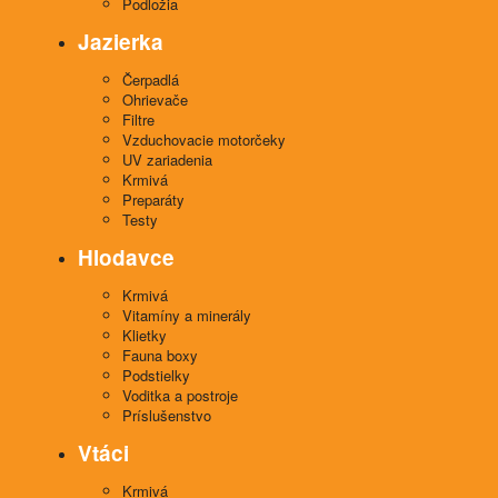
Podložia
Jazierka
Čerpadlá
Ohrievače
Filtre
Vzduchovacie motorčeky
UV zariadenia
Krmivá
Preparáty
Testy
Hlodavce
Krmivá
Vitamíny a minerály
Klietky
Fauna boxy
Podstielky
Voditka a postroje
Príslušenstvo
Vtáci
Krmivá