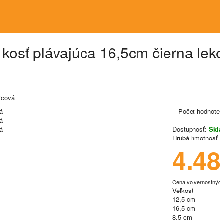
sť plávajúca 16,5cm čierna leko
icová
Počet hodnote
Dostupnosť:
Sk
Hrubá hmotnosť
4.4
Cena vo vernostný
Veľkosť
12,5 cm
16,5 cm
8,5 cm