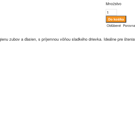
Množstvo
Obľúbené
Porovna
ienu zubov a ďasien, s príjemnou vôňou sladkého drievka. Ideálne pre šteniat