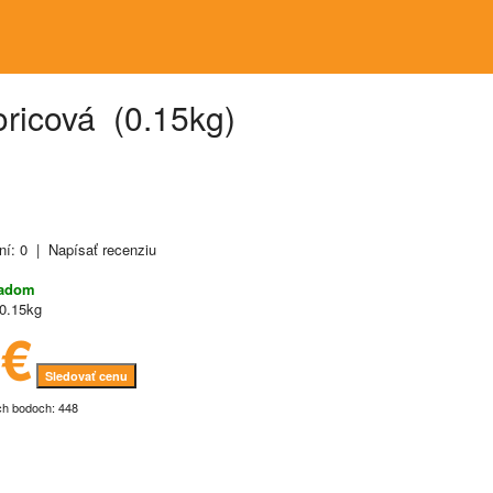
ricová (0.15kg)
ní: 0
|
Napísať recenziu
ladom
0.15kg
8€
Sledovať cenu
ch bodoch: 448