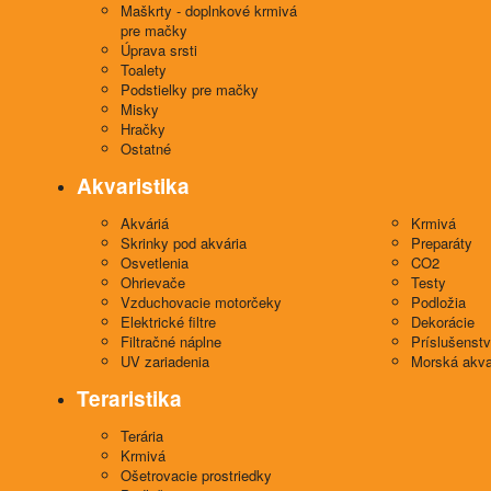
Maškrty - doplnkové krmivá
pre mačky
Úprava srsti
Toalety
Podstielky pre mačky
Misky
Hračky
Ostatné
Akvaristika
Akváriá
Krmivá
Skrinky pod akvária
Preparáty
Osvetlenia
CO2
Ohrievače
Testy
Vzduchovacie motorčeky
Podložia
Elektrické filtre
Dekorácie
Filtračné náplne
Príslušenst
UV zariadenia
Morská akva
Teraristika
Terária
Krmivá
Ošetrovacie prostriedky